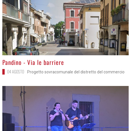
>
Pandino - Via le barriere
04 AGOSTO
Progetto sovracomunale del distretto del commercio