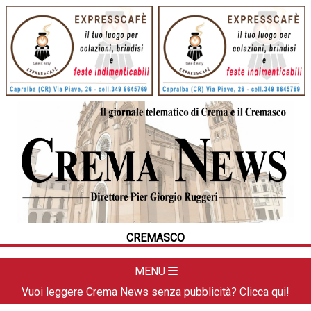
HOME
CRONACA
POLITICA
LA FOTO
METEO
CREMASCO
DAL TERRITORIO
CULTURA
MENU
SPORT
Vuoi leggere Crema News senza pubblicità? Clicca qui!
APPUNTAMENTI