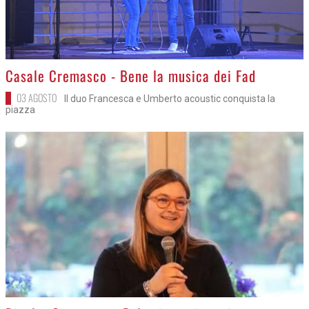
>
Casale Cremasco - Bene la musica dei Fad
03 AGOSTO
Il duo Francesca e Umberto acoustic conquista la
piazza
>