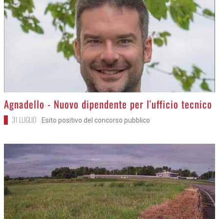
>
Agnadello - Nuovo dipendente per l'ufficio tecnico
31 LUGLIO
Esito positivo del concorso pubblico