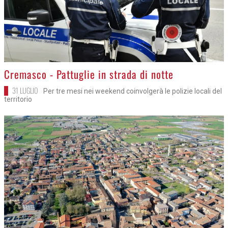
>
Cremasco - Pattuglie in strada di notte
31 LUGLIO
Per tre mesi nei weekend coinvolgerà le polizie locali del
territorio