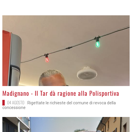
>
Madignano - Il Tar dà ragione alla Polisportiva
04 AGOSTO
Rigettate le richieste del comune di revoca della
concessione