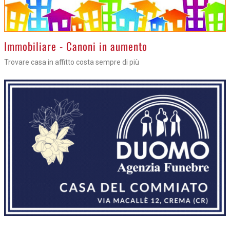
>
Immobiliare - Canoni in aumento
Trovare casa in affitto costa sempre di più