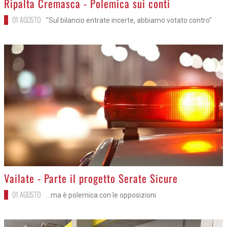
Ripalta Cremasca - Polemica sui conti
01 AGOSTO
"Sul bilancio entrate incerte, abbiamo votato contro"
>
Vailate - Parte il progetto Serate Sicure
01 AGOSTO
...ma è polemica con le opposizioni