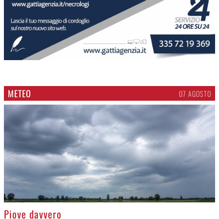
METEO
07 AGOSTO
>
Piove davvero