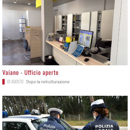
>
Vaiano - Ufficio aperto
01 AGOSTO
Dopo la ristrutturazione