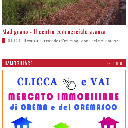
>
Madignano - Il centro commerciale avanza
31 LUGLIO
Il comune risponde all'interrogazione delle minoranze
IMMOBILIARE
19 LUGLIO