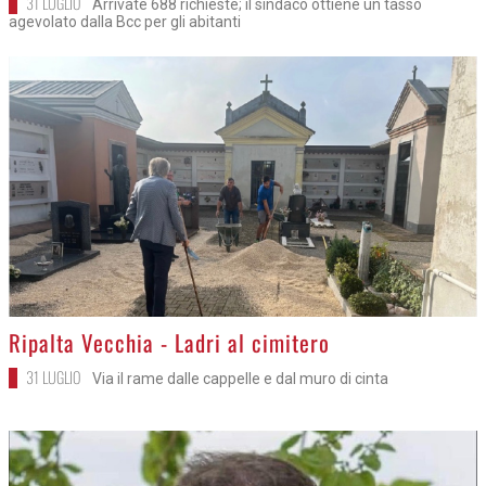
31 LUGLIO
Arrivate 688 richieste; il sindaco ottiene un tasso
agevolato dalla Bcc per gli abitanti
>
Ripalta Vecchia - Ladri al cimitero
31 LUGLIO
Via il rame dalle cappelle e dal muro di cinta