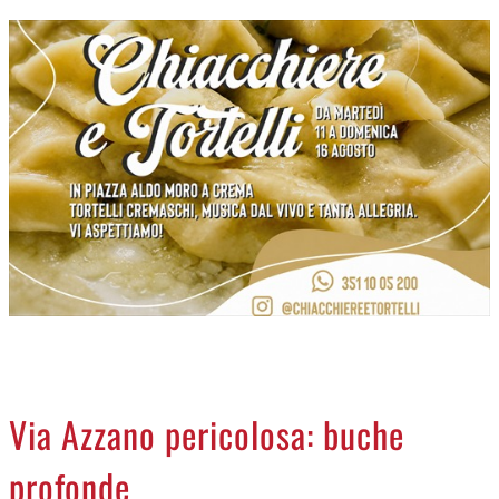
CREMASCO
OROSCOPO
LA PIAZZA
ANIMALI
NECROLOGI
ACCEDI
Via Azzano pericolosa: buche
profonde