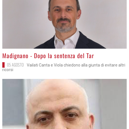
>
Madignano - Dopo la sentenza del Tar
05 AGOSTO
Vailati Canta e Viola chiedono alla giunta di evitare altri
ricorsi