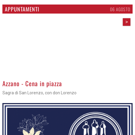
APPUNTAMENTI
06 AGOSTO
>
Azzano - Cena in piazza
Sagra di San Lorenzo, con don Lorenzo