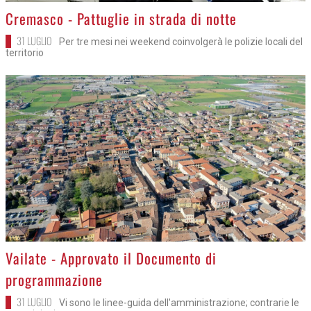
>
Cremasco - Pattuglie in strada di notte
31 LUGLIO
Per tre mesi nei weekend coinvolgerà le polizie locali del
territorio
>
Vailate - Approvato il Documento di
programmazione
31 LUGLIO
Vi sono le linee-guida dell'amministrazione; contrarie le