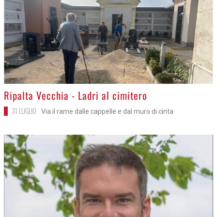
>
Ripalta Vecchia - Ladri al cimitero
31 LUGLIO
Via il rame dalle cappelle e dal muro di cinta