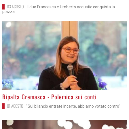
03 AGOSTO
Il duo Francesca e Umberto acoustic conquista la
piazza
>
Ripalta Cremasca - Polemica sui conti
01 AGOSTO
"Sul bilancio entrate incerte, abbiamo votato contro"