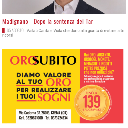
>
Madignano - Dopo la sentenza del Tar
05 AGOSTO
Vailati Canta e Viola chiedono alla giunta di evitare altri
ricorsi