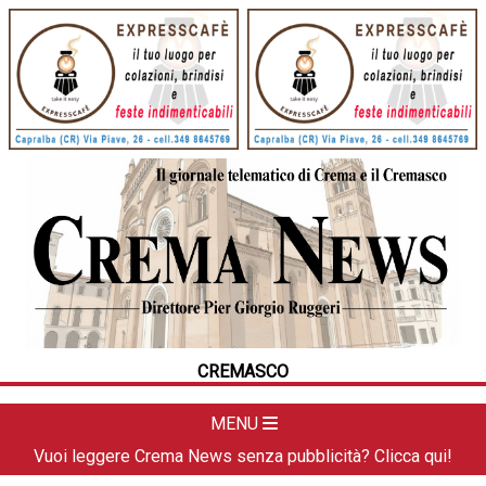
HOME
CRONACA
POLITICA
LA FOTO
METEO
CREMASCO
DAL TERRITORIO
CULTURA
MENU
SPORT
Vuoi leggere Crema News senza pubblicità? Clicca qui!
APPUNTAMENTI