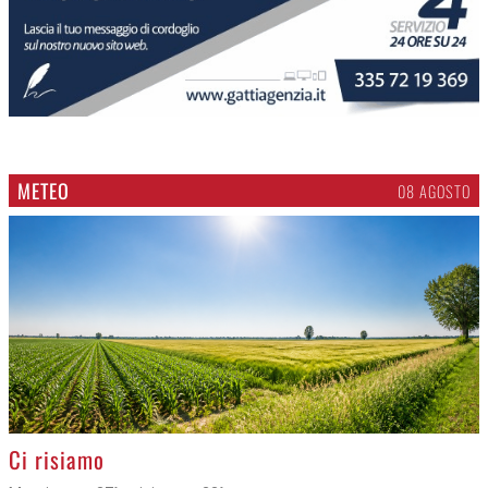
METEO
08 AGOSTO
>
Ci risiamo