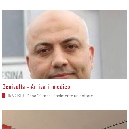
>
Genivolta - Arriva il medico
05 AGOSTO
Dopo 20 mesi, finalmente un dottore