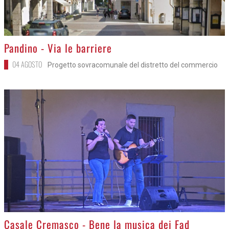
>
Pandino - Via le barriere
04 AGOSTO
Progetto sovracomunale del distretto del commercio
>
Casale Cremasco - Bene la musica dei Fad