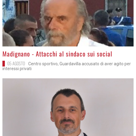
>
Madignano - Attacchi al sindaco sui social
05 AGOSTO
Centro sportivo, Guardavilla accusato di aver agito per
interessi privati