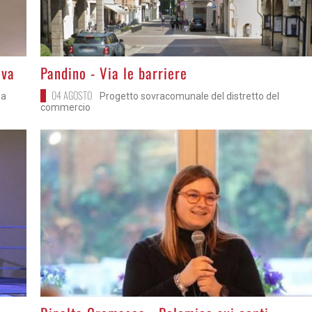
>
iva
Pandino - Via le barriere
04 AGOSTO
la
Progetto sovracomunale del distretto del
commercio
>