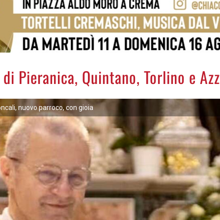
di Pieranica, Quintano, Torlino e Az
cali, nuovo parroco, con gioia