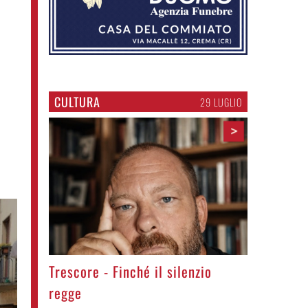
CULTURA
29 LUGLIO
>
Trescore - Finché il silenzio
regge