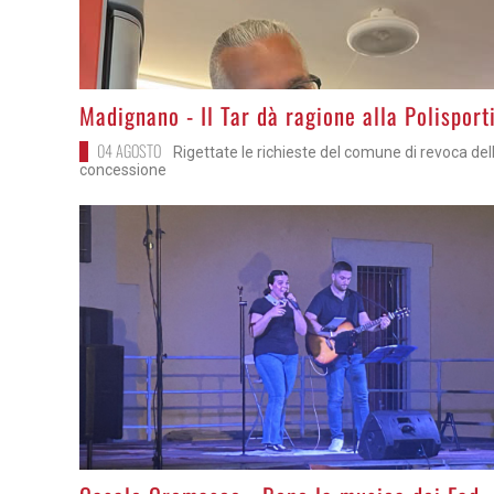
>
Madignano - Il Tar dà ragione alla Polisport
04 AGOSTO
Rigettate le richieste del comune di revoca del
concessione
>