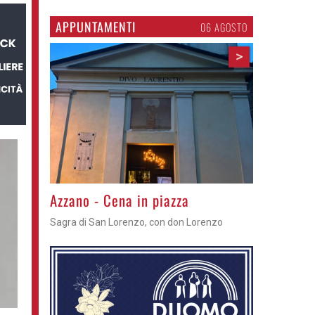
APPUNTAMENTI
06 AGOSTO
>
Gli appuntamenti fino a sabato
Cosa fare questi giorni nel Cremasco