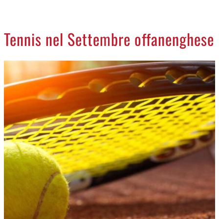
CREMASCO
OROSCOPO
Tennis nel Settembre offanenghese
LA PIAZZA
ANIMALI
NECROLOGI
ACCEDI