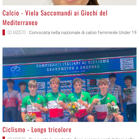
>
Calcio - Viola Saccomandi ai Giochi del
Mediterraneo
03 AGOSTO
Convocata nella nazionale di calcio femminile Under 19
>
Ciclismo - Longo tricolore