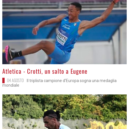
>
Atletica - Crotti, un salto a Eugene
04 AGOSTO
Il triplista campione d'Europa sogna una medaglia
mondiale