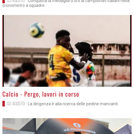
03 AGOSTO
Conquista la medaglia d'oro ai campionati italiani nella
cronometro a squadre
>
Calcio - Pergo, lavori in corso
02 AGOSTO
La dirigenza è alla ricerca delle pedine mancanti