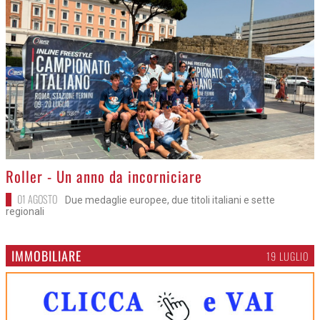
>
Roller - Un anno da incorniciare
01 AGOSTO
Due medaglie europee, due titoli italiani e sette
regionali
IMMOBILIARE
19 LUGLIO