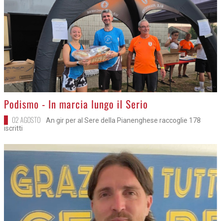
>
Podismo - In marcia lungo il Serio
02 AGOSTO
An gir per al Sere della Pianenghese raccoglie 178
iscritti