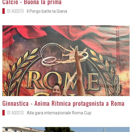
Calcio - Buona la prima
01 AGOSTO
Il Pergo batte la Giana
>
Ginnastica - Anima Ritmica protagonista a Roma
01 AGOSTO
Alla gara internazionale Roma Cup