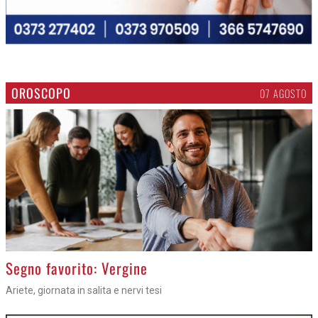
OROSCOPO
07 AGOSTO
>
Segno favorito: Vergine
Ariete, giornata in salita e nervi tesi