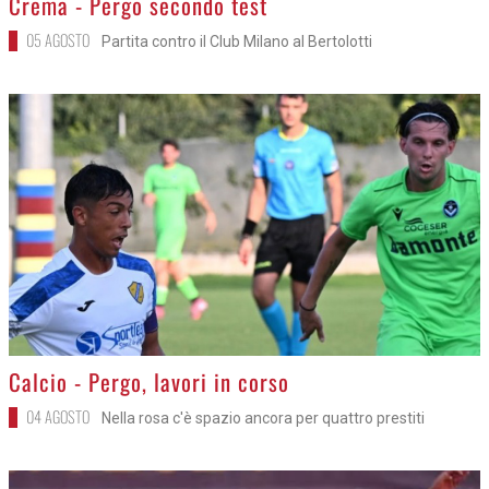
Crema - Pergo secondo test
05 AGOSTO
Partita contro il Club Milano al Bertolotti
>
Calcio - Pergo, lavori in corso
04 AGOSTO
Nella rosa c'è spazio ancora per quattro prestiti