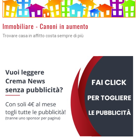
>
Immobiliare - Canoni in aumento
Trovare casa in affitto costa sempre di più