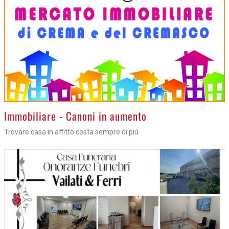
>
Immobiliare - Canoni in aumento
Trovare casa in affitto costa sempre di più