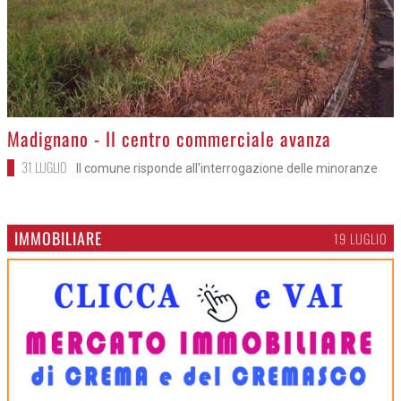
>
Madignano - Il centro commerciale avanza
31 LUGLIO
Il comune risponde all'interrogazione delle minoranze
IMMOBILIARE
19 LUGLIO