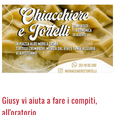
CREMASCO
OROSCOPO
LA PIAZZA
ANIMALI
NECROLOGI
ACCEDI
Giusy vi aiuta a fare i compiti,
all'oratorio