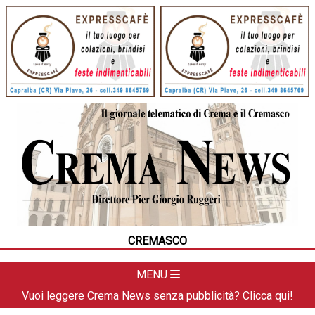
HOME
CRONACA
POLITICA
LA FOTO
METEO
CREMASCO
DAL TERRITORIO
CULTURA
MENU
SPORT
Vuoi leggere Crema News senza pubblicità? Clicca qui!
APPUNTAMENTI