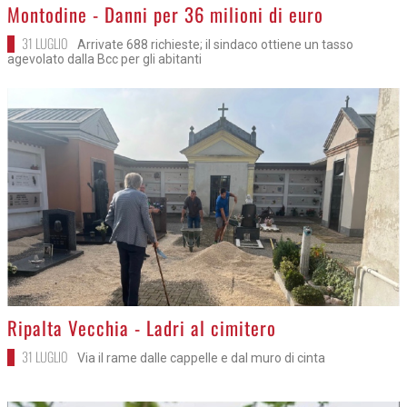
>
Montodine - Danni per 36 milioni di euro
31 LUGLIO
Arrivate 688 richieste; il sindaco ottiene un tasso
agevolato dalla Bcc per gli abitanti
>
Ripalta Vecchia - Ladri al cimitero
31 LUGLIO
Via il rame dalle cappelle e dal muro di cinta