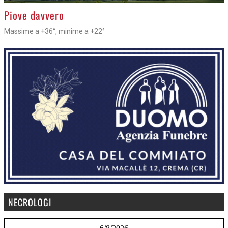
>
Piove davvero
Massime a +36°, minime a +22°
NECROLOGI