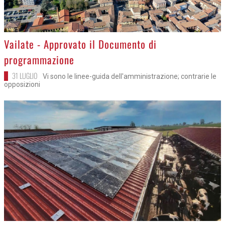
>
Vailate - Approvato il Documento di
programmazione
31 LUGLIO
Vi sono le linee-guida dell'amministrazione; contrarie le
opposizioni