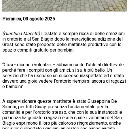
Pieranica, 03 agosto 2025
(Gianluca Maestri)
L'estate è sempre ricca di bell
e emozioni
in oratorio e al San Biagio dopo la meravigliosa edizione del
Grest sono state proposte delle mattinate produttive con lo
spazio compiti gratuito per bambini.
“Così - dicono i volontari – abbiamo unito l'utile al dilettevole,
perché fare i compiti con gli amici, si sa, è più bello. Un
servizio che ha riscosso un successo inaspettato ed è stato
davvero una gioia vedere l'oratorio riempirsi ancora di ragazzi
e bambini”.
A supervisionare queste mattinate è stata Giuseppina De
Simoni, per tutti Giusy, presenza fondamentale per la
comunità e per l'oratorio stesso, che con la sua instancabile
pazienza ha guidato i ragazzi e alla quale i volontari del San
Biagio esprimono il loro più caloroso ringraziamento, anche
per aver supportato i giovani animatori che hanno aiutato i