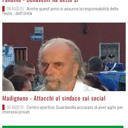
06 AGOSTO
Anche quest'anno si assume la responsabilità della
festa... dell'Unità
>
Madignano - Attacchi al sindaco sui social
05 AGOSTO
Centro sportivo, Guardavilla accusato di aver agito per
interessi privati