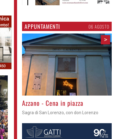
APPUNTAMENTI
06 AGOSTO
>
Gli appuntamenti fino a sabato
Cosa fare questi giorni nel Cremasco