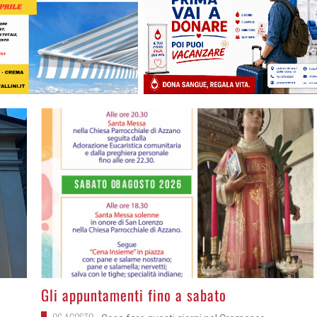
>
Gli appuntamenti fino a sabato