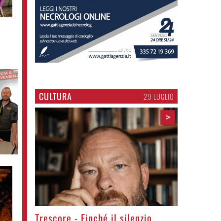
CULTURA
29 LUGLIO
>
Trescore - Finché il silenzio