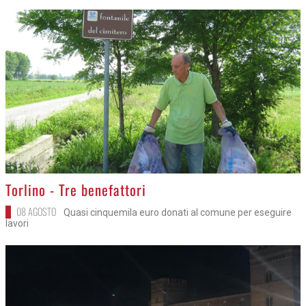
>
Torlino - Tre benefattori
08 AGOSTO
Quasi cinquemila euro donati al comune per eseguire
lavori