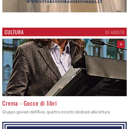
CULTURA
07 AGOSTO
>
Crema - Gocce di libri
Gruppo giovani dell'Avis, quattro incontri dedicati alla lettura