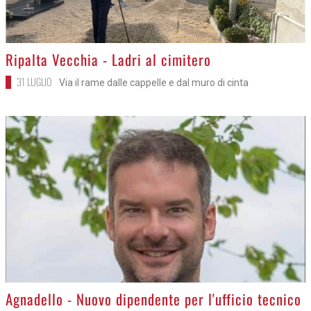
>
Ripalta Vecchia - Ladri al cimitero
31 LUGLIO
Via il rame dalle cappelle e dal muro di cinta
>
Agnadello - Nuovo dipendente per l'ufficio tecnico