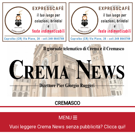
HOME
CRONACA
POLITICA
LA FOTO
METEO
CREMASCO
DAL TERRITORIO
CULTURA
MENU
SPORT
Vuoi leggere Crema News senza pubblicità? Clicca qui!
APPUNTAMENTI