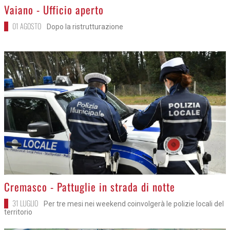
>
Vaiano - Ufficio aperto
01 AGOSTO
Dopo la ristrutturazione
>
Cremasco - Pattuglie in strada di notte
31 LUGLIO
Per tre mesi nei weekend coinvolgerà le polizie locali del
territorio