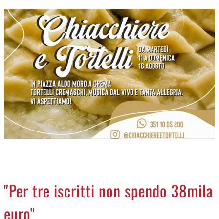
CREMASCO
OROSCOPO
LA PIAZZA
ANIMALI
NECROLOGI
ACCEDI
"Per tre iscritti non spendo 38mila
euro"