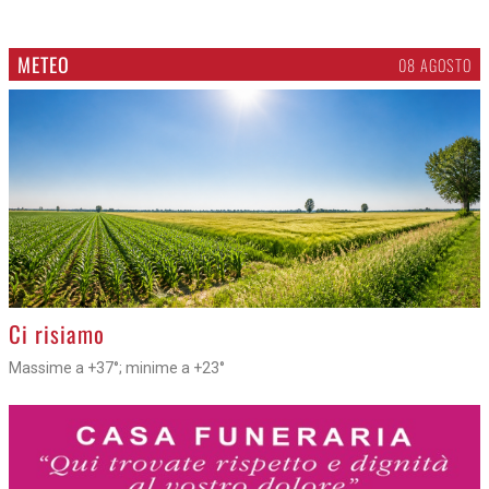
METEO
08 AGOSTO
>
Ci risiamo
Massime a +37°; minime a +23°