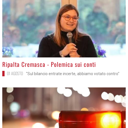
>
Ripalta Cremasca - Polemica sui conti
01 AGOSTO
"Sul bilancio entrate incerte, abbiamo votato contro"