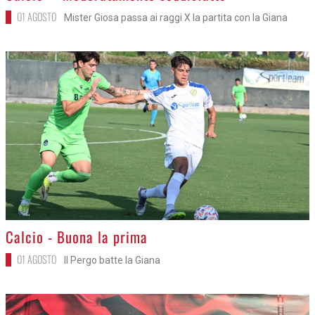
01 AGOSTO
Mister Giosa passa ai raggi X la partita con la Giana
>
Calcio - Buona la prima
01 AGOSTO
Il Pergo batte la Giana