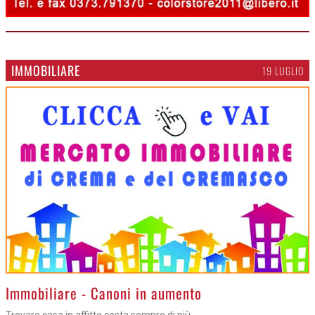
IMMOBILIARE
19 LUGLIO
>
Immobiliare - Canoni in aumento
Trovare casa in affitto costa sempre di più