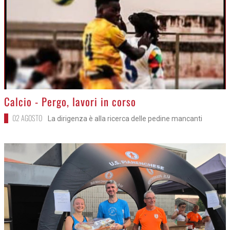
>
Calcio - Pergo, lavori in corso
02 AGOSTO
La dirigenza è alla ricerca delle pedine mancanti