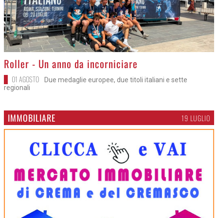
>
Roller - Un anno da incorniciare
01 AGOSTO
Due medaglie europee, due titoli italiani e sette
regionali
IMMOBILIARE
19 LUGLIO