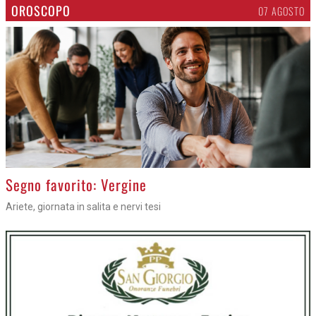
OROSCOPO
07 AGOSTO
>
Segno favorito: Vergine
Ariete, giornata in salita e nervi tesi