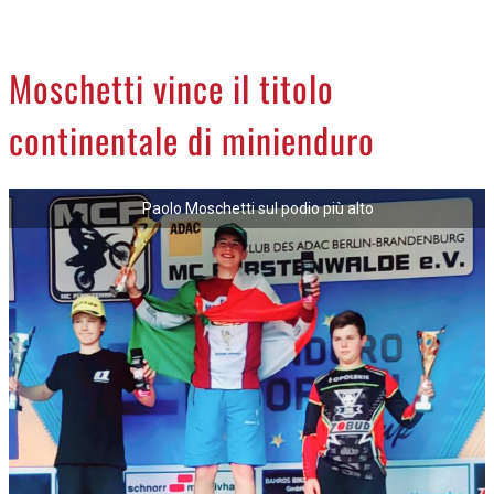
CREMASCO
OROSCOPO
Moschetti vince il titolo
LA PIAZZA
continentale di minienduro
ANIMALI
NECROLOGI
Paolo Moschetti sul podio più alto
ACCEDI