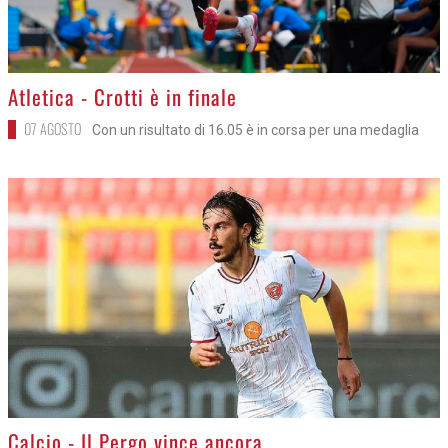
>
Atletica - Crotti è in finale
07 AGOSTO
Con un risultato di 16.05 è in corsa per una medaglia
>
Calcio - Il Pergo vince ancora