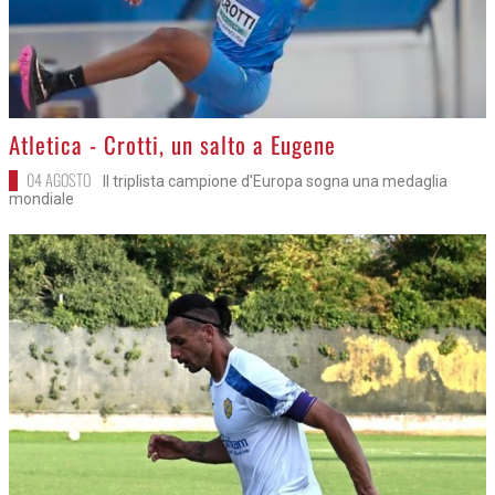
>
Atletica - Crotti, un salto a Eugene
04 AGOSTO
Il triplista campione d'Europa sogna una medaglia
mondiale