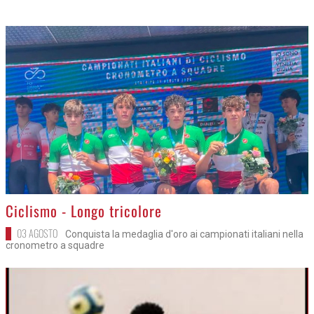
>
Ciclismo - Longo tricolore
03 AGOSTO
Conquista la medaglia d'oro ai campionati italiani nella
cronometro a squadre