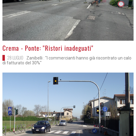
>
Crema - Ponte: "Ristori inadeguati"
28 LUGLIO
Zanibelli : "I commercianti hanno già riscontrato un calo
di fatturato del 30%"