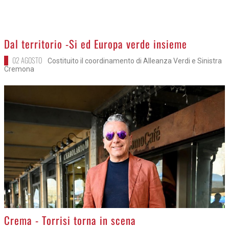
>
Dal territorio -Si ed Europa verde insieme
02 AGOSTO
Costituito il coordinamento di Alleanza Verdi e Sinistra
Cremona
>
Crema - Torrisi torna in scena