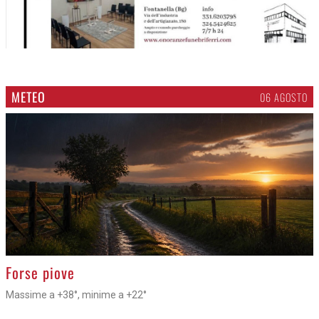
METEO
06 AGOSTO
>
Forse piove
Massime a +38°, minime a +22°