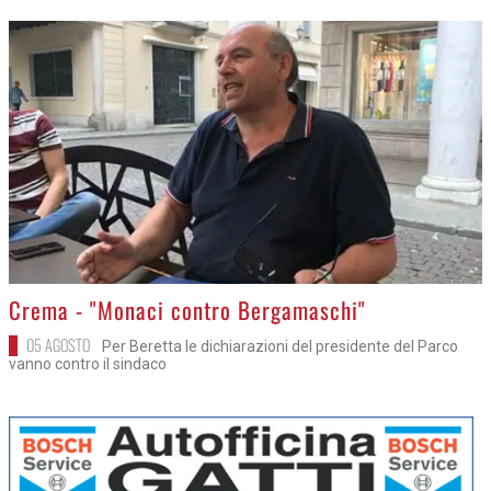
>
Crema - "Monaci contro Bergamaschi"
05 AGOSTO
Per Beretta le dichiarazioni del presidente del Parco
vanno contro il sindaco