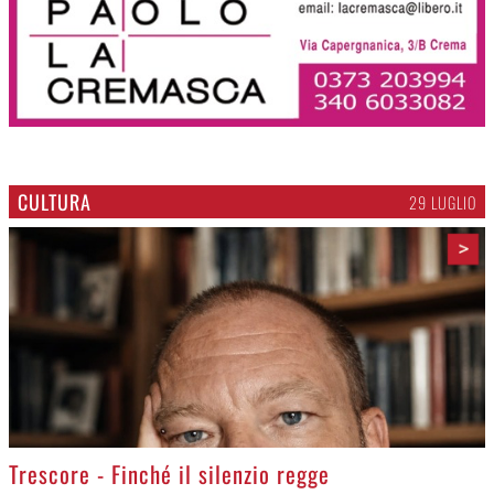
CULTURA
29 LUGLIO
>
Trescore - Finché il silenzio regge