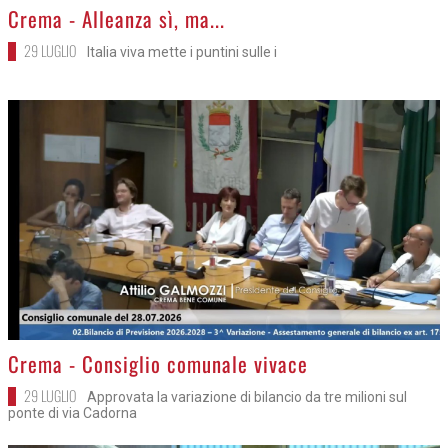
>
Crema - Alleanza sì, ma...
29 LUGLIO
Italia viva mette i puntini sulle i
>
Crema - Consiglio comunale vivace
29 LUGLIO
Approvata la variazione di bilancio da tre milioni sul
ponte di via Cadorna