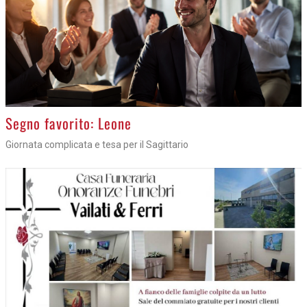
>
Segno favorito: Leone
Giornata complicata e tesa per il Sagittario