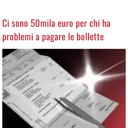
CREMASCO
OROSCOPO
Ci sono 50mila euro per chi ha
LA PIAZZA
problemi a pagare le bollette
ANIMALI
NECROLOGI
ACCEDI