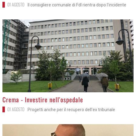
01 AGOSTO
Il consigliere comunale di FdI rientra dopo l'incidente
>
Crema - Investire nell'ospedale
01 AGOSTO
Progetti anche per il recupero dell'ex tribunale