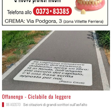
>
Offanengo - Ciclabile da leggere
06 AGOSTO
Sei citazioni di grandi scrittori sull'asfalto