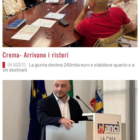
>
Crema- Arrivano i ristori
04 AGOSTO
La giunta destina 240mila euro e stabilisce quanto e a
chi destinarli