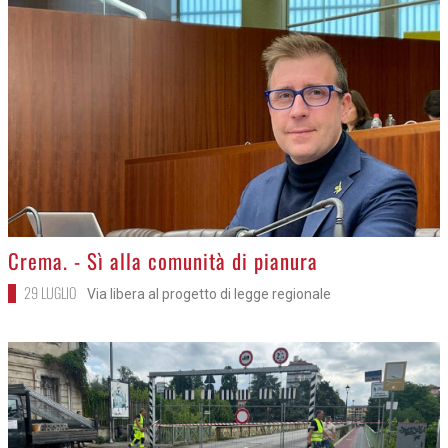
>
Crema. - Sì alla comunità di pianura
29 LUGLIO
Via libera al progetto di legge regionale