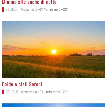
Minime alte anche di notte
28 LUGLIO
Massime a +34°; minime a +22°
>
Caldo e cieli Sereni
27 LUGLIO
Massime a +34°; minime a +20°