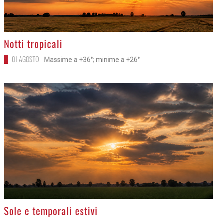
>
Notti tropicali
01 AGOSTO
Massime a +36°; minime a +26°
>
Sole e temporali estivi