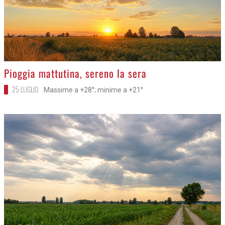
>
Pioggia mattutina, sereno la sera
25 LUGLIO
Massime a +28°; minime a +21°