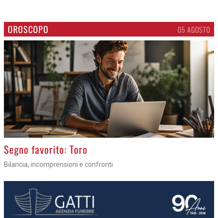
OROSCOPO
05 AGOSTO
>
Segno favorito: Toro
Bilancia, incomprensioni e confronti