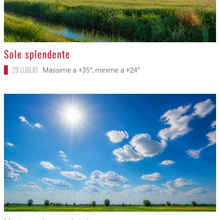
>
Sole splendente
29 LUGLIO
Massime a +35°; minime a +24°
>