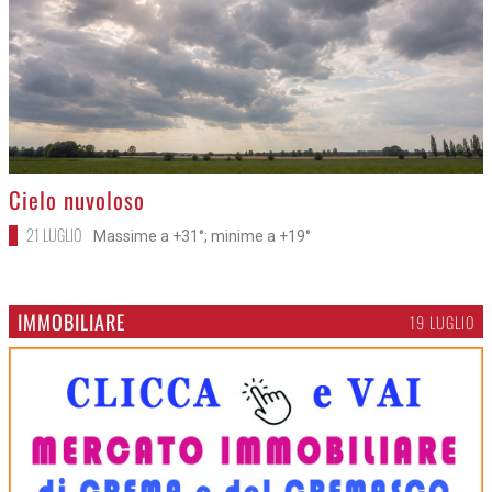
>
Cielo nuvoloso
21 LUGLIO
Massime a +31°; minime a +19°
IMMOBILIARE
19 LUGLIO