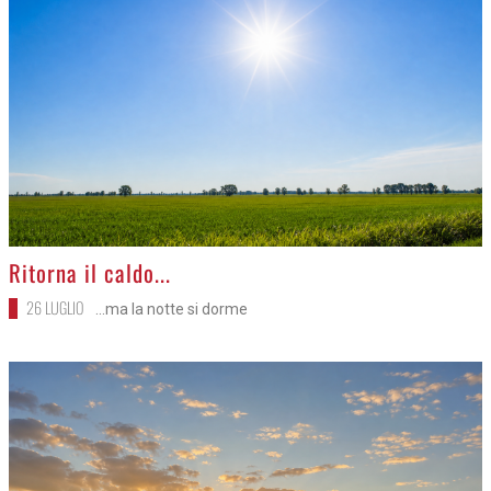
>
Ritorna il caldo...
26 LUGLIO
...ma la notte si dorme