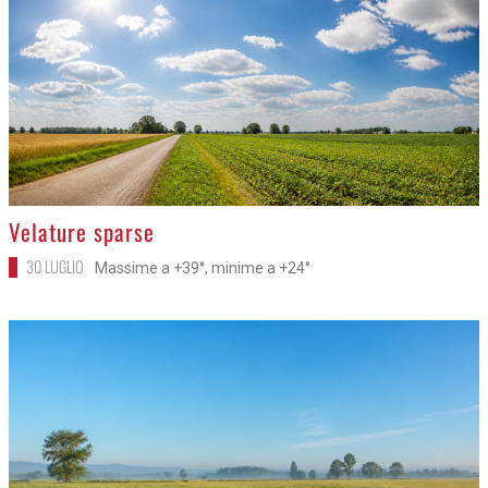
>
Velature sparse
30 LUGLIO
Massime a +39°, minime a +24°