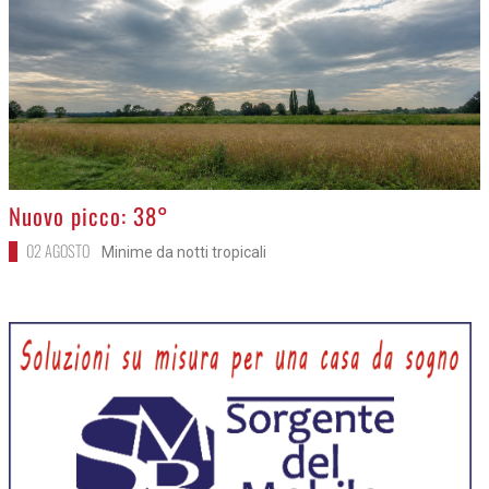
>
Nuovo picco: 38°
02 AGOSTO
Minime da notti tropicali