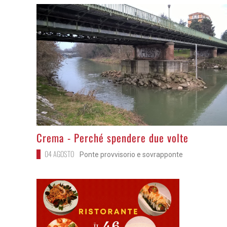
>
Crema - Perché spendere due volte
04 AGOSTO
Ponte provvisorio e sovrapponte