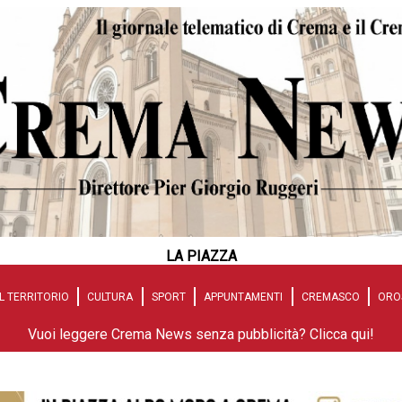
LA PIAZZA
L TERRITORIO
CULTURA
SPORT
APPUNTAMENTI
CREMASCO
ORO
Vuoi leggere Crema News senza pubblicità? Clicca qui!