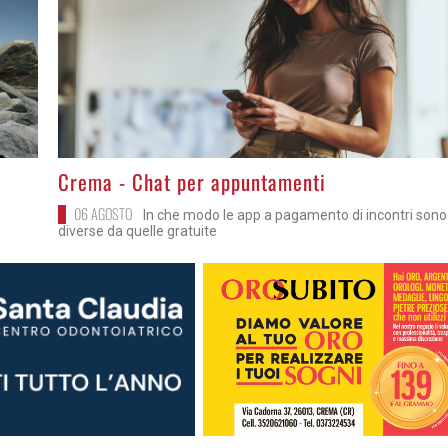
>
Crema - Chat per appuntamenti
06 AGOSTO
In che modo le app a pagamento di incontri sono
diverse da quelle gratuite