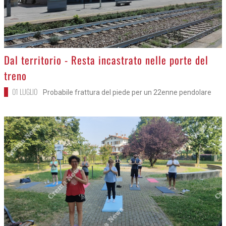
>
Crema - Tempesta sul Campus di vela
02 LUGLIO
Tanto spavento ma nessun danno
>
Dal territorio - Resta incastrato nelle porte del
treno
01 LUGLIO
Probabile frattura del piede per un 22enne pendolare