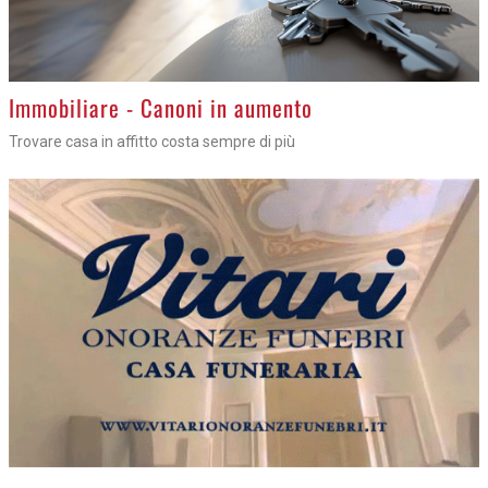
IMMOBILIARE
19 LUGLIO
>
Immobiliare - Canoni in aumento
Trovare casa in affitto costa sempre di più