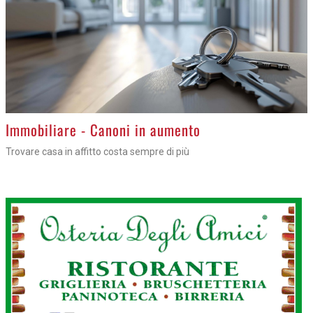
>
Immobiliare - Canoni in aumento
Trovare casa in affitto costa sempre di più