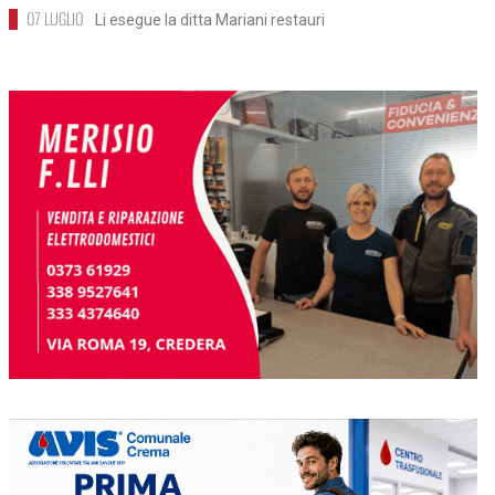
>
Dal territorio - Via ai lavori al tempio
dell'Incoronata
07 LUGLIO
Li esegue la ditta Mariani restauri