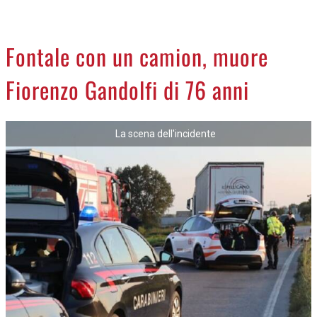
CREMASCO
OROSCOPO
Fontale con un camion, muore
LA PIAZZA
Fiorenzo Gandolfi di 76 anni
ANIMALI
NECROLOGI
La scena dell'incidente
ACCEDI