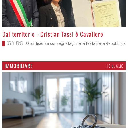
>
Dal territorio - Visite guidate e laboratori
18 GIUGNO
Domenica apre l'orto botanico del Parco Del Serio
>
Dal territorio - Cristian Tassi è Cavaliere
05 GIUGNO
Onorificenza consegnatagli nella festa della Repubblica