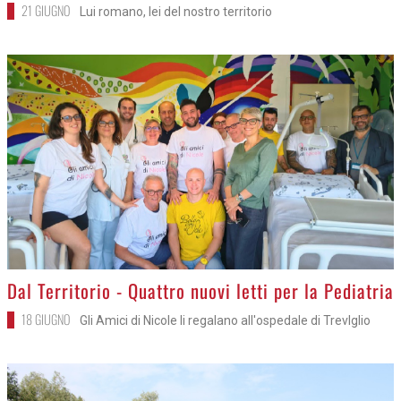
>
Crema - Da un matrimonio all'altro
21 GIUGNO
Lui romano, lei del nostro territorio