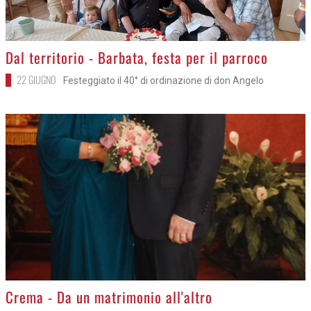
24 GIUGNO
Iniziativa solidale di Piergiuseppe Mangiacotti
>
Dal territorio - Barbata, festa per il parroco
22 GIUGNO
Festeggiato il 40° di ordinazione di don Angelo