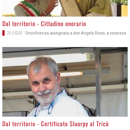
>
Dal territorio - Cittadino onorario
28 LUGLIO
Onorificenza assegnata a don Angelo Rossi, a sorpresa
>
Dal territorio - Certificato Sluurpy al Tricù