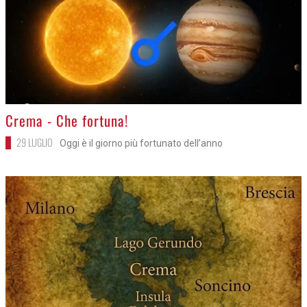
>
Crema - Che fortuna!
29 LUGLIO
Oggi è il giorno più fortunato dell’anno