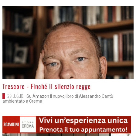
>
Trescore - Finché il silenzio regge
29 LUGLIO
Su Amazon il nuovo libro di Alessandro Cantù
ambientato a Crema