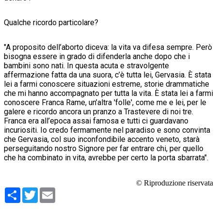
Qualche ricordo particolare?
"A proposi
to dell’aborto diceva: la vita va difesa sempre. Però
bisogna essere in grado di difenderla anche dopo che i
bambini sono nati. In questa acuta e stravolgente
affermazione fatta da una suora, c’è tutta lei, Gervasia.
È stata
l
ei a farmi conoscere situazioni estreme, storie drammatiche
che mi hanno accompagnato per tutta la vita. È stata lei a farmi
conoscere Franca Rame, un’altra 'folle', come me e lei, per le
galere e ricordo ancora un pranzo a Trastevere di noi tre.
Franca era all’epoca assai famosa e tutti ci guardavano
incuriositi
. Io credo fe
rmamente nel paradiso e sono convinta
che Gervasia, col suo inconfondibile accento veneto, starà
perseguitando nostro Signore per far entrare chi, per quello
che ha combinato in vita, avrebbe per certo la porta sbarrata".
© Riproduzione riservata
Condividi
Twitter
Email