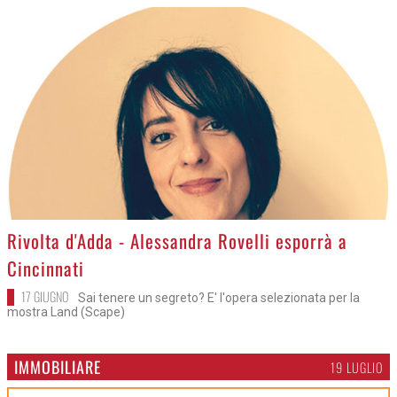
>
Rivolta d'Adda - Alessandra Rovelli esporrà a
Cincinnati
17 GIUGNO
Sai tenere un segreto? E' l'opera selezionata per la
mostra Land (Scape)
IMMOBILIARE
19 LUGLIO