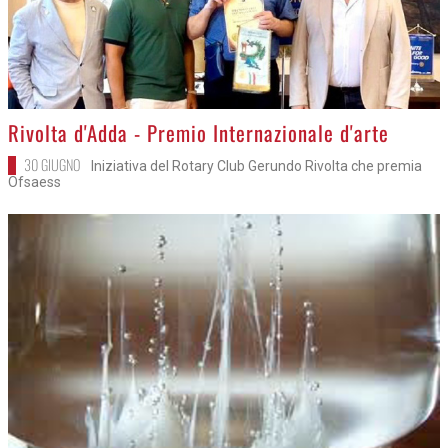
>
Rivolta d'Adda - Premio Internazionale d'arte
30 GIUGNO
Iniziativa del Rotary Club Gerundo Rivolta che premia
Ofsaess