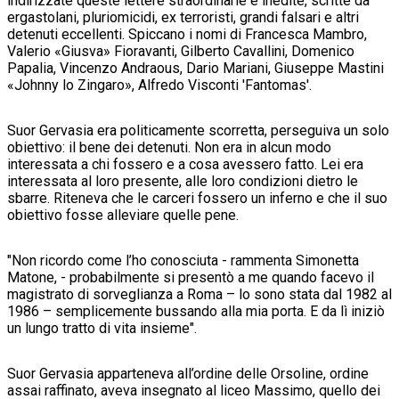
indirizzate queste lettere straordinarie e inedite, scritte da
ergastolani, pluriomicidi, ex terroristi, grandi falsari e altri
detenuti eccellenti. Spiccano i nomi di Francesca Mambro,
Valerio «Giusva» Fioravanti, Gilberto Cavallini, Domenico
Papalia, Vincenzo Andraous, Dario Mariani, Giuseppe Mastini
«Johnny lo Zingaro», Alfredo Visconti 'Fantomas'.
Suor Gervasia era politicamente scorretta, perseguiva un solo
obiettivo: il bene dei detenuti. Non era in alcun modo
interessata a chi fossero e a cosa avessero fatto. Lei era
interessata al loro presente, alle loro condizioni dietro le
sbarre. Riteneva che le carceri fossero un inferno e che il suo
obiettivo fosse alleviare quelle pene.
"Non ricordo come l’ho conosciuta - rammenta Simonetta
Matone, - probabilmente si presentò a me quando facevo il
magistrato di sorveglianza a Roma – lo sono stata dal 1982 al
1986 – semplicemente bussando alla mia porta. E da lì iniziò
un lungo tratto di vita insieme".
Su
or Gervasia apparteneva all’ordine delle Orsoline, ordine
assai raffinato, aveva insegnato al liceo Massimo, quello dei