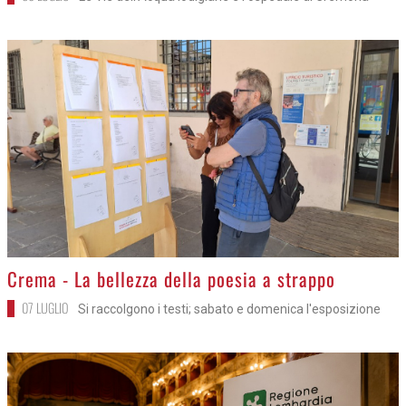
>
Crema - La bellezza della poesia a strappo
07 LUGLIO
Si raccolgono i testi; sabato e domenica l'esposizione