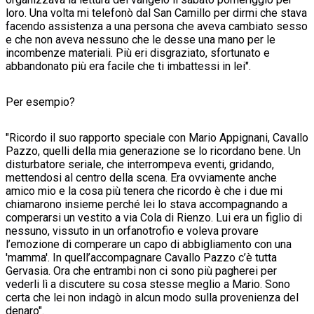
loro.
Una
volta mi telefonò dal San Camillo per dirmi che stava
facendo assistenza a una persona che aveva cambiato sesso
e che non aveva nessuno che le desse una mano per le
incombenze materiali. Più eri disgraziato, sfortunato e
abbandonato più era facile che ti imbattessi in lei".
Per esempio?
"Ricor
do il suo rapporto speciale con Mario Appignani, Cavallo
Pazzo, quelli della mia generazione se lo ricordano bene. Un
disturbatore seriale, che interrompeva eventi, gridando,
mettendosi al centro della scena. Era ovviamente anche
amico mio e la cosa più tenera che ricordo è che i due mi
chiamarono insieme perché lei lo stava accompagnando a
comperarsi un vestito a via Cola di Rienzo.
Lui era
un figlio di
nessuno, vissuto in un orfanotrofio e voleva provare
l’emozione di comperare un capo di abbigliamento con una
'mamma'. In quell’accompagnare Cavallo Pazzo c’è tutta
Gervasia.
Ora che
entrambi non ci sono più pagherei per
vederli lì a discutere su cosa stesse meglio a Mario. Sono
certa che lei non indagò in alcun modo sulla provenienza del
denaro".