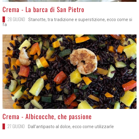
>
Crema - La barca di San Pietro
28 GIUGNO
Stanotte, tra tradizione e superstizione, ecco come si
fa
>
Crema - Albicocche, che passione
27 GIUGNO
Dall'antipasto al dolce, ecco come utilizzarle