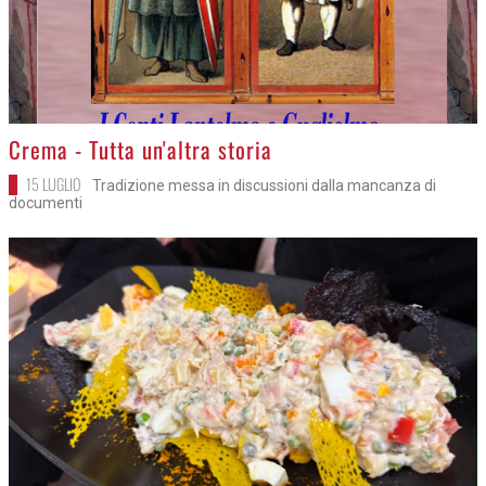
>
Crema - Tutta un'altra storia
15 LUGLIO
Tradizione messa in discussioni dalla mancanza di
documenti