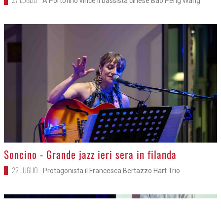
27 LUGLIO
A Portofino vince il bassista cinese Bao Peng Wang
>
Soncino - Grande jazz ieri sera in filanda
22 LUGLIO
Protagonista il Francesca Bertazzo Hart Trio