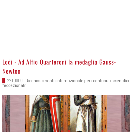
>
Lodi - Ad Alfio Quarteroni la medaglia Gauss-
Newton
22 LUGLIO
Riconoscimento internazionale per i contributi scientifici
"eccezionali"