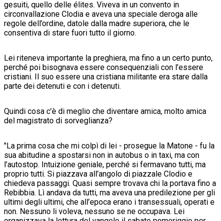
gesuiti, quello delle élites. Viveva in un convento in
circonvallazione Clodia e aveva una speciale deroga alle
regole dell’ordine, datole dalla madre superiora, che le
consentiva di stare fuori tutto il giorno.
L
ei riteneva importante la preghiera, ma fino a un certo punto,
perché poi bisognava essere consequenziali con l’essere
cristiani. Il suo essere una cristiana militante era stare dalla
parte dei detenuti e con i detenuti.
Q
uindi cosa c’è di meglio che diventare amica, molto amica
del magistrato di sorveglianza?
"L
a prima cosa che mi colpì di lei - prosegue la Matone - fu la
sua abitudine a spostarsi non in autobus o in taxi, ma con
l’autostop. Intuizione geniale, perché si fermavano tutti, ma
proprio tutti. Si piazzava all’angolo di piazzale Clodio e
chiedeva passaggi. Quasi sempre trovava chi la portava fino a
Rebibbia. Lì andava da tutti, ma aveva una predilezione per gli
ultimi degli ultimi, che all’epoca erano i transessuali, operati e
non. Nessuno li voleva, nessuno se ne occupava. Lei
organizzava la lettura del vangelo il sabato pomeriggio per