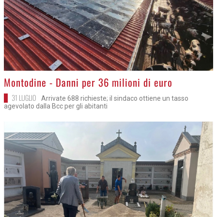
>
Montodine - Danni per 36 milioni di euro
31 LUGLIO
Arrivate 688 richieste; il sindaco ottiene un tasso
agevolato dalla Bcc per gli abitanti