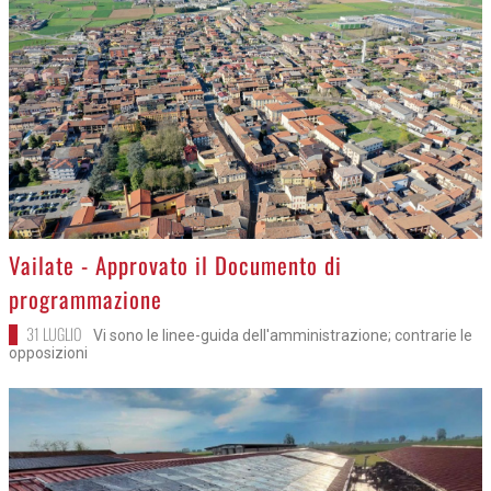
>
Vailate - Approvato il Documento di
programmazione
31 LUGLIO
Vi sono le linee-guida dell'amministrazione; contrarie le
opposizioni