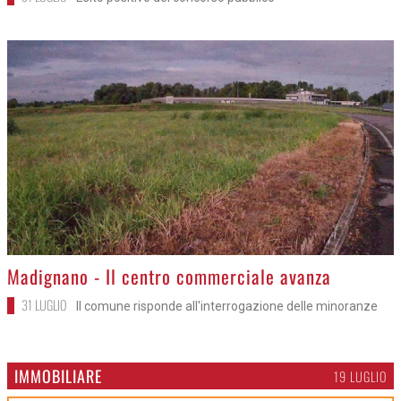
>
Madignano - Il centro commerciale avanza
31 LUGLIO
Il comune risponde all'interrogazione delle minoranze
IMMOBILIARE
19 LUGLIO