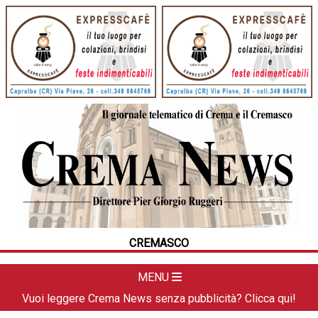
HOME
CRONACA
POLITICA
LA FOTO
METEO
CREMASCO
DAL TERRITORIO
CULTURA
MENU
SPORT
Vuoi leggere Crema News senza pubblicità? Clicca qui!
APPUNTAMENTI