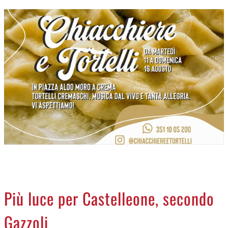
CREMASCO
OROSCOPO
LA PIAZZA
ANIMALI
NECROLOGI
ACCEDI
Più luce per Castelleone, secondo
Gazzoli