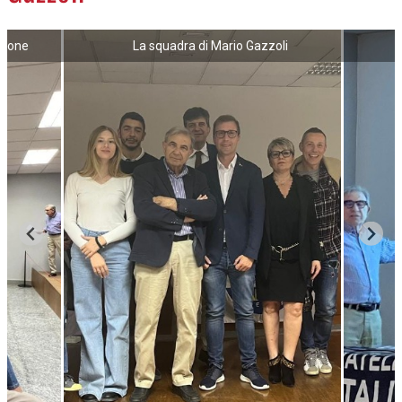
 Leone
La squadra di Mario Gazzoli
U