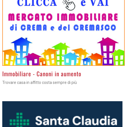
>
Immobiliare - Canoni in aumento
Trovare casa in affitto costa sempre di più