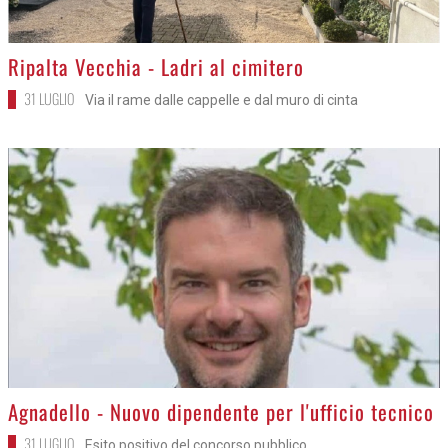
>
Ripalta Vecchia - Ladri al cimitero
31 LUGLIO
Via il rame dalle cappelle e dal muro di cinta
>
Agnadello - Nuovo dipendente per l'ufficio tecnico
31 LUGLIO
Esito positivo del concorso pubblico