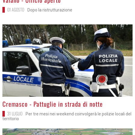
01 AGOSTO
Dopo la ristrutturazione
>
Cremasco - Pattuglie in strada di notte
31 LUGLIO
Per tre mesi nei weekend coinvolgerà le polizie locali del
territorio