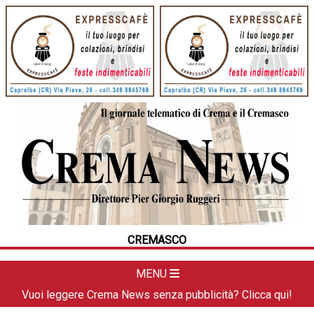
HOME
CRONACA
POLITICA
LA FOTO
METEO
CREMASCO
DAL TERRITORIO
CULTURA
MENU
SPORT
Vuoi leggere Crema News senza pubblicità? Clicca qui!
APPUNTAMENTI