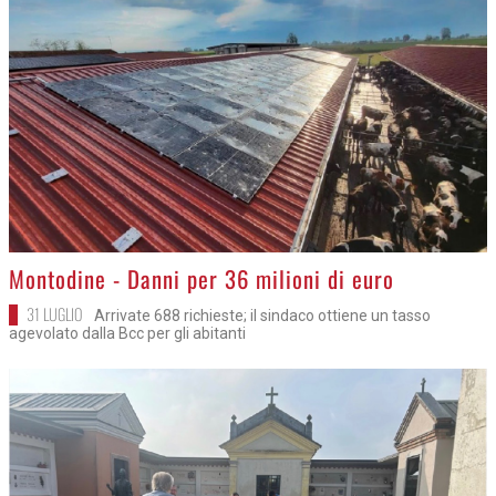
>
Montodine - Danni per 36 milioni di euro
31 LUGLIO
Arrivate 688 richieste; il sindaco ottiene un tasso
agevolato dalla Bcc per gli abitanti