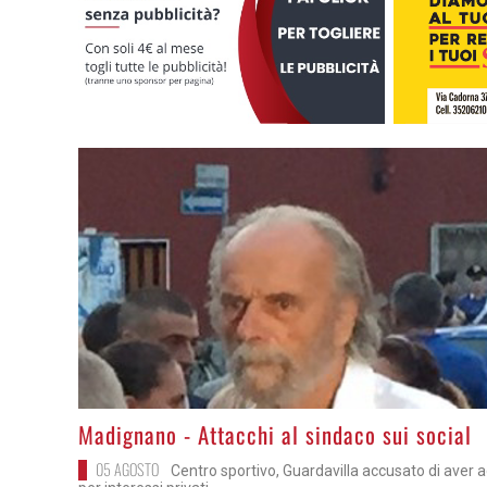
>
Madignano - Attacchi al sindaco sui social
05 AGOSTO
Centro sportivo, Guardavilla accusato di aver a