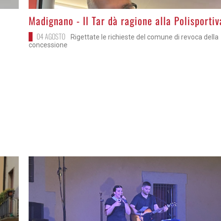
>
Madignano - Il Tar dà ragione alla Polisportiv
04 AGOSTO
Rigettate le richieste del comune di revoca della
concessione