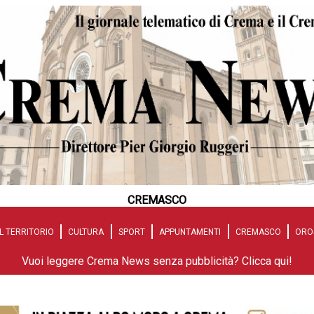
CREMASCO
L TERRITORIO
CULTURA
SPORT
APPUNTAMENTI
CREMASCO
ORO
Vuoi leggere Crema News senza pubblicità? Clicca qui!