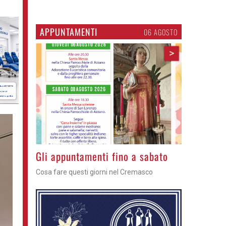
APPUNTAMENTI
06 AGOSTO
>
Casale Cremasco - Arriva il mago
Manumagic anima il quinto appuntamento di
E... state in riva al Serio