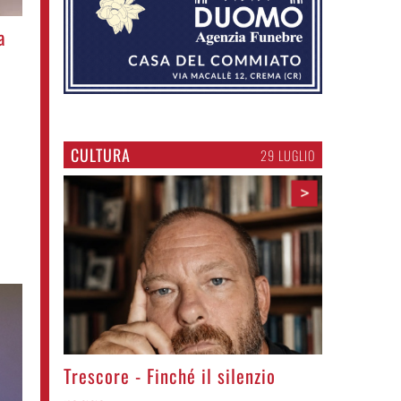
a
CULTURA
29 LUGLIO
>
Trescore - Finché il silenzio