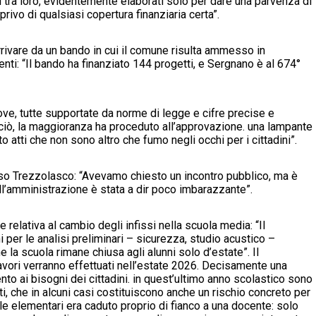
i tra loro, evidentemente elaborati solo per dare una parvenza di
privo di qualsiasi copertura finanziaria certa”.
rrivare da un bando in cui il comune risulta ammesso in
nti: “Il bando ha finanziato 144 progetti, e Sergnano è al 674°
e, tutte supportate da norme di legge e cifre precise e
 ciò, la maggioranza ha proceduto all’approvazione. una lampante
atti che non sono altro che fumo negli occhi per i cittadini”.
erso Trezzolasco: “Avevamo chiesto un incontro pubblico, ma è
ell’amministrazione è stata a dir poco imbarazzante”.
relativa al cambio degli infissi nella scuola media: “Il
i per le analisi preliminari – sicurezza, studio acustico –
la scuola rimane chiusa agli alunni solo d’estate”. Il
lavori verranno effettuati nell’estate 2026. Decisamente una
o ai bisogni dei cittadini. in quest’ultimo anno scolastico sono
i, che in alcuni casi costituiscono anche un rischio concreto per
e elementari era caduto proprio di fianco a una docente: solo