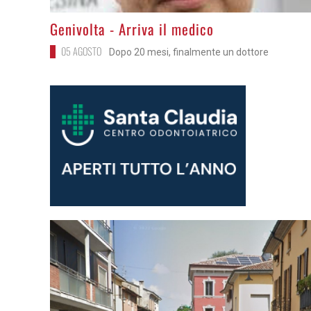
>
Genivolta - Arriva il medico
05 AGOSTO
Dopo 20 mesi, finalmente un dottore