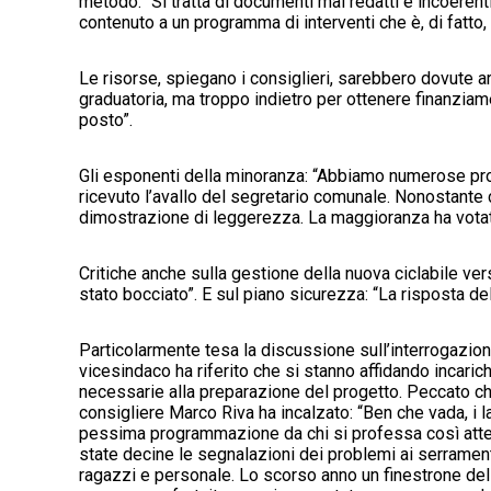
metodo: “Si tratta di documenti mal redatti e incoerent
contenuto a un programma di interventi che è, di fatto, 
Le risorse, spiegano i consiglieri, sarebbero dovute a
graduatoria, ma troppo indietro per ottenere finanziame
posto”.
Gli esponenti della minoranza: “Abbiamo numerose prov
ricevuto l’avallo del segretario comunale. Nonostante
dimostrazione di leggerezza. La maggioranza ha votato 
Critiche anche sulla gestione della nuova ciclabile v
stato bocciato”. E sul piano sicurezza: “La risposta d
Particolarmente tesa la discussione sull’interrogazione 
vicesindaco ha riferito che si stanno affidando incarich
necessarie alla preparazione del progetto. Peccato che 
consigliere Marco Riva ha incalzato: “Ben che vada, i 
pessima programmazione da chi si professa così attent
state decine le segnalazioni dei problemi ai serrament
ragazzi e personale. Lo scorso anno un finestrone dell