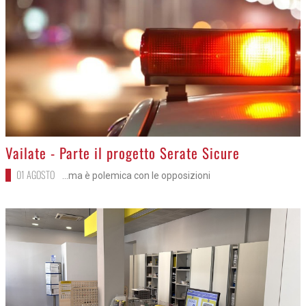
>
Vailate - Parte il progetto Serate Sicure
01 AGOSTO
...ma è polemica con le opposizioni