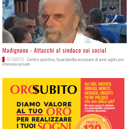
>
Madignano - Attacchi al sindaco sui social
05 AGOSTO
Centro sportivo, Guardavilla accusato di aver agito per
interessi privati