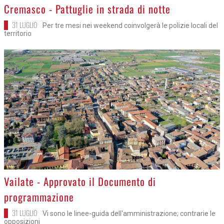
>
Cremasco - Pattuglie in strada di notte
31 LUGLIO
Per tre mesi nei weekend coinvolgerà le polizie locali del
territorio
>
Vailate - Approvato il Documento di
programmazione
31 LUGLIO
Vi sono le linee-guida dell'amministrazione; contrarie le
opposizioni