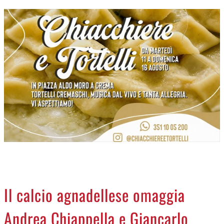
CREMASCO
OROSCOPO
LA PIAZZA
ANIMALI
NECROLOGI
ACCEDI
Il calcio agnadellese omaggia
Andrea Chiappella e Giancarlo