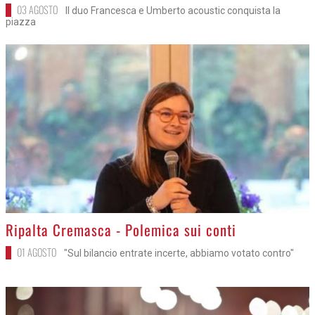
03 AGOSTO
Il duo Francesca e Umberto acoustic conquista la
piazza
>
Ripalta Cremasca - Polemica sui conti
01 AGOSTO
"Sul bilancio entrate incerte, abbiamo votato contro"