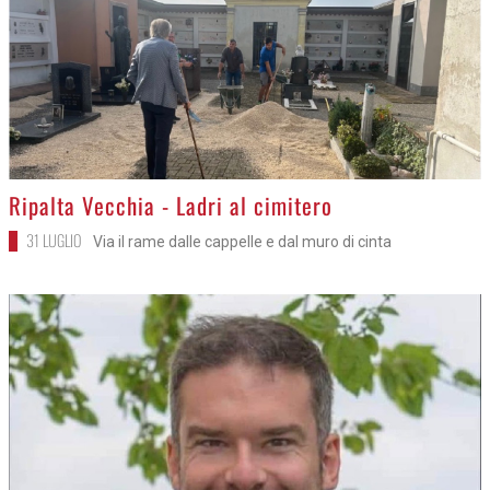
>
Ripalta Vecchia - Ladri al cimitero
31 LUGLIO
Via il rame dalle cappelle e dal muro di cinta