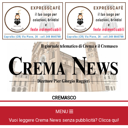
HOME
CRONACA
POLITICA
LA FOTO
METEO
CREMASCO
DAL TERRITORIO
CULTURA
MENU
SPORT
Vuoi leggere Crema News senza pubblicità? Clicca qui!
APPUNTAMENTI