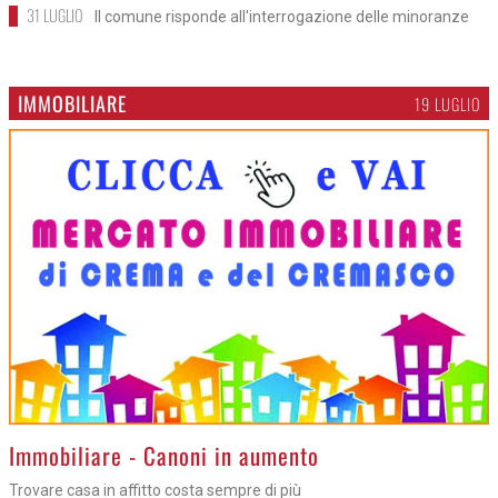
31 LUGLIO
Il comune risponde all'interrogazione delle minoranze
IMMOBILIARE
19 LUGLIO
>
Immobiliare - Canoni in aumento
Trovare casa in affitto costa sempre di più