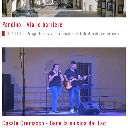
>
Pandino - Via le barriere
04 AGOSTO
Progetto sovracomunale del distretto del commercio
>
Casale Cremasco - Bene la musica dei Fad