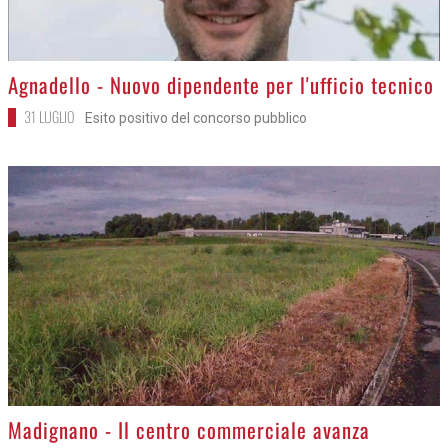
>
Agnadello - Nuovo dipendente per l'ufficio tecnico
31 LUGLIO
Esito positivo del concorso pubblico
>
Madignano - Il centro commerciale avanza