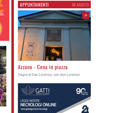
APPUNTAMENTI
06 AGOSTO
>
Gli appuntamenti fino a sabato
Cosa fare questi giorni nel Cremasco