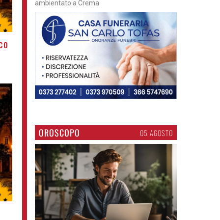
ambientato a Crema
co
OROSCOPO
05 AGOSTO
o