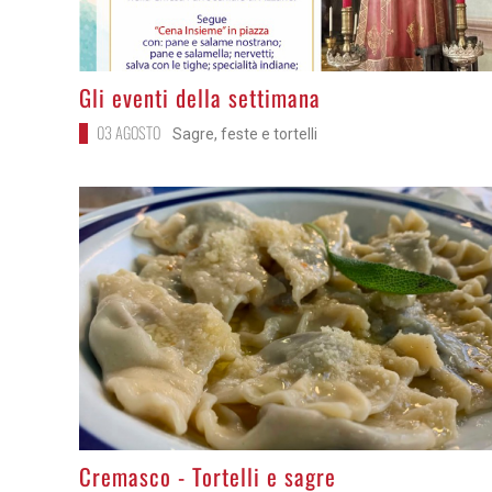
>
Gli eventi della settimana
03 AGOSTO
Sagre, feste e tortelli
>
Cremasco - Tortelli e sagre