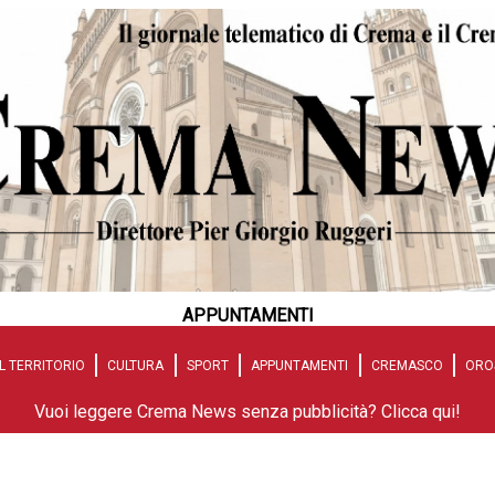
APPUNTAMENTI
L TERRITORIO
CULTURA
SPORT
APPUNTAMENTI
CREMASCO
ORO
Vuoi leggere Crema News senza pubblicità? Clicca qui!