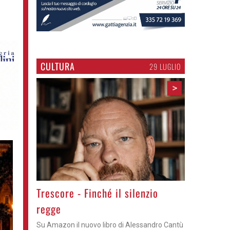
CULTURA
29 LUGLIO
>
Trescore - Finché il silenzio
regge
Su Amazon il nuovo libro di Alessandro Cantù