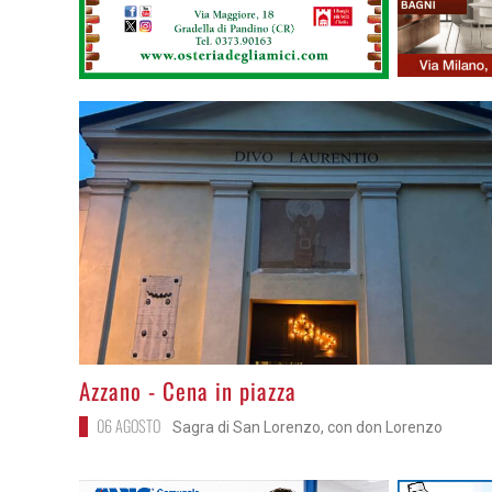
>
Azzano - Cena in piazza
06 AGOSTO
Sagra di San Lorenzo, con don Lorenzo