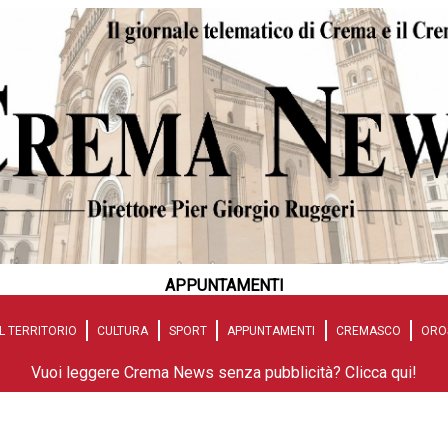
APPUNTAMENTI
L TERRITORIO
CULTURA
SPORT
APPUNTAMENTI
CREMASCO
ORO
Vuoi leggere Crema News senza pubblicità? Clicca qui!