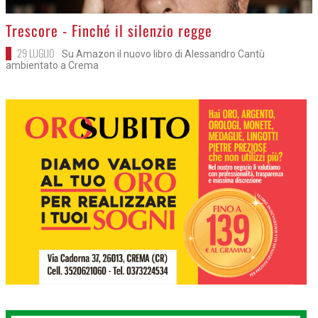
>
Trescore - Finché il silenzio regge
29 LUGLIO
Su Amazon il nuovo libro di Alessandro Cantù
ambientato a Crema