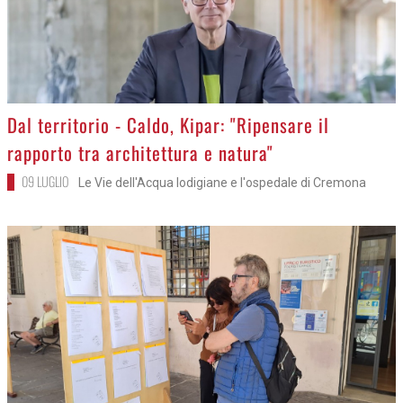
>
Dal territorio - Caldo, Kipar: "Ripensare il
rapporto tra architettura e natura"
09 LUGLIO
Le Vie dell'Acqua lodigiane e l'ospedale di Cremona