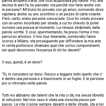
parola all’opera d’arte, che così acquistava più valore. Poi, una
decina di anni fa, ho pensato: ma perché non farlo anche con
le persone? All’inizio ho provato con gli amici, scrivendo dove
capitava, anche su uno scontrino o un pezzo di carta volante.
Però, certo, erano persone conosciute. Così ho voluto provare
con un uomo incontrato per strada, a cui ho chiesto di poter
scrivere una poesia al momento. Lui rimase strabiliato dalle
parole scritte. E così, sperimentando, ha preso forma il mio
percorso artistico. Il mio tour itinerante, cominciato l’anno
scorso a Milano, sta proseguendo per diffondere la mia arte.
In verità preferisco chiamare quel che scrivo componimenti
nei quali descrivono l’essenza di chi ho davanti”.
Il suo, quindi, è un dono?
“Sì, lo considero un dono. Riesco a leggere tutto quello che c’
è dentro una persona e a trascriverlo in un foglio. E le persone
poi si ritrovano nelle parole.
Tutti noi abbiamo dei talenti che la vita ci dà, ma senza libretto
di istruzioni. Nel mio caso è stata una crescita passo per
passo. La vita ci pone sempre davanti a delle strade, sta a noi