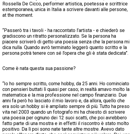
Rossella De Cicco, performer artistica, poetessa e scrittrice
estemporanea, unica in Italia a scrivere davanti alle persone,
at the moment.
“Passerò tra i tavoli - ha raccontato l’artista - e chiederò se
gradiscono un ritratto personalizzato. Se la persona ha
piacere scriverò di getto una poesia senza che la persona mi
dica nulla. Quando avrò terminato leggerò quanto scritto e la
persona potrà tenere con sé l’opera che gli è stata dedicata”.
Come è nata questa sua passione?
“Io ho sempre scritto, come hobby, da 25 anni. Ho cominciato
con pensieri buttati lì quasi per caso; in realtà amavo molto la
matematica e la mia professione nel campo finanziario. Due
anni fa però ho lasciato il mio lavoro e, da allora, quello che
era solo un hobby si è ampliato sempre di più. Tutto ha preso
vita nel 2003 quando un fotografo mi ha chiesto di scrivere
una poesia per ognuno dei 12 suoi scatti, che poi avrebbero
fatto parte di una mostra e in effetti il riscontro è stato molto
positivo. Da lì poi sono nate tante altre mostre. Avevo dato