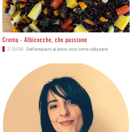
>
Crema - Albicocche, che passione
27 GIUGNO
Dall'antipasto al dolce, ecco come utilizzarle