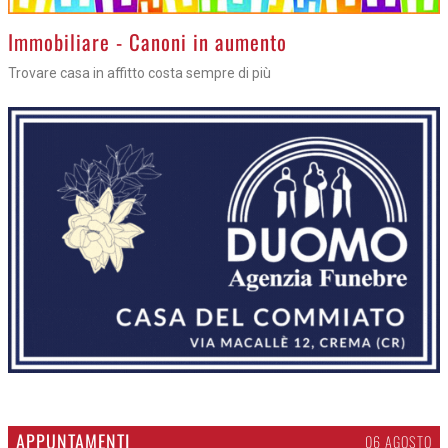
>
Immobiliare - Canoni in aumento
Trovare casa in affitto costa sempre di più
APPUNTAMENTI
06 AGOSTO