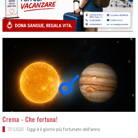
>
Crema - Che fortuna!
29 LUGLIO
Oggi è il giorno più fortunato dell’anno