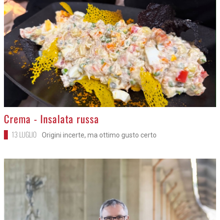
>
Crema - Insalata russa
13 LUGLIO
Origini incerte, ma ottimo gusto certo