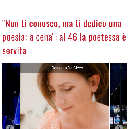
CREMASCO
OROSCOPO
"Non ti conosco, ma ti dedico una
LA PIAZZA
poesia; a cena": al 46 la poetessa è
ANIMALI
NECROLOGI
servita
ACCEDI
Rossella De Cicco