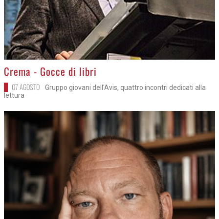
>
Crema - Gocce di libri
07 AGOSTO
Gruppo giovani dell'Avis, quattro incontri dedicati alla
lettura