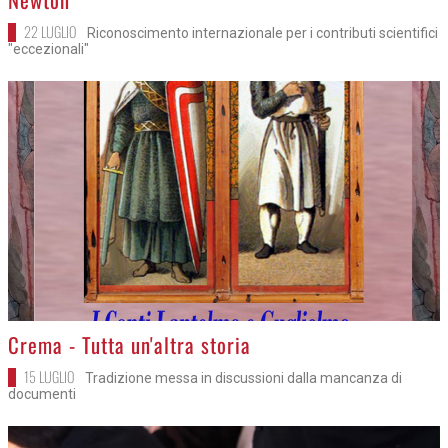
Newton
22 LUGLIO
Riconoscimento internazionale per i contributi scientifici
"eccezionali"
>
Crema - Tutta un'altra storia
15 LUGLIO
Tradizione messa in discussioni dalla mancanza di
documenti