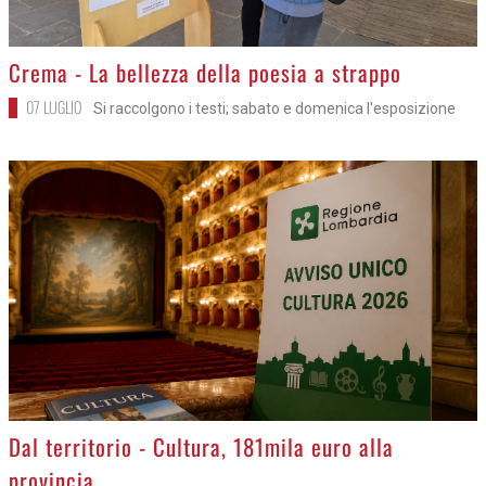
>
Crema - La bellezza della poesia a strappo
07 LUGLIO
Si raccolgono i testi; sabato e domenica l'esposizione
>
Dal territorio - Cultura, 181mila euro alla
provincia