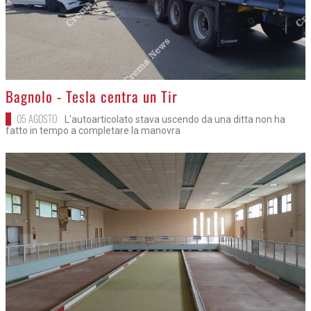
>
Bagnolo - Tesla centra un Tir
05 AGOSTO
L'autoarticolato stava uscendo da una ditta non ha
fatto in tempo a completare la manovra