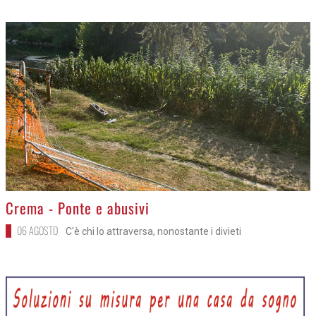
>
Crema - Ponte e abusivi
06 AGOSTO
C'è chi lo attraversa, nonostante i divieti