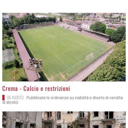
>
Crema - Calcio e restrizioni
06 AGOSTO
Pubblicate le ordinanze su viabilità e divieto di vendita
di alcolici