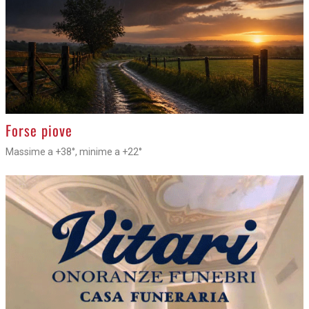
>
Forse piove
Massime a +38°, minime a +22°