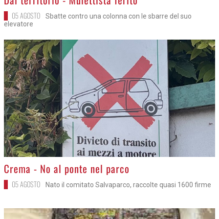
05 AGOSTO
Sbatte contro una colonna con le sbarre del suo
elevatore
>
Crema - No al ponte nel parco
05 AGOSTO
Nato il comitato Salvaparco, raccolte quasi 1600 firme