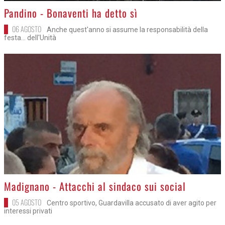
>
Pandino - Bonaventi ha detto sì
06 AGOSTO
Anche quest'anno si assume la responsabilità della
festa... dell'Unità
>
Madignano - Attacchi al sindaco sui social
05 AGOSTO
Centro sportivo, Guardavilla accusato di aver agito per
interessi privati