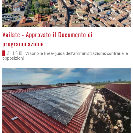
>
Vailate - Approvato il Documento di
programmazione
31 LUGLIO
Vi sono le linee-guida dell'amministrazione; contrarie le
opposizioni