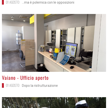
01 AGOSTO
...ma è polemica con le opposizioni
>
Vaiano - Ufficio aperto
01 AGOSTO
Dopo la ristrutturazione