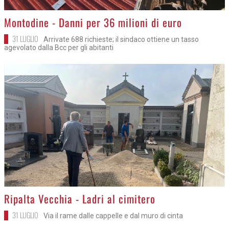
>
Montodine - Danni per 36 milioni di euro
31 LUGLIO
Arrivate 688 richieste; il sindaco ottiene un tasso
agevolato dalla Bcc per gli abitanti
>
Ripalta Vecchia - Ladri al cimitero
31 LUGLIO
Via il rame dalle cappelle e dal muro di cinta