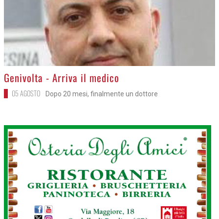
>
Genivolta - Arriva il medico
05 AGOSTO
Dopo 20 mesi, finalmente un dottore