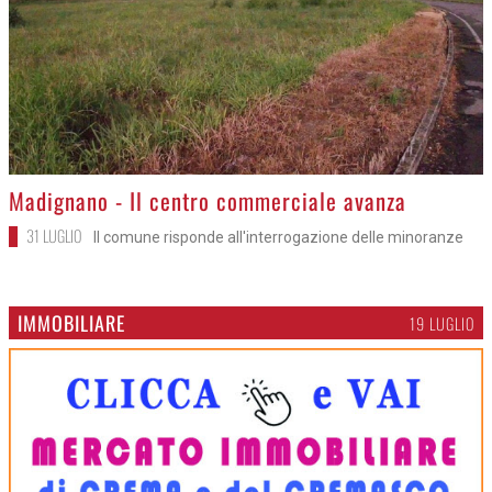
>
Madignano - Il centro commerciale avanza
31 LUGLIO
Il comune risponde all'interrogazione delle minoranze
IMMOBILIARE
19 LUGLIO