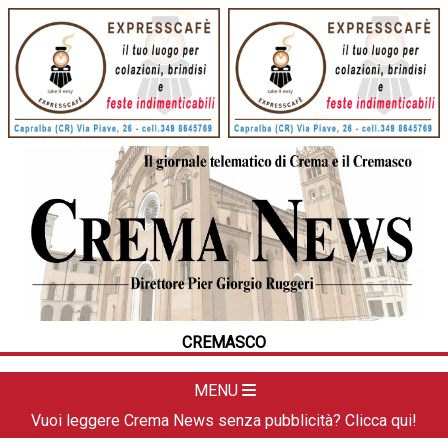
HOME
CRONACA
POLITICA
LA FOTO
METEO
CREMASCO
DAL TERRITORIO
CULTURA
MENU
SPORT
Vuoi leggere Crema News senza pubblicità? Clicca qui!
APPUNTAMENTI