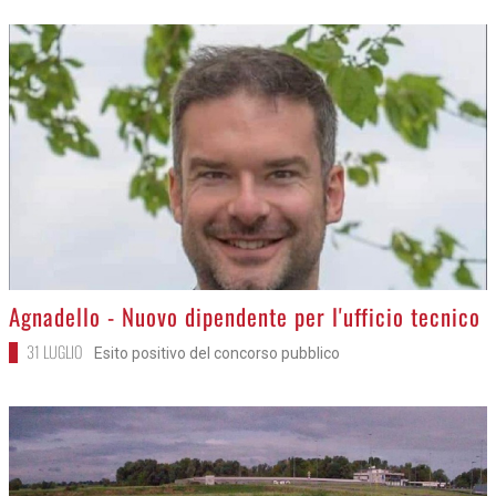
>
Agnadello - Nuovo dipendente per l'ufficio tecnico
31 LUGLIO
Esito positivo del concorso pubblico