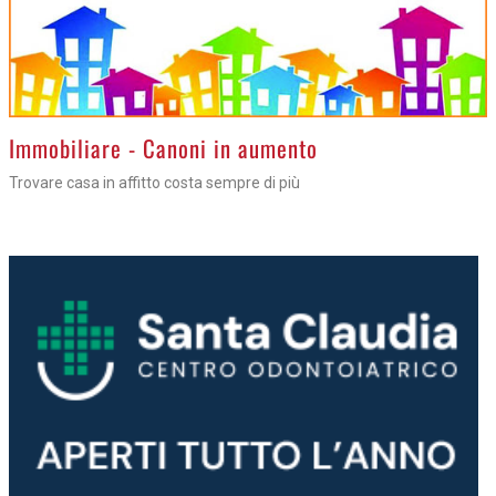
>
Immobiliare - Canoni in aumento
Trovare casa in affitto costa sempre di più