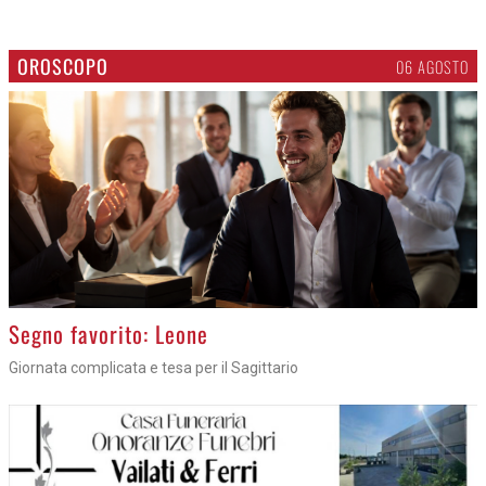
OROSCOPO
06 AGOSTO
>
Segno favorito: Leone
Giornata complicata e tesa per il Sagittario