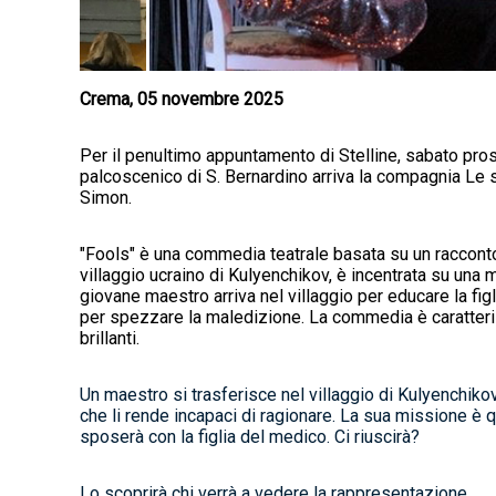
Crema, 05 novembre 2025
Per il penultimo appuntamento di Stelline, sabato pro
palcoscenico di S. Bernardino arriva la compagnia Le 
Simon.
"Fools" è una commedia teatrale basata su un racconto
villaggio ucraino di Kulyenchikov, è incentrata su una m
giovane maestro arriva nel villaggio per educare la fi
per spezzare la maledizione. La commedia è caratteri
brillanti.
Un maestro si trasferisce nel villaggio di Kulyenchiko
che li rende incapaci di ragionare. La sua missione è 
sposerà con la figlia del medico. Ci riuscirà?
Lo scoprirà chi verrà a vedere la rappresentazione.