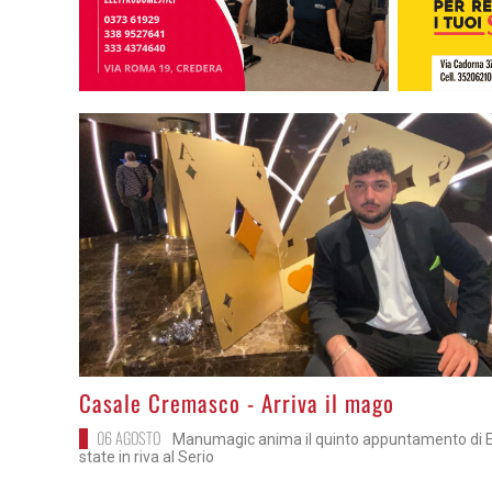
>
Casale Cremasco - Arriva il mago
06 AGOSTO
Manumagic anima il quinto appuntamento di E.
state in riva al Serio