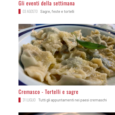
>
Gli eventi della settimana
03 AGOSTO
Sagre, feste e tortelli
>
Cremasco - Tortelli e sagre
31 LUGLIO
Tutti gli appuntamenti nei paesi cremaschi