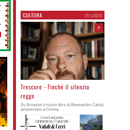
CULTURA
29 LUGLIO
>
Trescore - Finché il silenzio
regge
Su Amazon il nuovo libro di Alessandro Cantù
ambientato a Crema