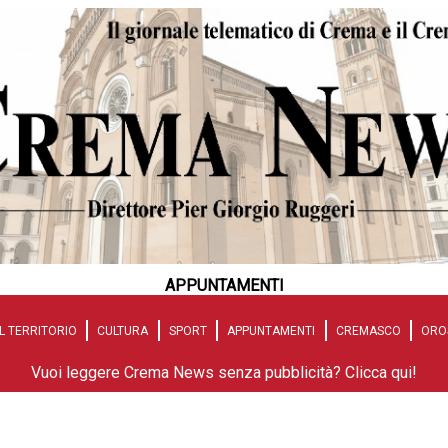
APPUNTAMENTI
L TERRITORIO
CULTURA
SPORT
APPUNTAMENTI
CREMASCO
ORO
Vuoi leggere Crema News senza pubblicità? Clicca qui!