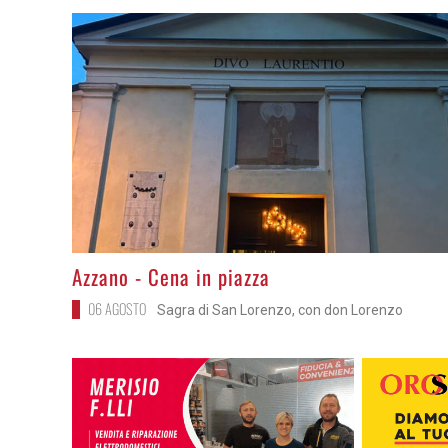
>
Azzano - Cena in piazza
06 AGOSTO
Sagra di San Lorenzo, con don Lorenzo