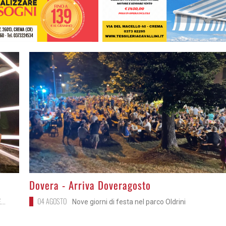
>
Dovera - Arriva Doveragosto
04 AGOSTO
..
Nove giorni di festa nel parco Oldrini