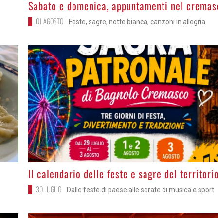
>
Sabato e domenica, appuntamenti nel cremas
01 AGOSTO
Feste, sagre, notte bianca, canzoni in allegria
>
Il calendario delle feste e sagre del territori
30 LUGLIO
Dalle feste di paese alle serate di musica e sport