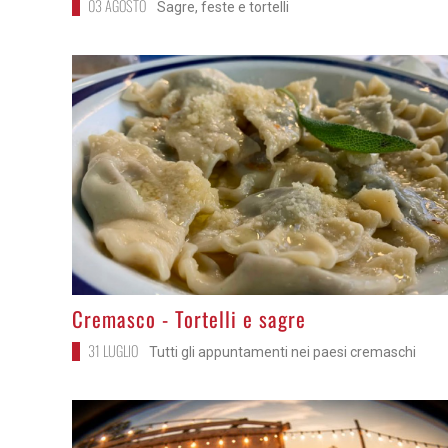
03 AGOSTO
Sagre, feste e tortelli
>
Cremasco - Tortelli e sagre
31 LUGLIO
Tutti gli appuntamenti nei paesi cremaschi