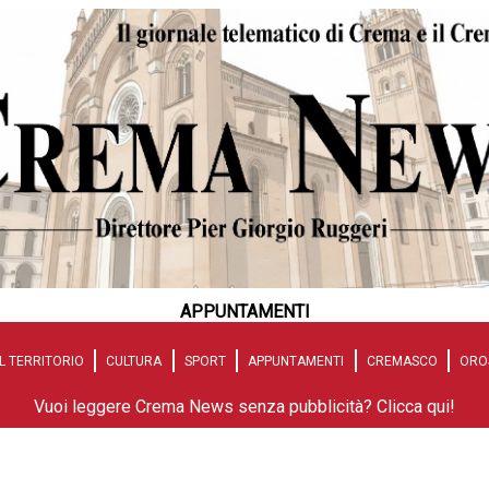
APPUNTAMENTI
L TERRITORIO
CULTURA
SPORT
APPUNTAMENTI
CREMASCO
ORO
Vuoi leggere Crema News senza pubblicità? Clicca qui!