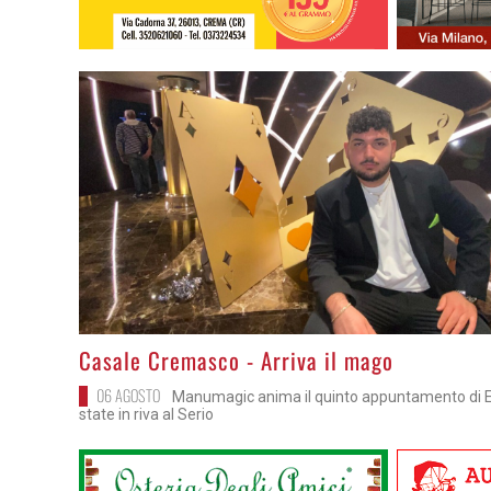
>
Casale Cremasco - Arriva il mago
06 AGOSTO
Manumagic anima il quinto appuntamento di E.
state in riva al Serio