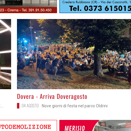
>
Dovera - Arriva Doveragosto
04 AGOSTO
..
Nove giorni di festa nel parco Oldrini