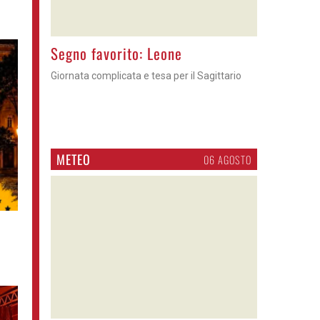
OROSCOPO
06 AGOSTO
o
>
Segno favorito: Leone
Giornata complicata e tesa per il Sagittario