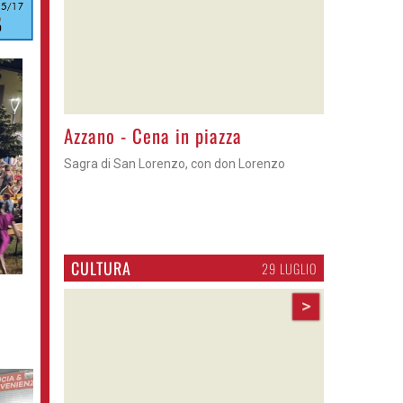
Gli appuntamenti fino a sabato
Cosa fare questi giorni nel Cremasco