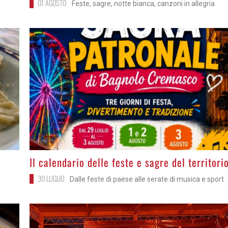
01 AGOSTO
Feste, sagre, notte bianca, canzoni in allegria
>
Il calendario delle feste e sagre del territori
30 LUGLIO
Dalle feste di paese alle serate di musica e sport