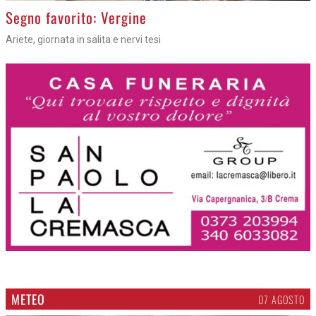
>
Segno favorito: Vergine
Ariete, giornata in salita e nervi tesi
METEO
07 AGOSTO