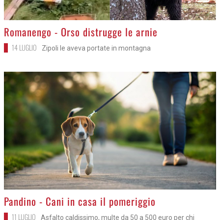
>
Romanengo - Orso distrugge le arnie
14 LUGLIO
Zipoli le aveva portate in montagna
>
Pandino - Cani in casa il pomeriggio
11 LUGLIO
Asfalto caldissimo, multe da 50 a 500 euro per chi