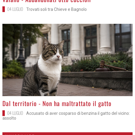
04 LUGLIO
Trovati soli tra Chieve e Bagnolo
>
Dal territorio - Non ha maltrattato il gatto
04 LUGLIO
Accusato di aver cosparso di benzina il gatto del vicino:
assolto