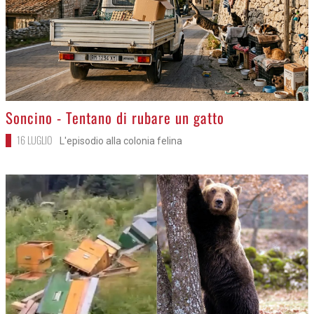
>
Soncino - Tentano di rubare un gatto
16 LUGLIO
L'episodio alla colonia felina