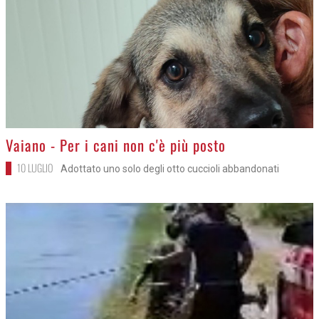
>
Vaiano - Per i cani non c'è più posto
10 LUGLIO
Adottato uno solo degli otto cuccioli abbandonati