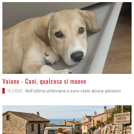
>
Vaiano - Cani, qualcosa si muove
18 LUGLIO
Nell'ultima settimana ci sono state alcune adozioni