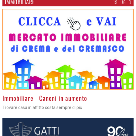
IMMOBILIARE
19 LUGLIO
>
Immobiliare - Canoni in aumento
Trovare casa in affitto costa sempre di più