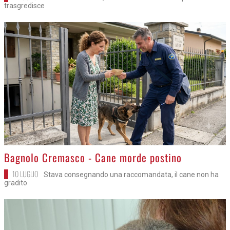
trasgredisce
>
Bagnolo Cremasco - Cane morde postino
10 LUGLIO
Stava consegnando una raccomandata, il cane non ha
gradito