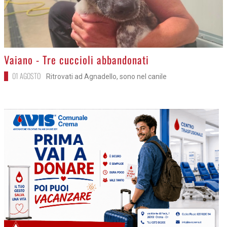
>
Vaiano - Tre cuccioli abbandonati
01 AGOSTO
Ritrovati ad Agnadello, sono nel canile