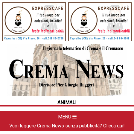
HOME
CRONACA
POLITICA
LA FOTO
METEO
ANIMALI
DAL TERRITORIO
CULTURA
MENU
SPORT
Vuoi leggere Crema News senza pubblicità? Clicca qui!
APPUNTAMENTI