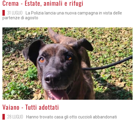
Crema - Estate, animali e rifugi
31 LUGLIO
La Polizia lancia una nuova campagna in vista delle
partenze di agosto
>
Vaiano - Tutti adottati
28 LUGLIO
Hanno trovato casa gli otto cuccioli abbandonati