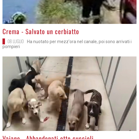
>
Crema - Salvato un cerbiatto
08 LUGLIO
Ha nuotato per mezz'ora nel canale, poi sono arrivati i
pompieri
>
Vaiano - Abbandonati otto cuccioli