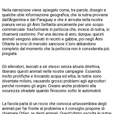
Nella narrazione viene spiegato come, tra parole, disegni e
qualche utile informazione geografica, che la nutria proviene
dall’Argentina e dal Paraguay e che è arrivata nella nostra
pianura verso gli Anni Settanta unicamente per uno scopo
commerciale: trasformarle in pelliccia che, invece di nutria, si
chiamerà castorino. Per una decina di anni, dunque, questi
animali vengono allevati in recinti e gabbie, poi negli Anni
Ottanta la crisi di mercato sancisce il loro abbandono
completo dal momento che la pelliccia non è considerata più
pregiata.
Gli allevatori, lasciati a sé stessi senza alcuna direttiva,
liberano questi animali nelle nostre campagne. Essendo
molto prolifiche e trovando acqua ed erba, le nutrie sono
diventate milioni, causando grossi problemi agli agricoltori
perché rovinano gli argini. Creano anche problemi alla
sicurezza stradale quando finiscono sotto le automobili.
La favola parla di un riccio che convoca un'assemblea degli
animali per far fronte al problema e il consiglio propone di
chiamare Orfeo, re degli animali. Quest'ultimo ascolta le nutrie