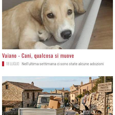
>
Vaiano - Cani, qualcosa si muove
18 LUGLIO
Nell'ultima settimana ci sono state alcune adozioni