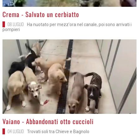
>
Crema - Salvato un cerbiatto
08 LUGLIO
Ha nuotato per mezz'ora nel canale, poi sono arrivati i
pompieri
>
Vaiano - Abbandonati otto cuccioli
04 LUGLIO
Trovati soli tra Chieve e Bagnolo