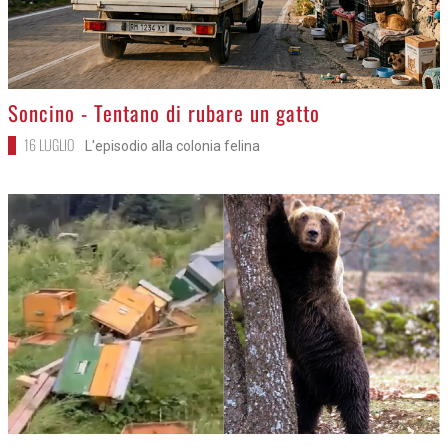
>
Soncino - Tentano di rubare un gatto
16 LUGLIO
L'episodio alla colonia felina
>