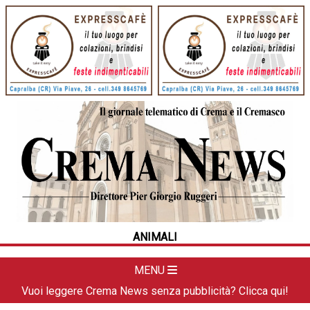
HOME
CRONACA
POLITICA
LA FOTO
METEO
ANIMALI
DAL TERRITORIO
CULTURA
MENU
SPORT
Vuoi leggere Crema News senza pubblicità? Clicca qui!
APPUNTAMENTI