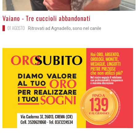
>
Vaiano - Tre cuccioli abbandonati
01 AGOSTO
Ritrovati ad Agnadello, sono nel canile