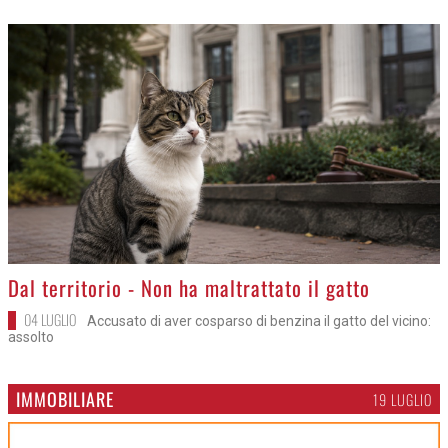
>
Dal territorio - Non ha maltrattato il gatto
04 LUGLIO
Accusato di aver cosparso di benzina il gatto del vicino:
assolto
IMMOBILIARE
19 LUGLIO