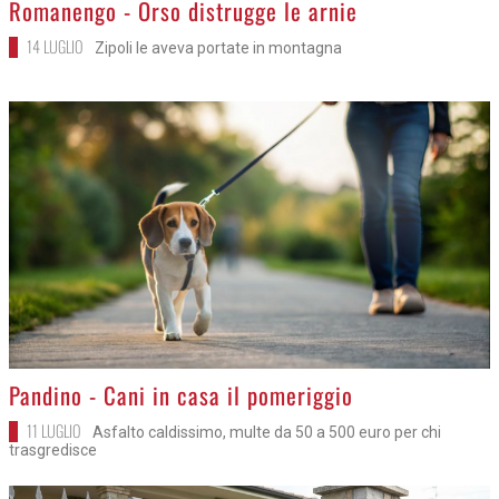
Romanengo - Orso distrugge le arnie
14 LUGLIO
Zipoli le aveva portate in montagna
>
Pandino - Cani in casa il pomeriggio
11 LUGLIO
Asfalto caldissimo, multe da 50 a 500 euro per chi
trasgredisce