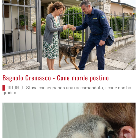
>
Bagnolo Cremasco - Cane morde postino
10 LUGLIO
Stava consegnando una raccomandata, il cane non ha
gradito