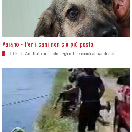
>
Vaiano - Per i cani non c'è più posto
10 LUGLIO
Adottato uno solo degli otto cuccioli abbandonati