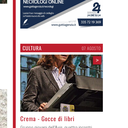
CULTURA
07 AGOSTO
>
Crema - Gocce di libri
Gruppo giovani dell'Avis, quattro incontri