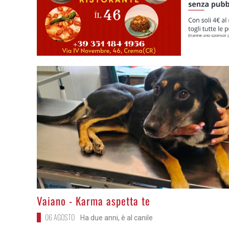
>
Vaiano - Karma aspetta te
06 AGOSTO
Ha due anni, è al canile