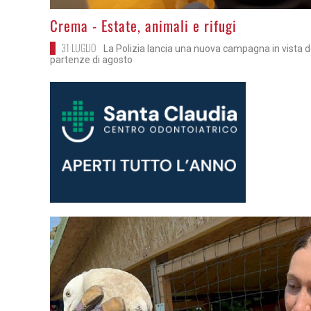
>
Crema - Estate, animali e rifugi
31 LUGLIO
La Polizia lancia una nuova campagna in vista d
partenze di agosto