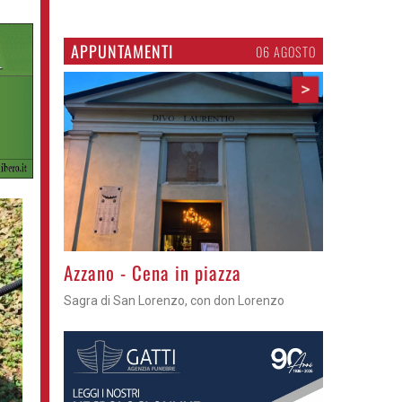
APPUNTAMENTI
06 AGOSTO
>
Gli appuntamenti fino a sabato
Cosa fare questi giorni nel Cremasco