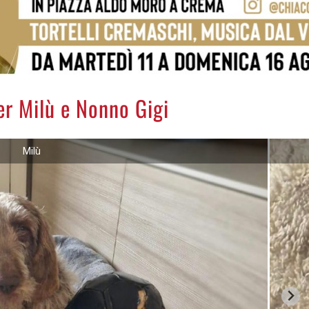
r Milù e Nonno Gigi
Milù