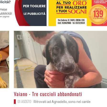
>
Vaiano - Tre cuccioli abbandonati
01 AGOSTO
Ritrovati ad Agnadello, sono nel canile