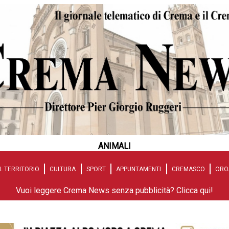
ANIMALI
L TERRITORIO
CULTURA
SPORT
APPUNTAMENTI
CREMASCO
ORO
Vuoi leggere Crema News senza pubblicità? Clicca qui!