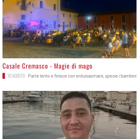
>
Casale Cremasco - Magie di mago
10 AGOSTO
Parte lento e finisce con entusiasmare, specie i bambini