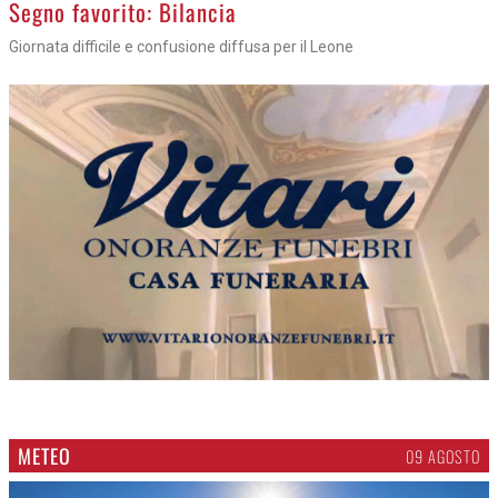
>
Segno favorito: Bilancia
Giornata difficile e confusione diffusa per il Leone
METEO
09 AGOSTO