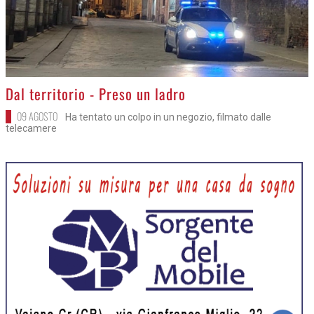
>
Dal territorio - Preso un ladro
09 AGOSTO
Ha tentato un colpo in un negozio, filmato dalle
telecamere