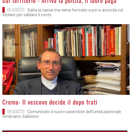
Dal territorio - Arriva la polizia, il ladro paga
09 AGOSTO
Salta la cassa ma viene fermato e poi si accorda col
titolare per saldare il conto
>
Crema- Il vescovo decide il dopo frati
09 AGOSTO
Comunicato il nuovo sacerdote dell’unità pastorale
Ombriano-Sabbioni