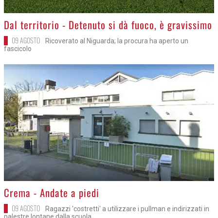
>
Dal territorio - Detenuto si dà fuoco, è gravissimo
09 AGOSTO
Ricoverato al Niguarda; la procura ha aperto un
fascicolo
>
Crema - Andate a piedi
09 AGOSTO
Ragazzi 'costretti' a utilizzare i pullman e indirizzati in
palestre lontane dalla scuola