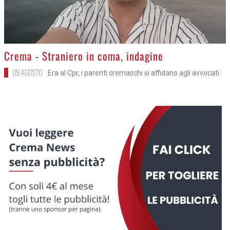
>
Crema - Straniero in coma, indagine
09 AGOSTO
Era al Cpr, i parenti cremaschi si affidano agli avvocati