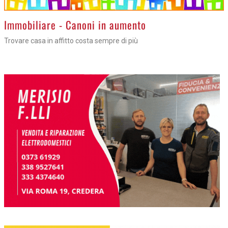
>
Immobiliare - Canoni in aumento
Trovare casa in affitto costa sempre di più