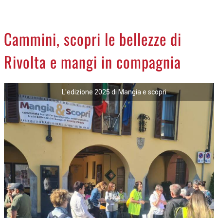
CREMASCO
OROSCOPO
Cammini, scopri le bellezze di
LA PIAZZA
Rivolta e mangi in compagnia
ANIMALI
NECROLOGI
L'edizione 2025 di Mangia e scopri
ACCEDI