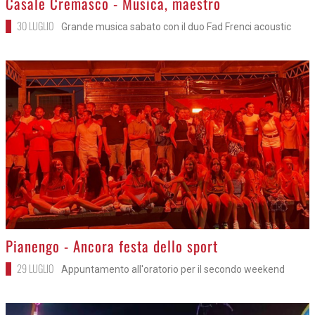
Casale Cremasco - Musica, maestro
30 LUGLIO
Grande musica sabato con il duo Fad Frenci acoustic
>
Pianengo - Ancora festa dello sport
29 LUGLIO
Appuntamento all'oratorio per il secondo weekend