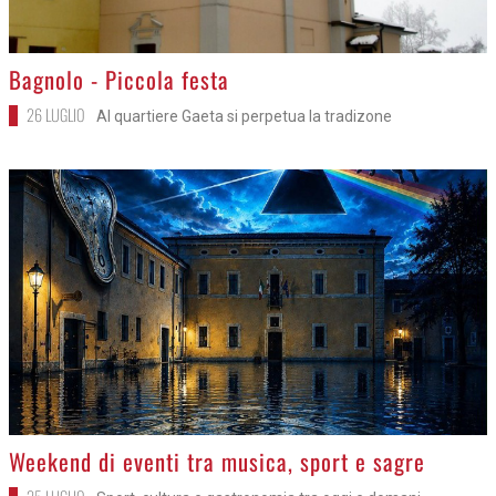
>
Bagnolo - Piccola festa
26 LUGLIO
Al quartiere Gaeta si perpetua la tradizone
>
Weekend di eventi tra musica, sport e sagre