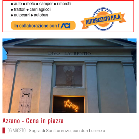
>
Azzano - Cena in piazza
06 AGOSTO
Sagra di San Lorenzo, con don Lorenzo