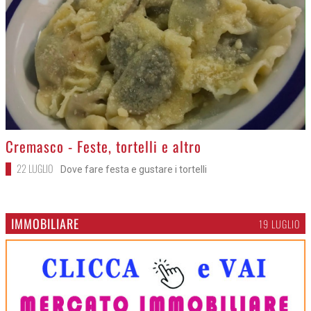
>
Cremasco - Feste, tortelli e altro
22 LUGLIO
Dove fare festa e gustare i tortelli
IMMOBILIARE
19 LUGLIO