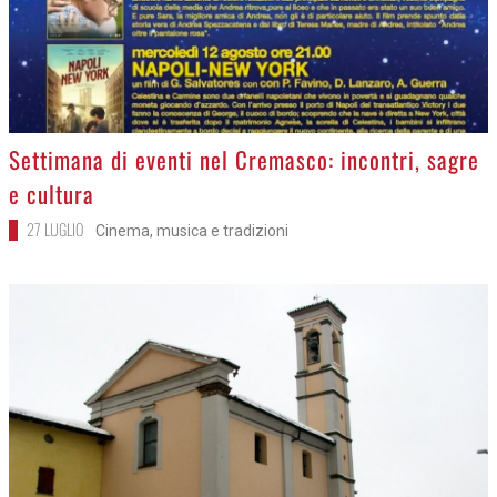
>
Settimana di eventi nel Cremasco: incontri, sagre
e cultura
27 LUGLIO
Cinema, musica e tradizioni