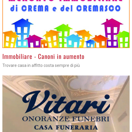
>
Immobiliare - Canoni in aumento
Trovare casa in affitto costa sempre di più