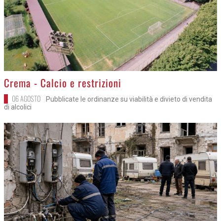
>
Crema - Calcio e restrizioni
06 AGOSTO
Pubblicate le ordinanze su viabilità e divieto di vendita
di alcolici