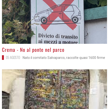
>
Crema - No al ponte nel parco
05 AGOSTO
Nato il comitato Salvaparco, raccolte quasi 1600 firme