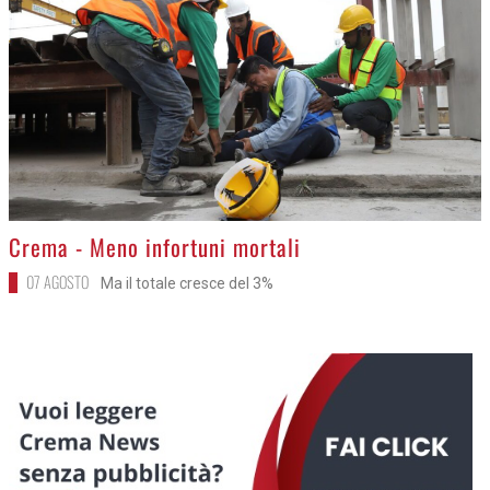
>
Crema - Meno infortuni mortali
07 AGOSTO
Ma il totale cresce del 3%