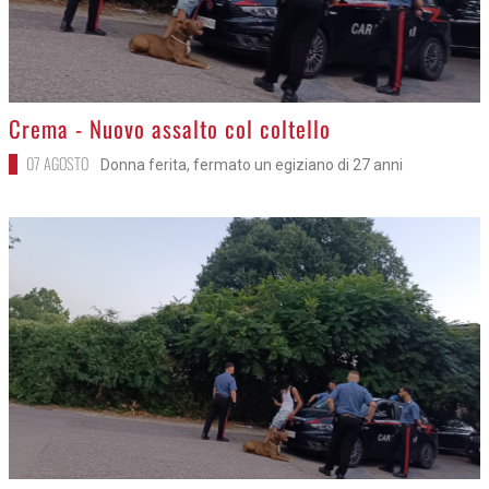
>
Crema - Nuovo assalto col coltello
07 AGOSTO
Donna ferita, fermato un egiziano di 27 anni