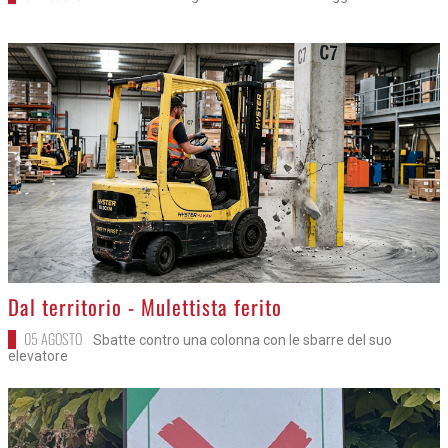
>
Dal territorio - Mulettista ferito
05 AGOSTO
Sbatte contro una colonna con le sbarre del suo
elevatore