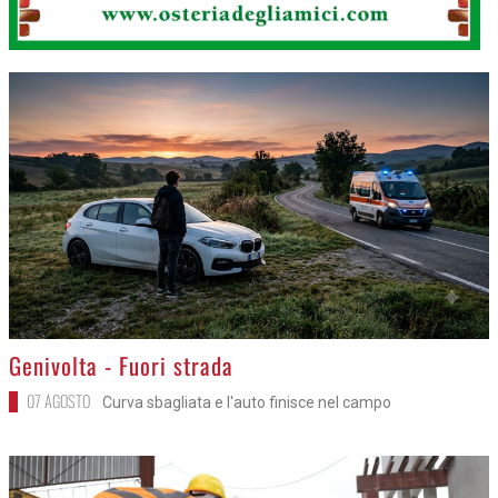
>
Genivolta - Fuori strada
07 AGOSTO
Curva sbagliata e l'auto finisce nel campo