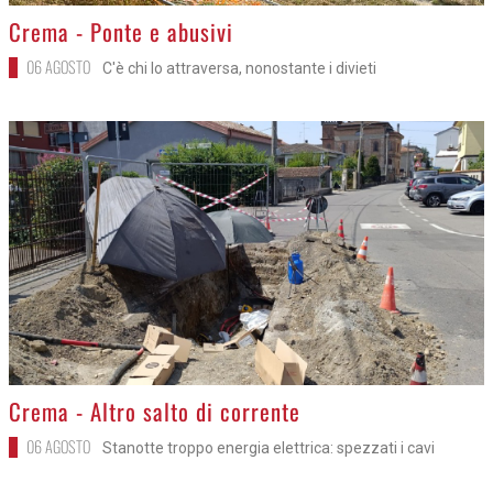
>
Crema - Ponte e abusivi
06 AGOSTO
C'è chi lo attraversa, nonostante i divieti
>
Crema - Altro salto di corrente
06 AGOSTO
Stanotte troppo energia elettrica: spezzati i cavi