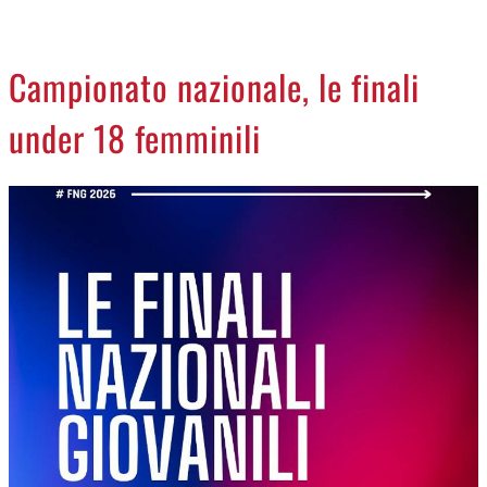
CREMASCO
OROSCOPO
Campionato nazionale, le finali
LA PIAZZA
under 18 femminili
ANIMALI
NECROLOGI
ACCEDI