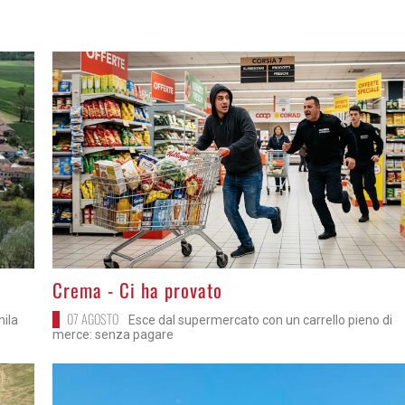
>
Crema - Ci ha provato
07 AGOSTO
mila
Esce dal supermercato con un carrello pieno di
merce: senza pagare