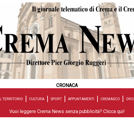
CRONACA
L TERRITORIO
CULTURA
SPORT
APPUNTAMENTI
CREMASCO
ORO
Vuoi leggere Crema News senza pubblicità? Clicca qui!