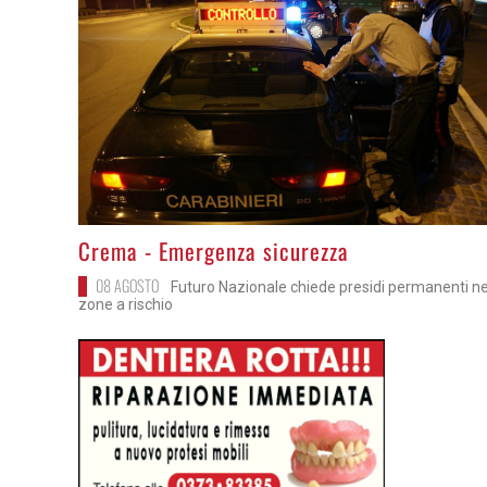
>
Crema - Emergenza sicurezza
08 AGOSTO
Futuro Nazionale chiede presidi permanenti ne
zone a rischio