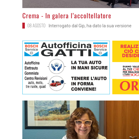
>
Crema - In galera l’accoltellatore
08 AGOSTO
Interrogato dal Gip, ha dato la sua versione