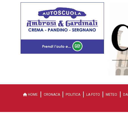
HOME
CRONACA
POLITICA
LA FOTO
METEO
DA