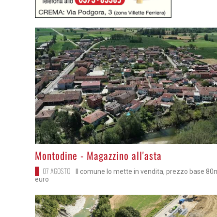
>
Montodine - Magazzino all'asta
07 AGOSTO
Il comune lo mette in vendita, prezzo base 80
euro