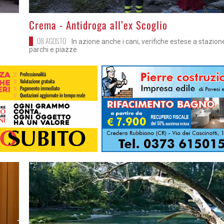
>
Crema - Antidroga all’ex Scoglio
08 AGOSTO
In azione anche i cani, verifiche estese a stazion
parchi e piazze