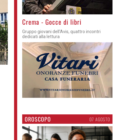
Crema - Gocce di libri
Gruppo giovani dell'Avis, quattro incontri
dedicati alla lettura
OROSCOPO
07 AGOSTO