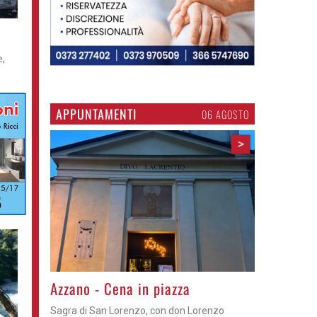
e,
APPUNTAMENTI
06 AGOSTO
>
Gli appuntamenti fino a sabato
Cosa fare questi giorni nel Cremasco