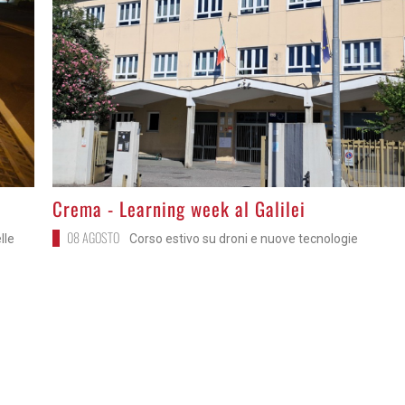
>
Crema - Learning week al Galilei
08 AGOSTO
lle
Corso estivo su droni e nuove tecnologie