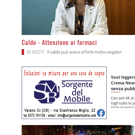
>
Caldo - Attenzione ai farmaci
08 AGOSTO
Il caldo può avere effetti molto negativi