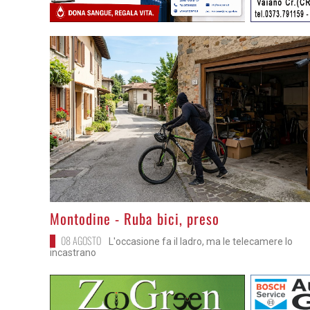
>
Montodine - Ruba bici, preso
08 AGOSTO
L'occasione fa il ladro, ma le telecamere lo
incastrano