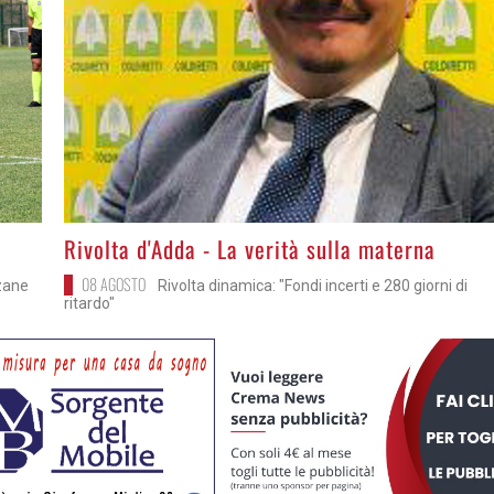
>
Rivolta d'Adda - La verità sulla materna
08 AGOSTO
zzane
Rivolta dinamica: "Fondi incerti e 280 giorni di
ritardo"