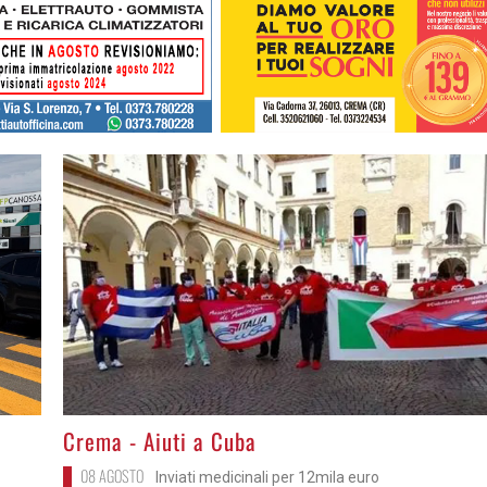
>
Crema - Aiuti a Cuba
08 AGOSTO
Inviati medicinali per 12mila euro