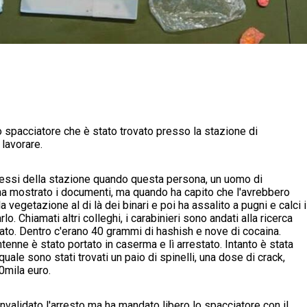
 spacciatore che è stato trovato presso la stazione di
 lavorare.
ei pressi della stazione quando questa persona, un uomo di
o, ha mostrato i documenti, ma quando ha capito che l'avrebbero
a vegetazione al di là dei binari e poi ha assalito a pugni e calci i
arlo. Chiamati altri colleghi, i carabinieri sono andati alla ricerca
ato. Dentro c'erano 40 grammi di hashish e nove di cocaina.
ntenne è stato portato in caserma e lì arrestato. Intanto è stata
ale sono stati trovati un paio di spinelli, una dose di crack,
0mila euro.
nvalidato l'arresto ma ha mandato libero lo spacciatore con il