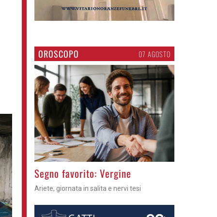
OROSCOPO
07 AGOSTO
>
Segno favorito: Vergine
Ariete, giornata in salita e nervi tesi