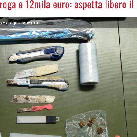
roga e 12mila euro: aspetta libero il
 e droga sequestrati