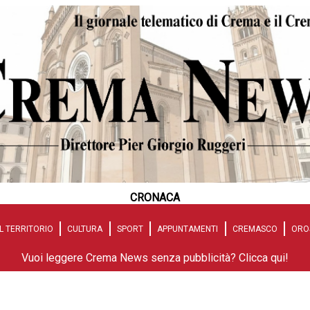
CRONACA
L TERRITORIO
CULTURA
SPORT
APPUNTAMENTI
CREMASCO
ORO
Vuoi leggere Crema News senza pubblicità? Clicca qui!