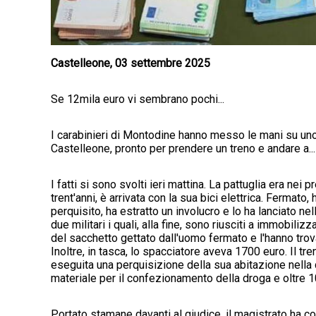
Castelleone, 03 settembre 2025
Se 12mila euro vi sembrano pochi...
I carabinieri di Montodine hanno messo le mani su uno
Castelleone, pronto per prendere un treno e andare a...
I fatti si sono svolti ieri mattina. La pattuglia era n
trent'anni, è arrivata con la sua bici elettrica. Fermat
perquisito, ha estratto un involucro e lo ha lanciato nell
due militari i quali, alla fine, sono riusciti a immobilizz
del sacchetto gettato dall'uomo fermato e l'hanno trov
Inoltre, in tasca, lo spacciatore aveva 1700 euro. Il tre
eseguita una perquisizione della sua abitazione nella qu
materiale per il confezionamento della droga e oltre 1
Portato stamane davanti al giudice, il magistrato ha co