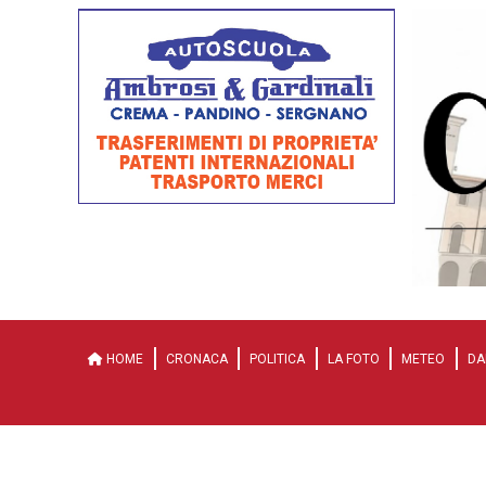
HOME
CRONACA
POLITICA
LA FOTO
METEO
DA