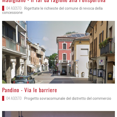
04 AGOSTO
Rigettate le richieste del comune di revoca della
concessione
>
Pandino - Via le barriere
04 AGOSTO
Progetto sovracomunale del distretto del commercio