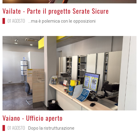
>
Vailate - Parte il progetto Serate Sicure
01 AGOSTO
...ma è polemica con le opposizioni
>
Vaiano - Ufficio aperto
01 AGOSTO
Dopo la ristrutturazione