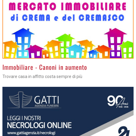
>
Immobiliare - Canoni in aumento
Trovare casa in affitto costa sempre di più