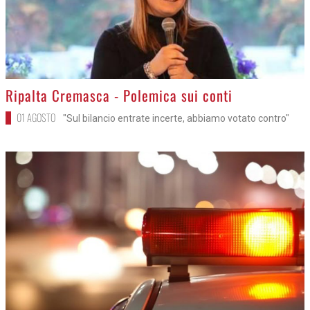
>
Ripalta Cremasca - Polemica sui conti
01 AGOSTO
"Sul bilancio entrate incerte, abbiamo votato contro"