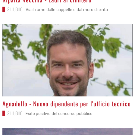
31 LUGLIO
Via il rame dalle cappelle e dal muro di cinta
>
Agnadello - Nuovo dipendente per l'ufficio tecnico
31 LUGLIO
Esito positivo del concorso pubblico