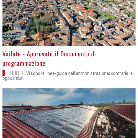
>
Vailate - Approvato il Documento di
programmazione
31 LUGLIO
Vi sono le linee-guida dell'amministrazione; contrarie le
opposizioni