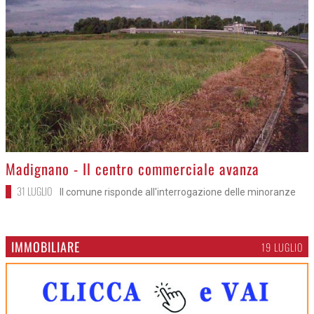
>
Madignano - Il centro commerciale avanza
31 LUGLIO
Il comune risponde all'interrogazione delle minoranze
IMMOBILIARE
19 LUGLIO