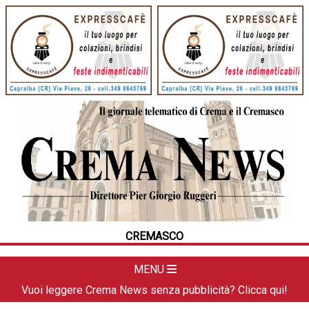
HOME
CRONACA
POLITICA
LA FOTO
METEO
CREMASCO
DAL TERRITORIO
CULTURA
MENU
SPORT
Vuoi leggere Crema News senza pubblicità? Clicca qui!
APPUNTAMENTI