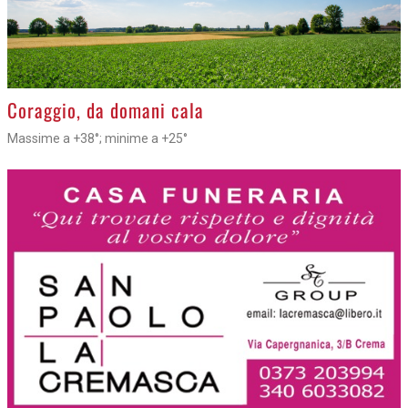
>
Coraggio, da domani cala
Massime a +38°; minime a +25°