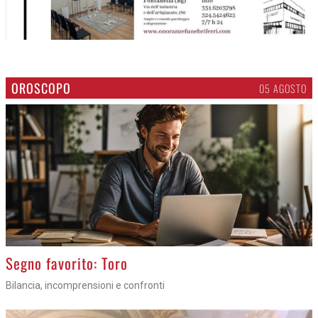
OROSCOPO
05 AGOSTO
>
Segno favorito: Toro
Bilancia, incomprensioni e confronti