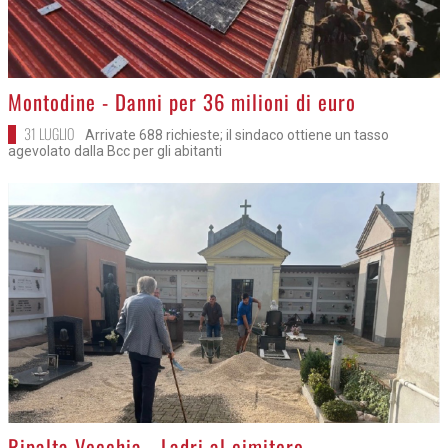
>
Montodine - Danni per 36 milioni di euro
31 LUGLIO
Arrivate 688 richieste; il sindaco ottiene un tasso
agevolato dalla Bcc per gli abitanti
>
Ripalta Vecchia - Ladri al cimitero