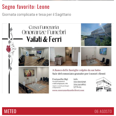
>
Segno favorito: Leone
Giornata complicata e tesa per il Sagittario
METEO
06 AGOSTO