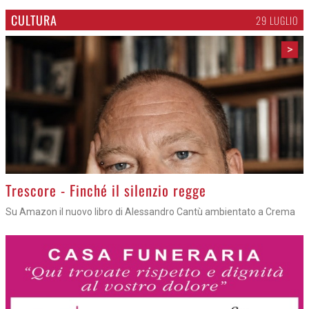
CULTURA
29 LUGLIO
>
Trescore - Finché il silenzio regge
Su Amazon il nuovo libro di Alessandro Cantù ambientato a Crema