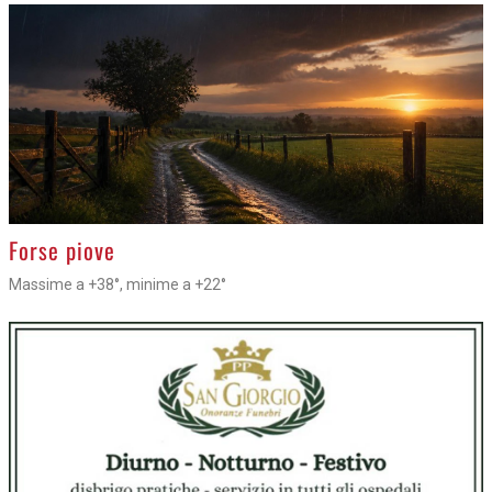
>
Forse piove
Massime a +38°, minime a +22°