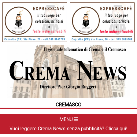
HOME
CRONACA
POLITICA
LA FOTO
METEO
CREMASCO
DAL TERRITORIO
CULTURA
MENU
SPORT
Vuoi leggere Crema News senza pubblicità? Clicca qui!
APPUNTAMENTI