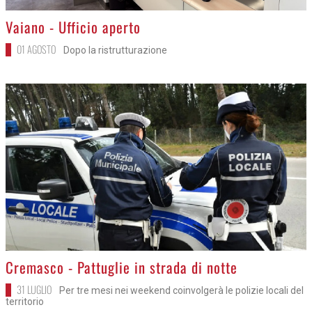
>
Vaiano - Ufficio aperto
01 AGOSTO
Dopo la ristrutturazione
>
Cremasco - Pattuglie in strada di notte
31 LUGLIO
Per tre mesi nei weekend coinvolgerà le polizie locali del
territorio