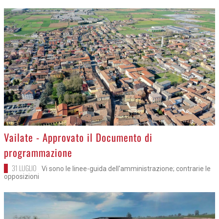
>
Vailate - Approvato il Documento di
programmazione
31 LUGLIO
Vi sono le linee-guida dell'amministrazione; contrarie le
opposizioni