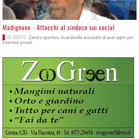
>
Madignano - Attacchi al sindaco sui social
05 AGOSTO
Centro sportivo, Guardavilla accusato di aver agito per
interessi privati