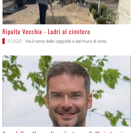
>
Ripalta Vecchia - Ladri al cimitero
31 LUGLIO
Via il rame dalle cappelle e dal muro di cinta
>