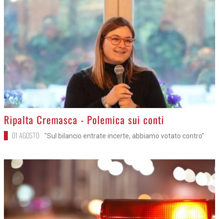
>
Ripalta Cremasca - Polemica sui conti
01 AGOSTO
"Sul bilancio entrate incerte, abbiamo votato contro"