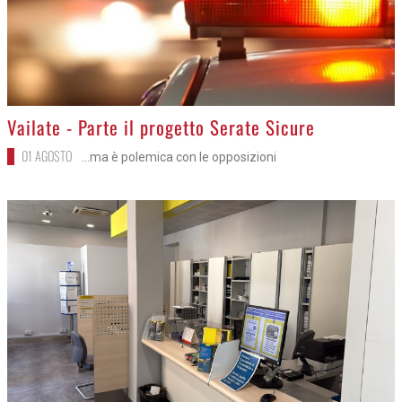
>
Vailate - Parte il progetto Serate Sicure
01 AGOSTO
...ma è polemica con le opposizioni