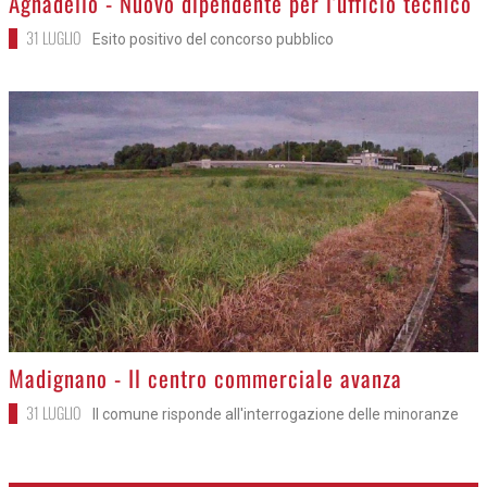
Agnadello - Nuovo dipendente per l'ufficio tecnico
31 LUGLIO
Esito positivo del concorso pubblico
>
Madignano - Il centro commerciale avanza
31 LUGLIO
Il comune risponde all'interrogazione delle minoranze