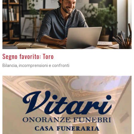
>
Segno favorito: Toro
Bilancia, incomprensioni e confronti