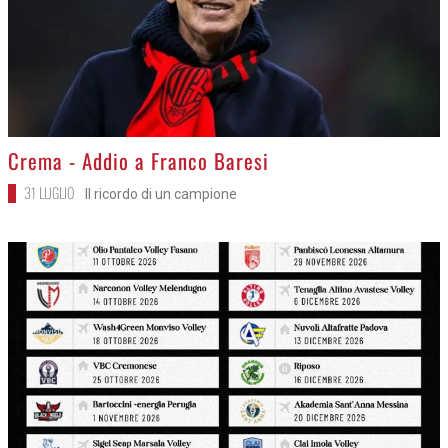
>
Crema - Addio a Franco Baresi
31 LUGLIO
Il ricordo di un campione