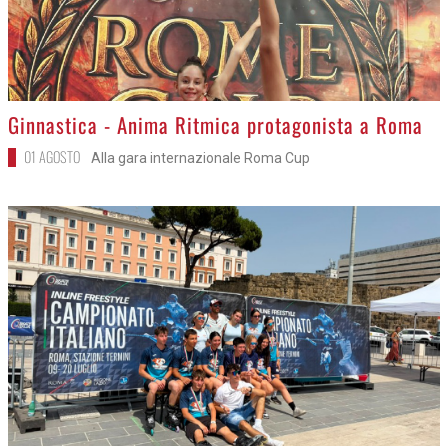
>
Ginnastica - Anima Ritmica protagonista a Roma
01 AGOSTO
Alla gara internazionale Roma Cup