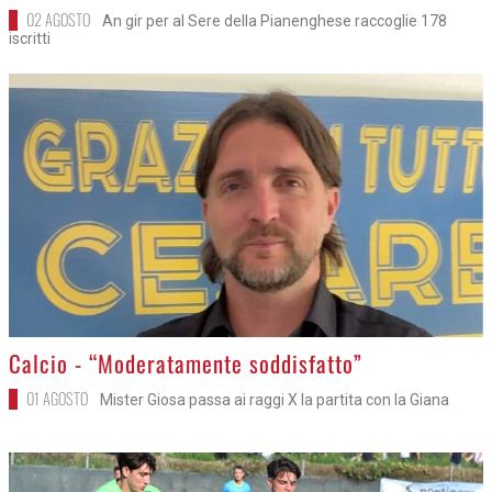
02 AGOSTO
An gir per al Sere della Pianenghese raccoglie 178
iscritti
>
Calcio - “Moderatamente soddisfatto”
01 AGOSTO
Mister Giosa passa ai raggi X la partita con la Giana