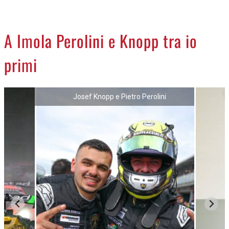
CREMASCO
OROSCOPO
A Imola Perolini e Knopp tra io
LA PIAZZA
primi
ANIMALI
NECROLOGI
Josef Knopp e Pietro Perolini
ACCEDI