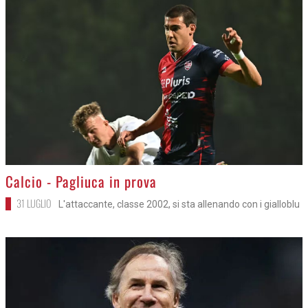
>
Calcio - Pagliuca in prova
31 LUGLIO
L'attaccante, classe 2002, si sta allenando con i gialloblu