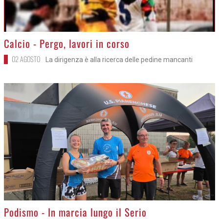
>
Calcio - Pergo, lavori in corso
02 AGOSTO
La dirigenza è alla ricerca delle pedine mancanti
>
Podismo - In marcia lungo il Serio