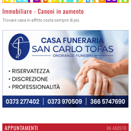
>
Immobiliare - Canoni in aumento
Trovare casa in affitto costa sempre di più
APPUNTAMENTI
06 AGOSTO