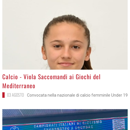
>
Calcio - Viola Saccomandi ai Giochi del
Mediterraneo
03 AGOSTO
Convocata nella nazionale di calcio femminile Under 19