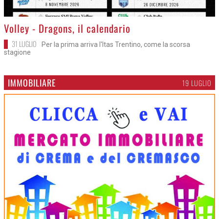
>
Volley - Dragons, il calendario
31 LUGLIO
Per la prima arriva l'Itas Trentino, come la scorsa
stagione
IMMOBILIARE
19 LUGLIO