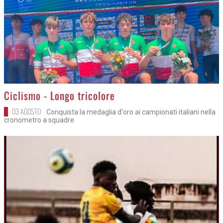
>
Ciclismo - Longo tricolore
03 AGOSTO
Conquista la medaglia d'oro ai campionati italiani nella
cronometro a squadre