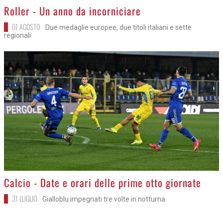
>
Roller - Un anno da incorniciare
01 AGOSTO
Due medaglie europee, due titoli italiani e sette
regionali
>
Calcio - Date e orari delle prime otto giornate
31 LUGLIO
Gialloblu impegnati tre volte in notturna