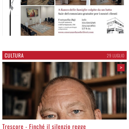
CULTURA
29 LUGLIO
>
Trescore - Finché il silenzio regge