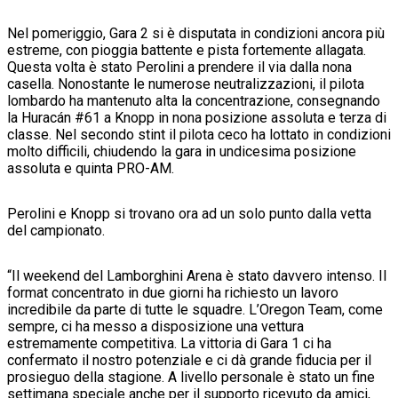
Nel pomeriggio, Gara 2 si è disputata in condizioni ancora più
estreme, con pioggia battente e pista fortemente allagata.
Questa volta è stato Perolini a prendere il via dalla nona
casella. Nonostante le numerose neutralizzazioni, il pilota
lombardo ha mantenuto alta la concentrazione, consegnando
la Huracán #61 a Knopp in nona posizione assoluta e terza di
classe. Nel secondo stint il pilota ceco ha lottato in condizioni
molto difficili, chiudendo la gara in undicesima posizione
assoluta e quinta PRO-AM.
Perolini e Knopp si trovano ora ad un solo punto dalla vetta
del campionato.
“Il weekend del Lamborghini Arena è stato davvero intenso. Il
format concentrato in due giorni ha richiesto un lavoro
incredibile da parte di tutte le squadre. L’Oregon Team, come
sempre, ci ha messo a disposizione una vettura
estremamente competitiva. La vittoria di Gara 1 ci ha
confermato il nostro potenziale e ci dà grande fiducia per il
prosieguo della stagione. A livello personale è stato un fine
settimana speciale anche per il supporto ricevuto da amici,