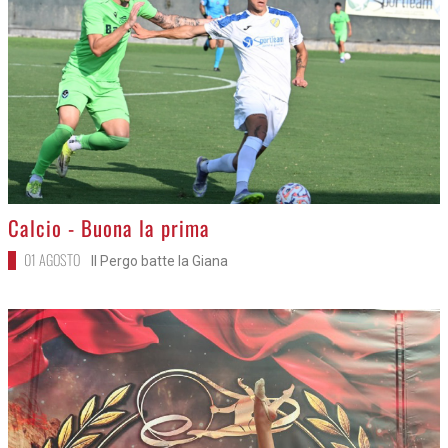
>
Calcio - Buona la prima
01 AGOSTO
Il Pergo batte la Giana