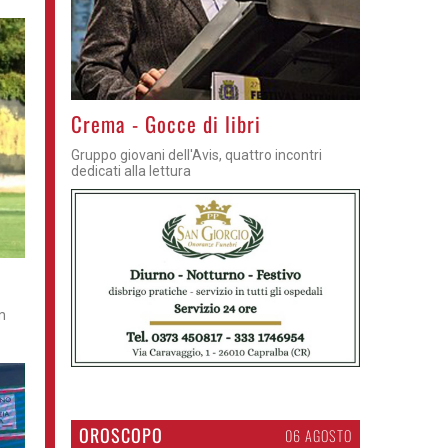
Crema - Gocce di libri
Gruppo giovani dell'Avis, quattro incontri
dedicati alla lettura
m
OROSCOPO
06 AGOSTO