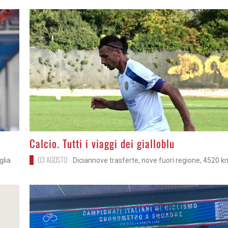
>
Calcio. Tutti i viaggi dei gialloblu
03 AGOSTO
glia
Diciannove trasferte, nove fuori regione, 4520 k