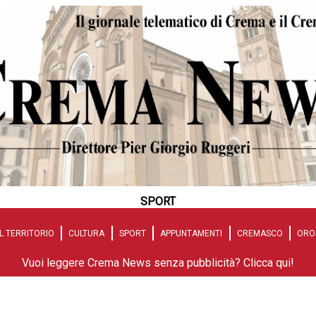
SPORT
L TERRITORIO
CULTURA
SPORT
APPUNTAMENTI
CREMASCO
ORO
Vuoi leggere Crema News senza pubblicità? Clicca qui!