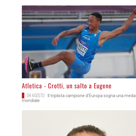
>
Atletica - Crotti, un salto a Eugene
04 AGOSTO
Il triplista campione d'Europa sogna una meda
mondiale