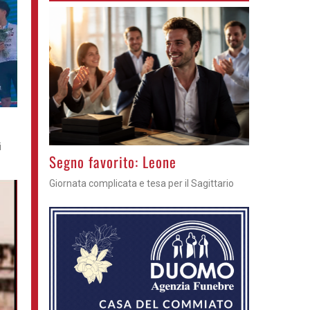
i
>
Segno favorito: Leone
Giornata complicata e tesa per il Sagittario