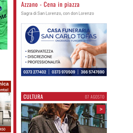
Gli appuntamenti fino a sabato
Cosa fare questi giorni nel Cremasco
CULTURA
07 AGOSTO
>