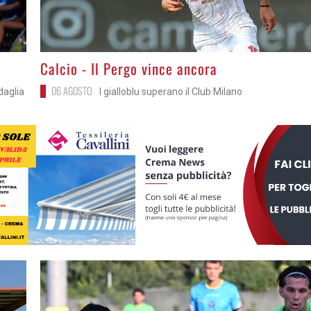
>
Calcio - Il Pergo vince ancora
06 AGOSTO
daglia
I gialloblu superano il Club Milano