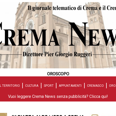
OROSCOPO
L TERRITORIO
CULTURA
SPORT
APPUNTAMENTI
CREMASCO
ORO
Vuoi leggere Crema News senza pubblicità? Clicca qui!