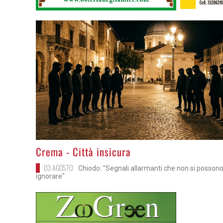
>
Crema - Città insicura
03 AGOSTO
Chiodo: "Segnali allarmanti che non si possono
ignorare"