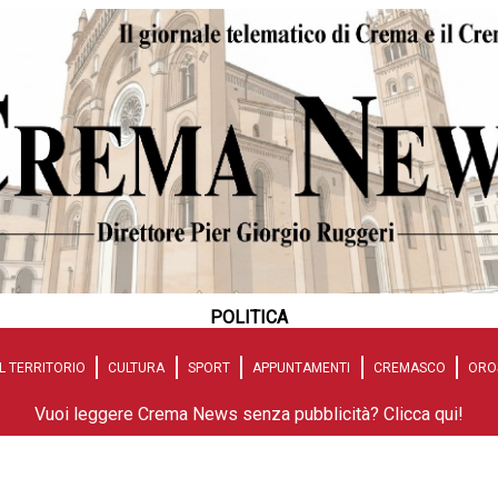
POLITICA
L TERRITORIO
CULTURA
SPORT
APPUNTAMENTI
CREMASCO
ORO
Vuoi leggere Crema News senza pubblicità? Clicca qui!