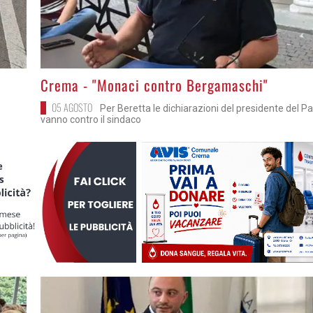
>
Crema - "Monaci contro Bergamaschi"
05 AGOSTO
Per Beretta le dichiarazioni del presidente del P
vanno contro il sindaco