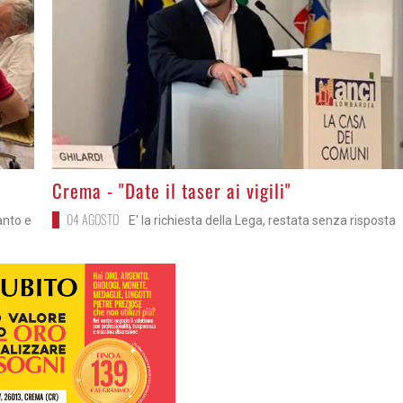
>
Crema - "Date il taser ai vigili"
04 AGOSTO
anto e
E' la richiesta della Lega, restata senza risposta