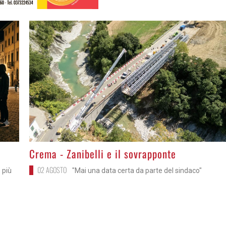
>
Crema - Zanibelli e il sovrapponte
02 AGOSTO
 più
"Mai una data certa da parte del sindaco"