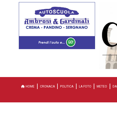
HOME
CRONACA
POLITICA
LA FOTO
METEO
DA