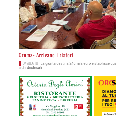
>
Crema- Arrivano i ristori
04 AGOSTO
La giunta destina 240mila euro e stabilisce qu
a chi destinarli