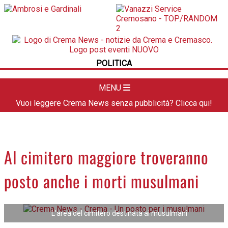
POLITICA
LA FOTO
METEO
POLITICA
DAL TERRITORIO
CULTURA
MENU
SPORT
Vuoi leggere Crema News senza pubblicità? Clicca qui!
APPUNTAMENTI
CREMASCO
OROSCOPO
Al cimitero maggiore troveranno
LA PIAZZA
posto anche i morti musulmani
ANIMALI
NECROLOGI
L'area del cimitero destinata ai musulmani
ACCEDI