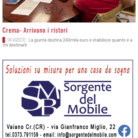
>
Crema- Arrivano i ristori
04 AGOSTO
La giunta destina 240mila euro e stabilisce quanto e a
chi destinarli