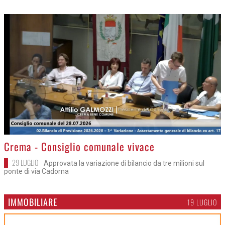
>
Crema - Consiglio comunale vivace
29 LUGLIO
Approvata la variazione di bilancio da tre milioni sul
ponte di via Cadorna
IMMOBILIARE
19 LUGLIO