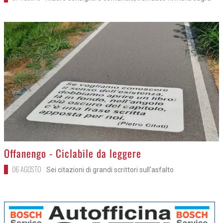
>
Offanengo - Ciclabile da leggere
06 AGOSTO
Sei citazioni di grandi scrittori sull'asfalto