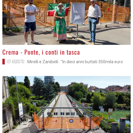
>
Crema - Ponte, i conti in tasca
07 AGOSTO
Mirelli e Zanibelli : "In dieci anni buttati 350mila euro