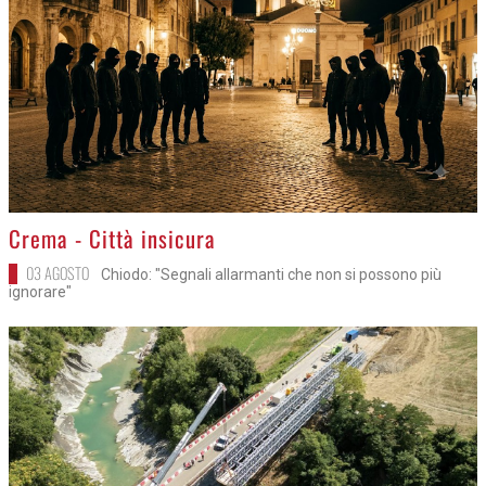
>
Crema - Città insicura
03 AGOSTO
Chiodo: "Segnali allarmanti che non si possono più
ignorare"