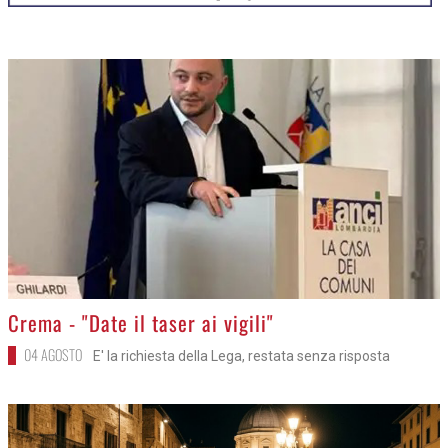
>
Crema - "Date il taser ai vigili"
04 AGOSTO
E' la richiesta della Lega, restata senza risposta