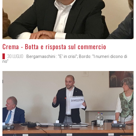
>
Crema - Botta e risposta sul commercio
30 LUGLIO
Bergamaschini : "E' in crisi"; Bordo: "I numeri dicono di
no"