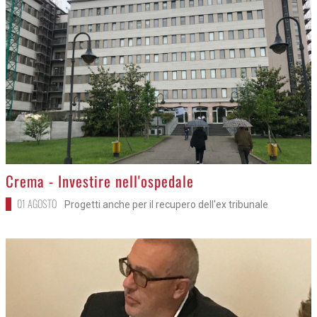
>
Crema - Investire nell'ospedale
01 AGOSTO
Progetti anche per il recupero dell'ex tribunale