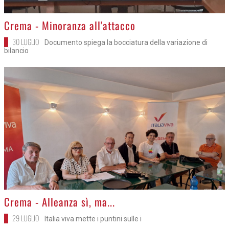
>
Crema - Minoranza all'attacco
30 LUGLIO
Documento spiega la bocciatura della variazione di
bilancio
>
Crema - Alleanza sì, ma...
29 LUGLIO
Italia viva mette i puntini sulle i