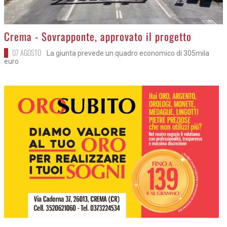
>
Crema - Sovrapponte, approvato il progetto
07 AGOSTO
La giunta prevede un quadro economico di 305mila
euro