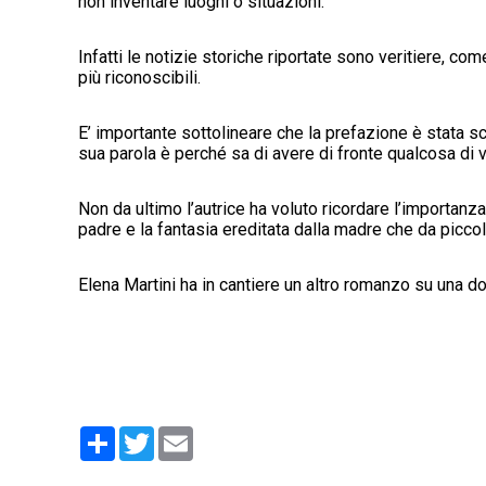
non inventare luoghi o situazioni.
Infatti le notizie storiche riportate sono veritiere, 
più riconoscibili.
E’ importante sottolineare che la prefazione è stata sc
sua parola è perché sa di avere di fronte qualcosa di v
Non da ultimo l’autrice ha voluto ricordare l’importanza 
padre e la fantasia ereditata dalla madre che da piccola
Elena Martini ha in cantiere un altro romanzo su una don
Condividi
Twitter
Email