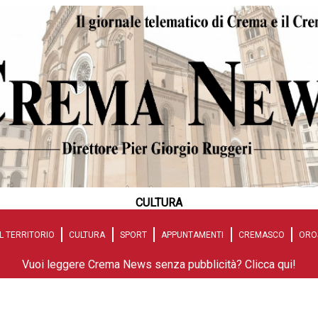
CULTURA
L TERRITORIO
CULTURA
SPORT
APPUNTAMENTI
CREMASCO
ORO
Vuoi leggere Crema News senza pubblicità? Clicca qui!