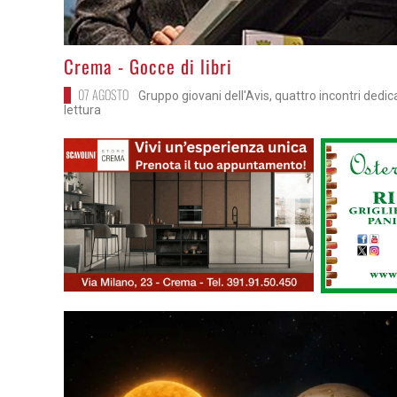
>
Crema - Gocce di libri
07 AGOSTO
Gruppo giovani dell'Avis, quattro incontri dedica
lettura