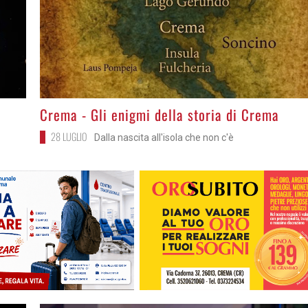
>
Crema - Gli enigmi della storia di Crema
28 LUGLIO
Dalla nascita all'isola che non c'è