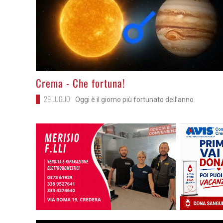
>
Crema - Che fortuna!
29 LUGLIO
Oggi è il giorno più fortunato dell’anno