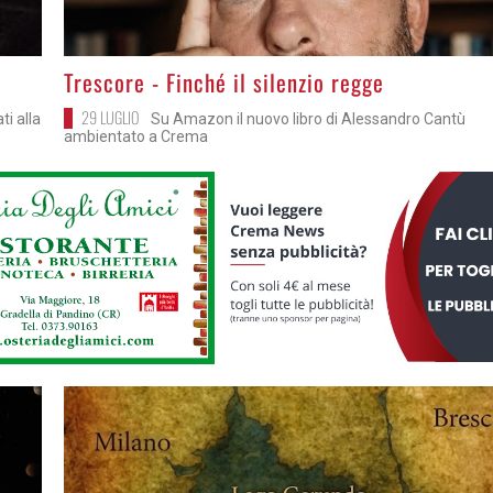
>
Trescore - Finché il silenzio regge
29 LUGLIO
ti alla
Su Amazon il nuovo libro di Alessandro Cantù
ambientato a Crema