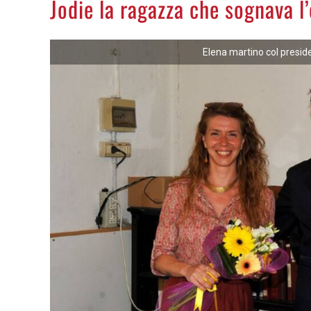
Jodie la ragazza che sognava l’o
Elena martino col presi