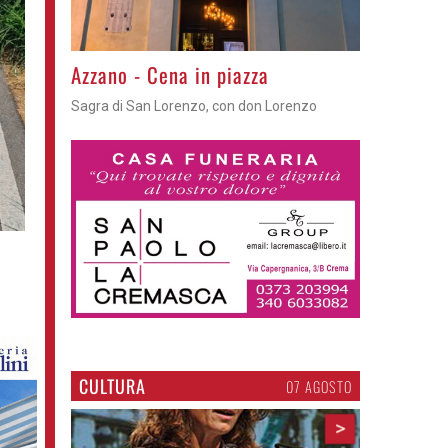
Gli appuntamenti fino a sabato
Cosa fare questi giorni nel Cremasco
CULTURA
07 AGOSTO
>