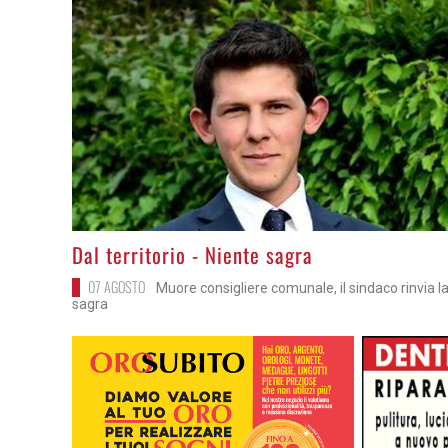
>
Dal territorio - Niente sagra
07 AGOSTO
Muore consigliere comunale, il sindaco rinvia l
sagra