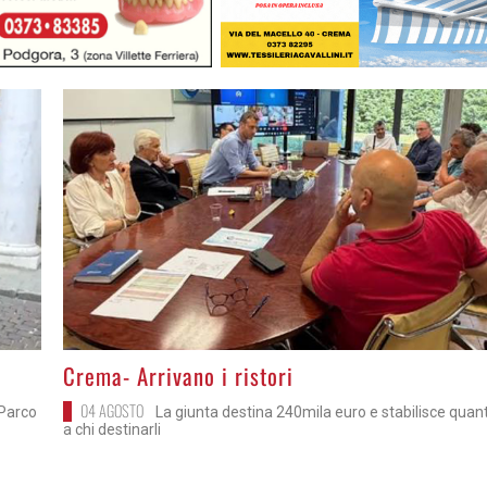
>
Crema- Arrivano i ristori
04 AGOSTO
 Parco
La giunta destina 240mila euro e stabilisce quan
a chi destinarli