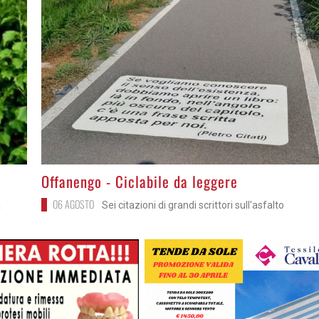
>
Offanengo - Ciclabile da leggere
06 AGOSTO
a
Sei citazioni di grandi scrittori sull'asfalto