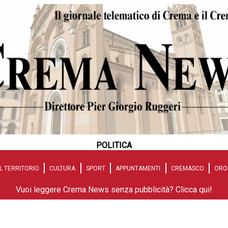
POLITICA
L TERRITORIO
CULTURA
SPORT
APPUNTAMENTI
CREMASCO
ORO
Vuoi leggere Crema News senza pubblicità? Clicca qui!