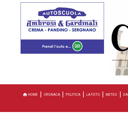
HOME
CRONACA
POLITICA
LA FOTO
METEO
DA