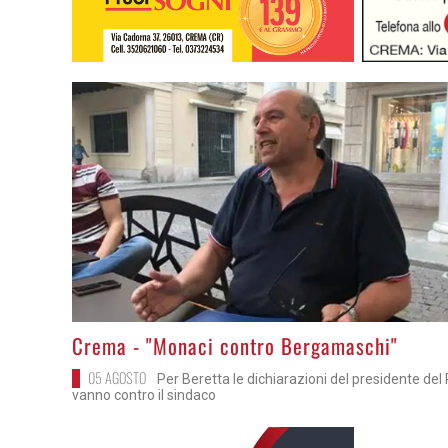
>
Crema - "Monaci contro Bergamaschi"
05 AGOSTO
Per Beretta le dichiarazioni del presidente del
vanno contro il sindaco