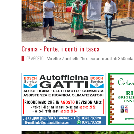
>
Crema - Ponte, i conti in tasca
07 AGOSTO
Mirelli e Zanibelli : "In dieci anni buttati 350mil