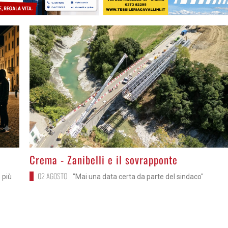
>
Crema - Zanibelli e il sovrapponte
02 AGOSTO
 più
"Mai una data certa da parte del sindaco"