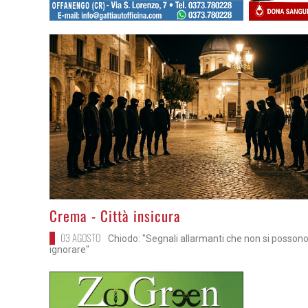
>
Crema - Città insicura
03 AGOSTO
Chiodo: "Segnali allarmanti che non si possono
ignorare"