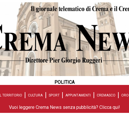
POLITICA
L TERRITORIO
CULTURA
SPORT
APPUNTAMENTI
CREMASCO
ORO
Vuoi leggere Crema News senza pubblicità? Clicca qui!