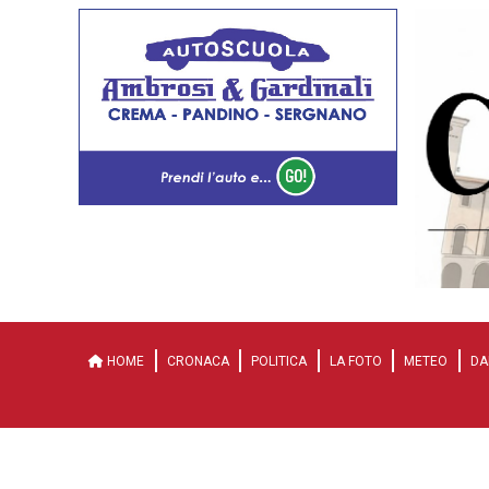
HOME
CRONACA
POLITICA
LA FOTO
METEO
DA