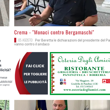
>
Crema - "Monaci contro Bergamaschi"
05 AGOSTO
Per Beretta le dichiarazioni del presidente del P
vanno contro il sindaco