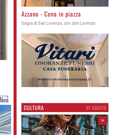
Gli appuntamenti fino a sabato
Cosa fare questi giorni nel Cremasco
CULTURA
07 AGOSTO
>