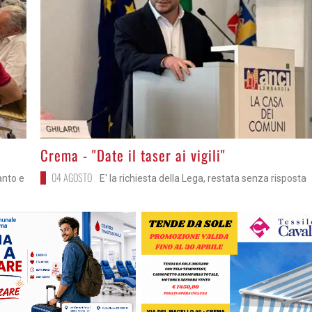
>
Crema - "Date il taser ai vigili"
04 AGOSTO
anto e
E' la richiesta della Lega, restata senza risposta