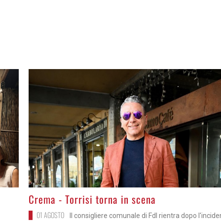
>
Crema - Torrisi torna in scena
01 AGOSTO
Il consigliere comunale di FdI rientra dopo l'incid