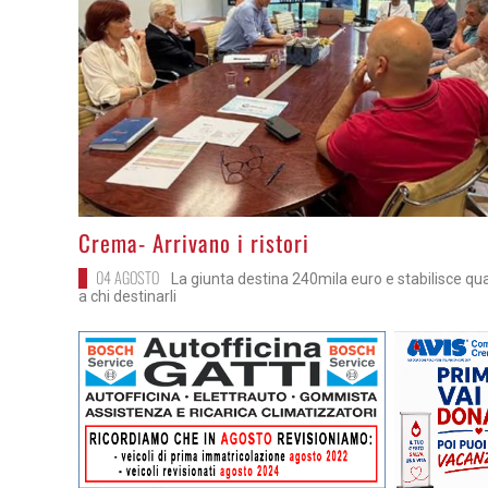
>
Crema- Arrivano i ristori
04 AGOSTO
La giunta destina 240mila euro e stabilisce qu
a chi destinarli