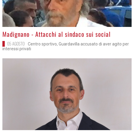
>
Madignano - Attacchi al sindaco sui social
05 AGOSTO
Centro sportivo, Guardavilla accusato di aver agito per
interessi privati