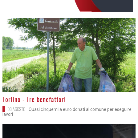
>
Torlino - Tre benefattori
08 AGOSTO
Quasi cinquemila euro donati al comune per eseguire
lavori