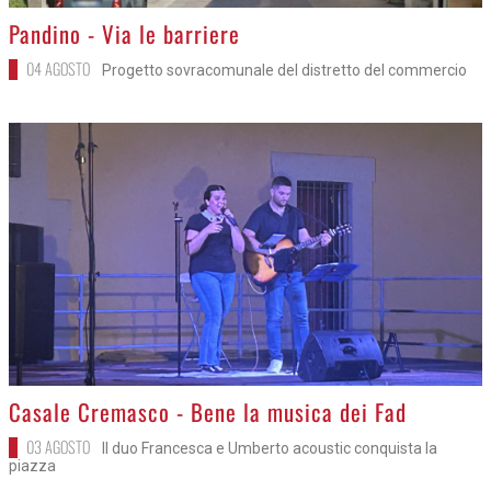
>
Pandino - Via le barriere
04 AGOSTO
Progetto sovracomunale del distretto del commercio
>
Casale Cremasco - Bene la musica dei Fad
03 AGOSTO
Il duo Francesca e Umberto acoustic conquista la
piazza