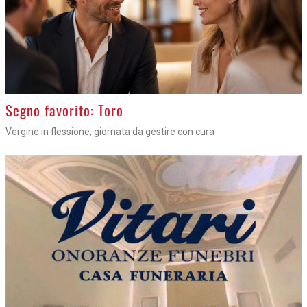
>
Segno favorito: Toro
Vergine in flessione, giornata da gestire con cura