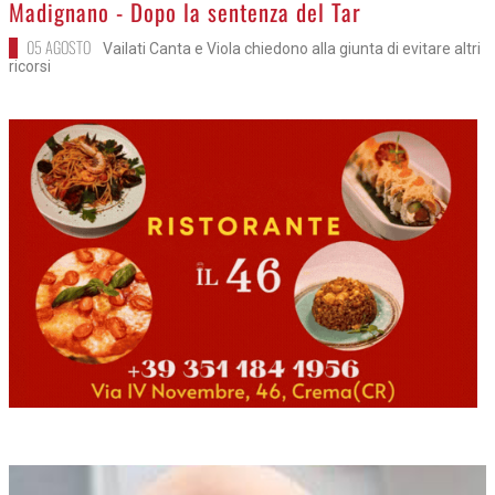
>
Madignano - Dopo la sentenza del Tar
05 AGOSTO
Vailati Canta e Viola chiedono alla giunta di evitare altri
ricorsi