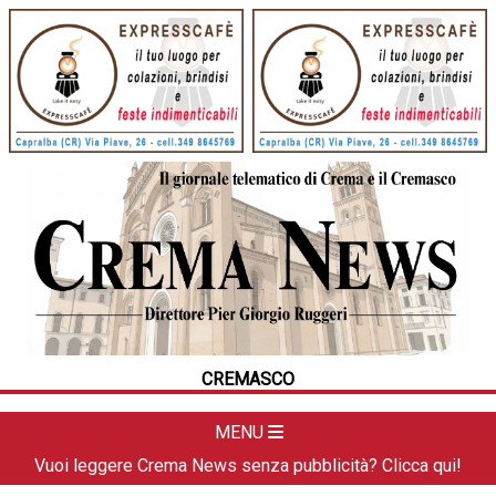
HOME
CRONACA
POLITICA
LA FOTO
METEO
CREMASCO
DAL TERRITORIO
CULTURA
MENU
SPORT
Vuoi leggere Crema News senza pubblicità? Clicca qui!
APPUNTAMENTI