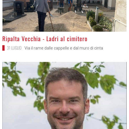
>
Ripalta Vecchia - Ladri al cimitero
31 LUGLIO
Via il rame dalle cappelle e dal muro di cinta