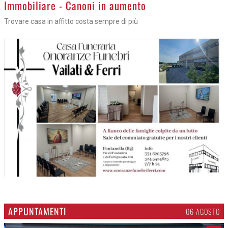
>
Immobiliare - Canoni in aumento
Trovare casa in affitto costa sempre di più
APPUNTAMENTI
06 AGOSTO