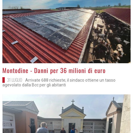
>
Montodine - Danni per 36 milioni di euro
31 LUGLIO
Arrivate 688 richieste; il sindaco ottiene un tasso
agevolato dalla Bcc per gli abitanti