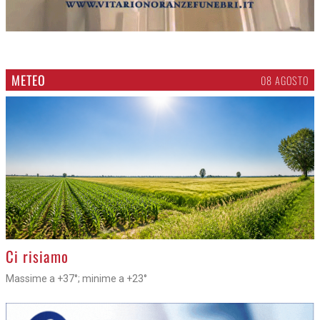
METEO
08 AGOSTO
>
Ci risiamo
Massime a +37°; minime a +23°