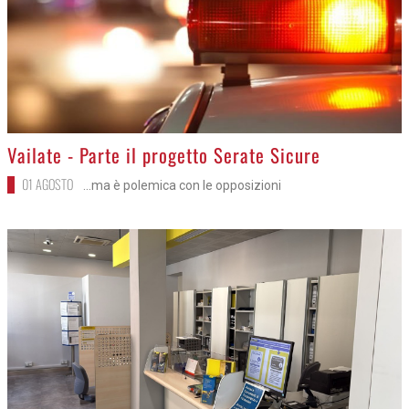
>
Vailate - Parte il progetto Serate Sicure
01 AGOSTO
...ma è polemica con le opposizioni