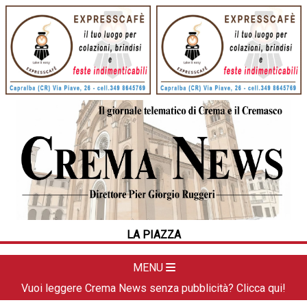
HOME
CRONACA
POLITICA
LA FOTO
METEO
LA PIAZZA
DAL TERRITORIO
CULTURA
MENU
SPORT
Vuoi leggere Crema News senza pubblicità? Clicca qui!
APPUNTAMENTI