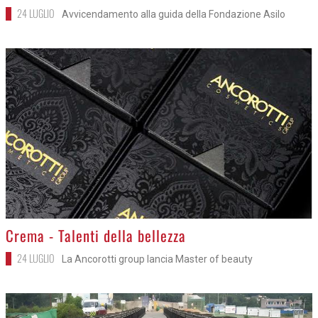
24 LUGLIO
Avvicendamento alla guida della Fondazione Asilo
>
Crema - Talenti della bellezza
24 LUGLIO
La Ancorotti group lancia Master of beauty