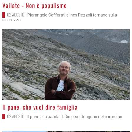
>
Vailate - Non è populismo
02 AGOSTO
Pierangelo Cofferati e Ines Pezzoli tornano sulla
sicurezza
>
Il pane, che vuol dire famiglia
02 AGOSTO
Il pane e la parola di Dio ci sostengono nel cammino