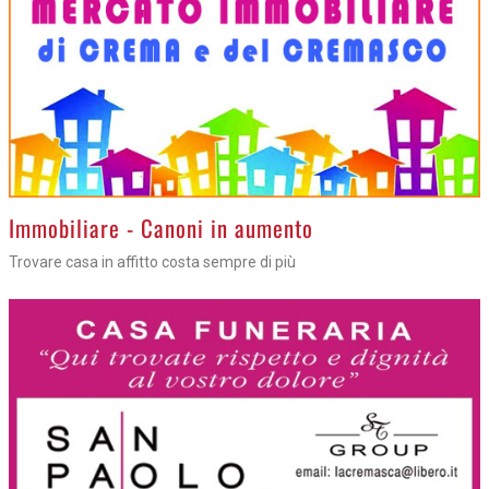
>
Immobiliare - Canoni in aumento
Trovare casa in affitto costa sempre di più