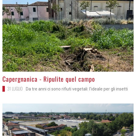
>
Capergnanica - Ripulite quel campo
31 LUGLIO
Da tre anni ci sono rifiuti vegetali: l'ideale per gli insetti