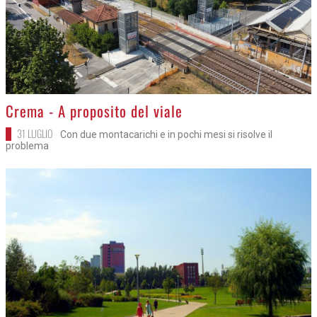
>
Crema - A proposito del viale
31 LUGLIO
Con due montacarichi e in pochi mesi si risolve il
problema