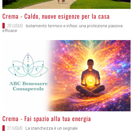
>
Crema - Caldo, nuove esigenze per la casa
28 LUGLIO
Isolamento termico e infissi: una protezione passiva
efficace
>
Crema - Fai spazio alla tua energia
27 LUGLIO
La stanchezza è un segnale