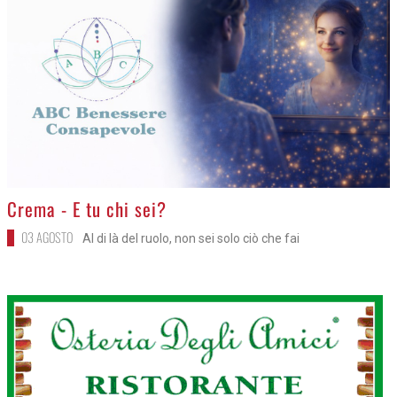
>
Crema - E tu chi sei?
03 AGOSTO
Al di là del ruolo, non sei solo ciò che fai