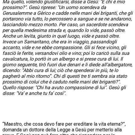
Ma quello, volendo giustificarsi, disse a Gesù: "E chi è mio
prossimo?". Gesù riprese: "Un uomo scendeva da
Gerusalemme a Gèrico e cadde nelle mani dei briganti, che gli
portarono via tutto, lo percossero a sangue e se ne andarono,
lasciandolo mezzo morto. Per caso, un sacerdote scendeva
per quella medesima strada e, quando lo vide, passò oltre.
Anche un levìta, giunto in quel luogo, vide e passò oltre.
Invece un Samaritano, che era in viaggio, passandogli
accanto, vide e ne ebbe compassione. Gli si fece vicino, gli
fasciò le ferite, versandovi olio e vino; poi lo caricò sulla sua
cavalcatura, lo portò in un albergo e si prese cura di lui. Il
giorno seguente, tirò fuori due denari e li diede all’albergatore,
dicendo: “Abbi cura di lui; ciò che spenderai in più, te lo
pagherò al mio ritorno”. Chi di questi tre ti sembra sia stato
prossimo di colui che è caduto nelle mani dei briganti?".
Quello rispose: "Chi ha avuto compassione di lui". Gesù gli
disse: "Va’ e anche tu fa’ così".
“Maestro, che cosa devo fare per ereditare la vita eterna?”,
domanda un dottore della Legge a Gesù per metterlo alla