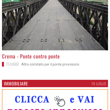
>
Crema - Ponte contro ponte
23 LUGLIO
Altro comitato per il ponte provvisorio
IMMOBILIARE
19 LUGLIO