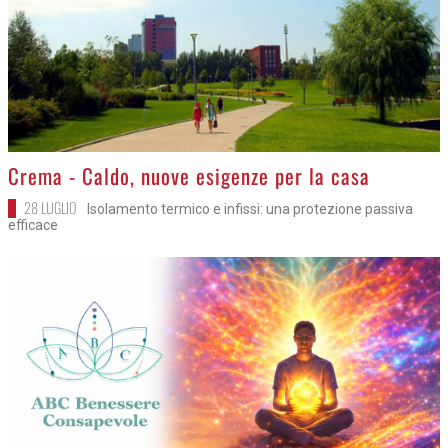
>
Crema - Caldo, nuove esigenze per la casa
28 LUGLIO
Isolamento termico e infissi: una protezione passiva
efficace