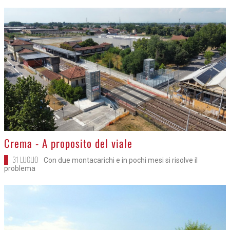
>
Crema - A proposito del viale
31 LUGLIO
Con due montacarichi e in pochi mesi si risolve il
problema