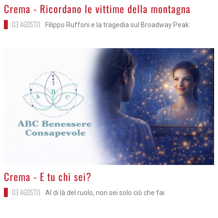
>
Crema - Ricordano le vittime della montagna
03 AGOSTO
Filippo Ruffoni e la tragedia sul Broadway Peak:
>
Crema - E tu chi sei?
03 AGOSTO
Al di là del ruolo, non sei solo ciò che fai