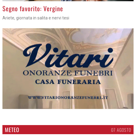
>
Segno favorito: Vergine
Ariete, giornata in salita e nervi tesi
METEO
07 AGOSTO