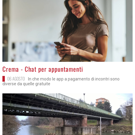
>
Crema - Chat per appuntamenti
06 AGOSTO
In che modo le app a pagamento di incontri sono
diverse da quelle gratuite