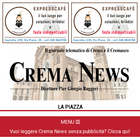
HOME
CRONACA
POLITICA
LA FOTO
METEO
LA PIAZZA
DAL TERRITORIO
CULTURA
MENU
SPORT
Vuoi leggere Crema News senza pubblicità? Clicca qui!
APPUNTAMENTI