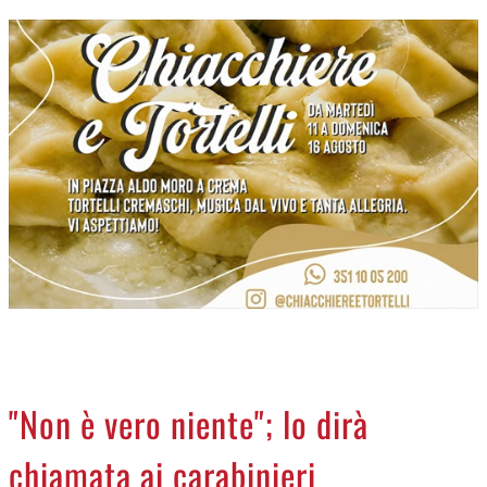
CREMASCO
OROSCOPO
LA PIAZZA
ANIMALI
NECROLOGI
ACCEDI
"Non è vero niente"; lo dirà
chiamata ai carabinieri