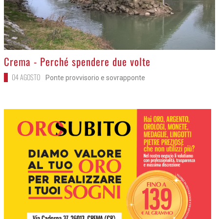
>
Crema - Perché spendere due volte
04 AGOSTO
Ponte provvisorio e sovrapponte