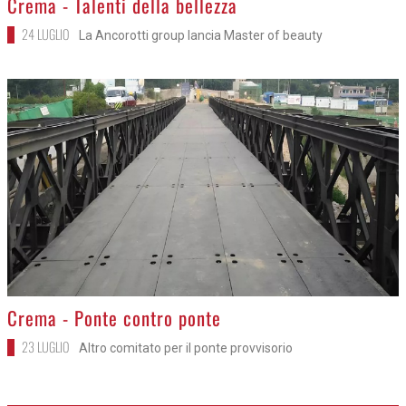
Crema - Talenti della bellezza
24 LUGLIO
La Ancorotti group lancia Master of beauty
>
Crema - Ponte contro ponte
23 LUGLIO
Altro comitato per il ponte provvisorio