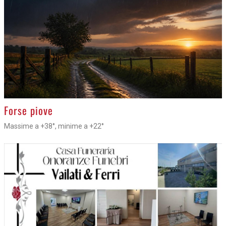
>
Forse piove
Massime a +38°, minime a +22°