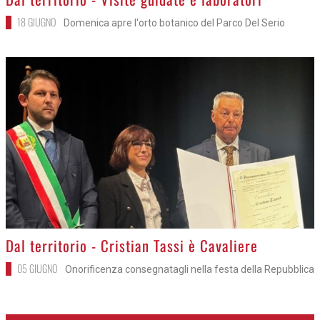
18 GIUGNO
Domenica apre l'orto botanico del Parco Del Serio
>
Dal territorio - Cristian Tassi è Cavaliere
05 GIUGNO
Onorificenza consegnatagli nella festa della Repubblica