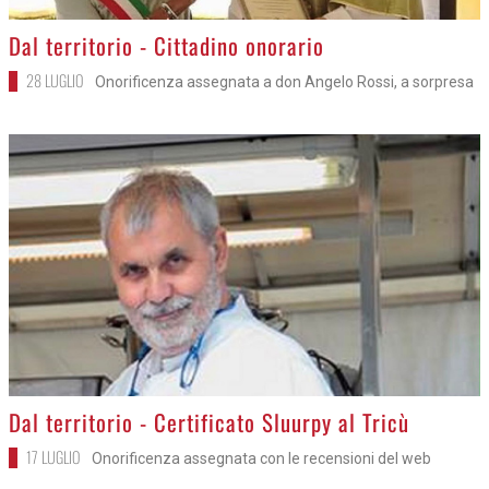
>
Dal territorio - Cittadino onorario
28 LUGLIO
Onorificenza assegnata a don Angelo Rossi, a sorpresa
>
Dal territorio - Certificato Sluurpy al Tricù
17 LUGLIO
Onorificenza assegnata con le recensioni del web