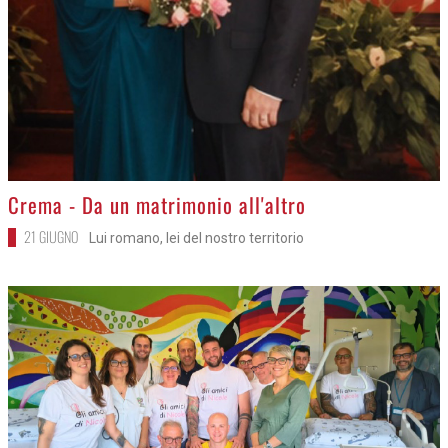
>
Crema - Da un matrimonio all'altro
21 GIUGNO
Lui romano, lei del nostro territorio