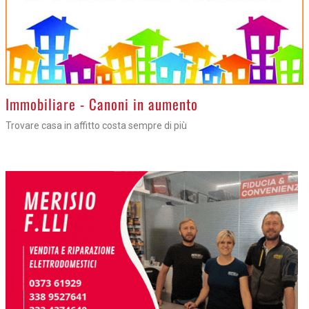
>
Immobiliare - Canoni in aumento
Trovare casa in affitto costa sempre di più