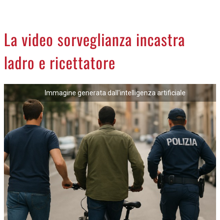
CREMASCO
OROSCOPO
La video sorveglianza incastra
LA PIAZZA
ladro e ricettatore
ANIMALI
NECROLOGI
Immagine generata dall'intelligenza artificiale
ACCEDI