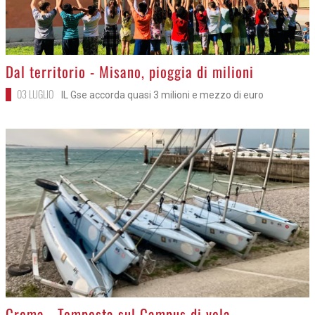
>
Dal territorio - Misano, pioggia di milioni
03 LUGLIO
IL Gse accorda quasi 3 milioni e mezzo di euro
>
Crema - Tempesta sul Campus di vela