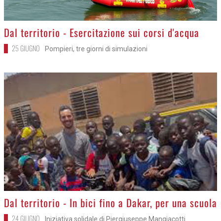
>
Dal territorio - Esercitazione sui corsi d'acqua
25 GIUGNO
Pompieri, tre giorni di simulazioni
>
Dal territorio - In bici fino a Dakar, per una scuola
24 GIUGNO
Iniziativa solidale di Piergiuseppe Mangiacotti