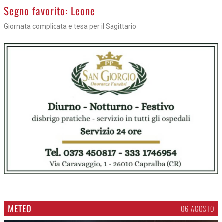
>
Segno favorito: Leone
Giornata complicata e tesa per il Sagittario
METEO
06 AGOSTO