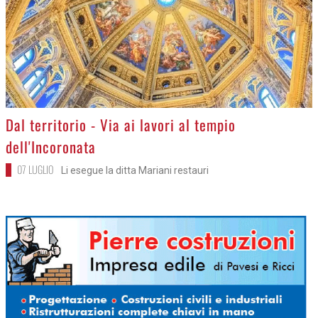
>
Dal territorio - Via ai lavori al tempio
dell'Incoronata
07 LUGLIO
Li esegue la ditta Mariani restauri