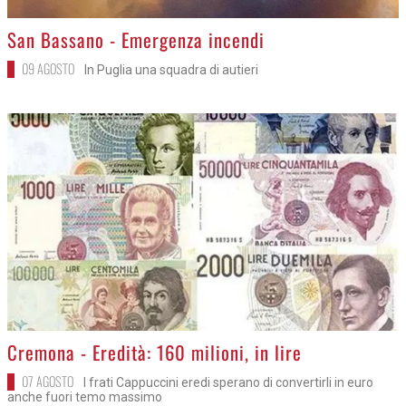
>
San Bassano - Emergenza incendi
09 AGOSTO
In Puglia una squadra di autieri
>
Cremona - Eredità: 160 milioni, in lire
07 AGOSTO
I frati Cappuccini eredi sperano di convertirli in euro
anche fuori temo massimo