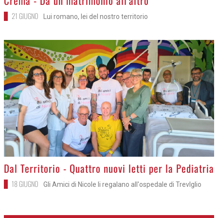
Crema - Da un matrimonio all'altro
21 GIUGNO
Lui romano, lei del nostro territorio
>
Dal Territorio - Quattro nuovi letti per la Pediatria
18 GIUGNO
Gli Amici di Nicole li regalano all'ospedale di Trevlglio