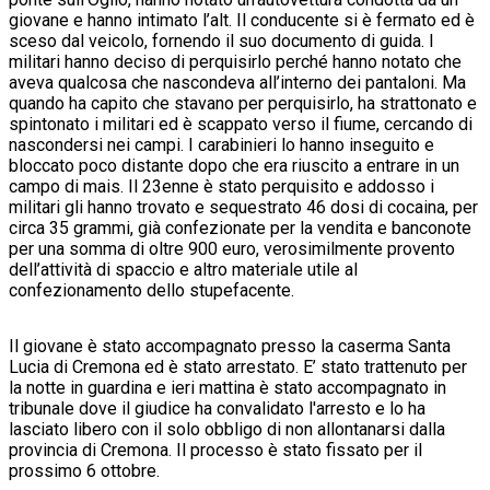
giovane e hanno intimato l’alt. Il conducente si è fermato ed è
sceso dal veicolo, fornendo il suo documento di guida. I
militari hanno deciso di perquisirlo perché hanno notato che
aveva qualcosa che nascondeva all’interno dei pantaloni. Ma
quando ha capito che stavano per perquisirlo, ha strattonato e
spintonato i militari ed è scappato verso il fiume, cercando di
nascondersi nei campi. I carabinieri lo hanno inseguito e
bloccato poco distante dopo che era riuscito a entrare in un
campo di mais. Il 23enne è stato perquisito e addosso i
militari gli hanno trovato e sequestrato 46 dosi di cocaina, per
circa 35 grammi, già confezionate per la vendita e banconote
per una somma di oltre 900 euro, verosimilmente provento
dell’attività di spaccio e altro materiale utile al
confezionamento dello stupefacente.
Il giovane è stato accompagnato presso la caserma Santa
Lucia di Cremona ed è stato arrestato. E’ stato trattenuto per
la notte in guardina e ieri mattina è stato accompagnato in
tribunale dove il giudice ha convalidato l'arresto e lo ha
lasciato libero con il solo obbligo di non allontanarsi dalla
provincia di Cremona. Il processo è stato fissato per il
prossimo 6 ottobre.