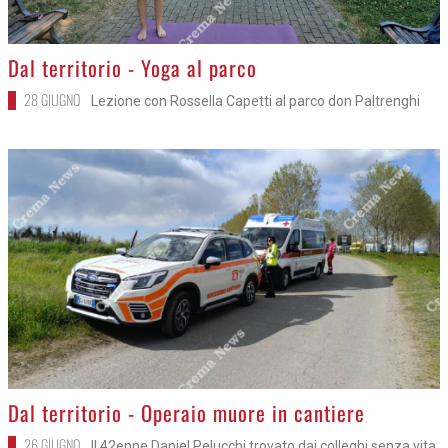
>
Dal territorio - Yoga al parco
28 GIUGNO
Lezione con Rossella Capetti al parco don Paltrenghi
>
Dal territorio - Operaio muore in cantiere
26 GIUGNO
Il 42enne Daniel Pelucchi trovato dai colleghi senza vita