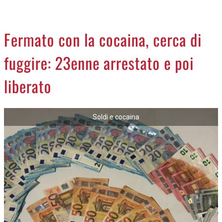
CREMASCO
OROSCOPO
Fermato con la cocaina, cerca di
LA PIAZZA
fuggire: 23enne arrestato e poi
ANIMALI
NECROLOGI
liberato
ACCEDI
Soldi e cocaina