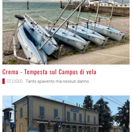
>
Crema - Tempesta sul Campus di vela
02 LUGLIO
Tanto spavento ma nessun danno