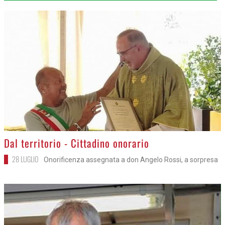
>
Dal territorio - Cittadino onorario
28 LUGLIO
Onorificenza assegnata a don Angelo Rossi, a sorpresa