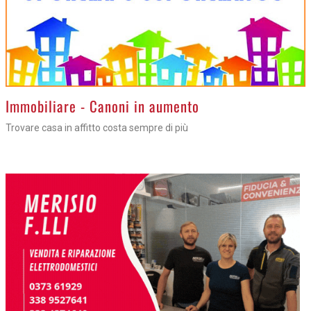
>
Immobiliare - Canoni in aumento
Trovare casa in affitto costa sempre di più