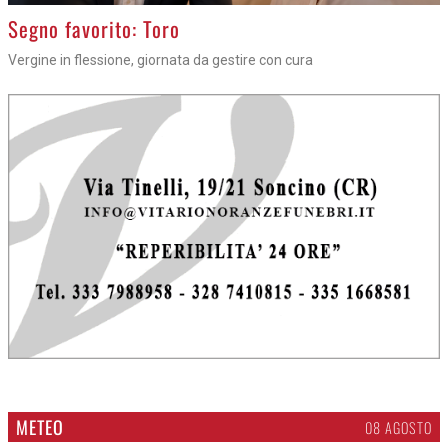
>
Segno favorito: Toro
Vergine in flessione, giornata da gestire con cura
METEO
08 AGOSTO