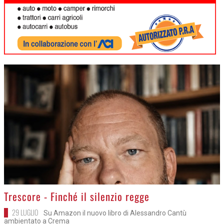
>
Trescore - Finché il silenzio regge
29 LUGLIO
Su Amazon il nuovo libro di Alessandro Cantù
ambientato a Crema