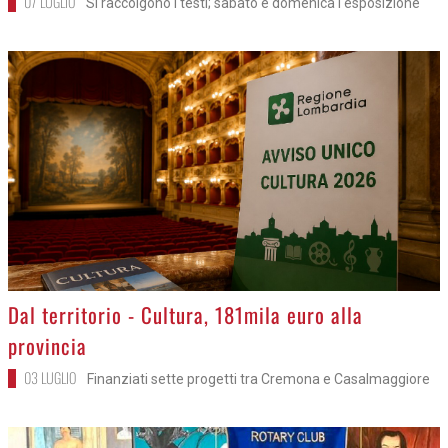
07 LUGLIO
Si raccolgono i testi; sabato e domenica l'esposizione
>
Dal territorio - Cultura, 181mila euro alla
provincia
03 LUGLIO
Finanziati sette progetti tra Cremona e Casalmaggiore