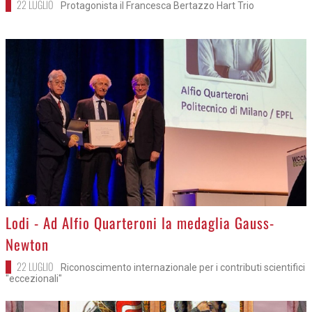
22 LUGLIO
Protagonista il Francesca Bertazzo Hart Trio
>
Lodi - Ad Alfio Quarteroni la medaglia Gauss-
Newton
22 LUGLIO
Riconoscimento internazionale per i contributi scientifici
"eccezionali"