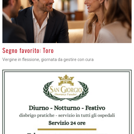
>
Segno favorito: Toro
Vergine in flessione, giornata da gestire con cura