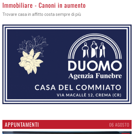
>
Immobiliare - Canoni in aumento
Trovare casa in affitto costa sempre di più
APPUNTAMENTI
06 AGOSTO