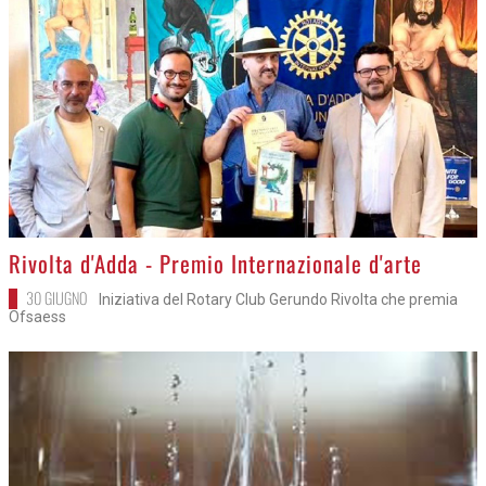
>
Rivolta d'Adda - Premio Internazionale d'arte
30 GIUGNO
Iniziativa del Rotary Club Gerundo Rivolta che premia
Ofsaess