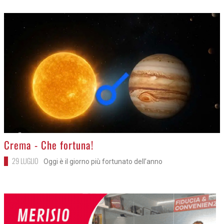
>
Crema - Che fortuna!
29 LUGLIO
Oggi è il giorno più fortunato dell’anno