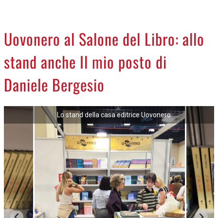
CREMASCO
OROSCOPO
Uovonero al Salone del Libro: allo
LA PIAZZA
stand anche Il mio posto di
ANIMALI
NECROLOGI
Daniele Bergesio
ACCEDI
Lo stand della casa editrice Uovonero