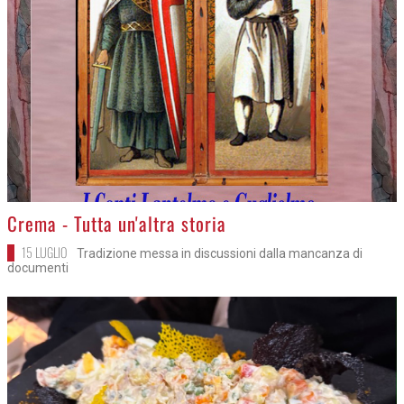
>
Crema - Tutta un'altra storia
15 LUGLIO
Tradizione messa in discussioni dalla mancanza di
documenti