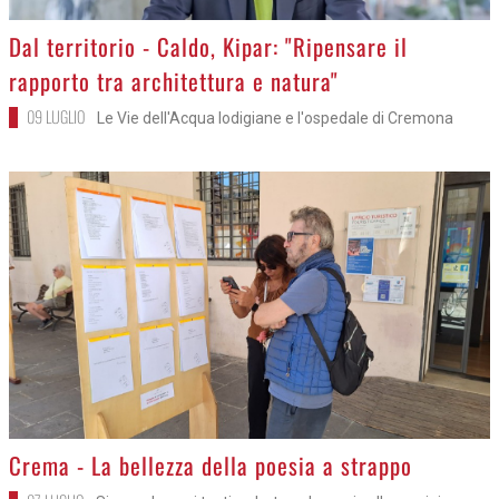
>
Dal territorio - Caldo, Kipar: "Ripensare il
rapporto tra architettura e natura"
09 LUGLIO
Le Vie dell'Acqua lodigiane e l'ospedale di Cremona
>
Crema - La bellezza della poesia a strappo