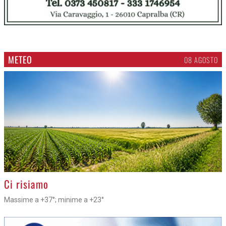
METEO
08 AGOSTO
>
Ci risiamo
Massime a +37°; minime a +23°