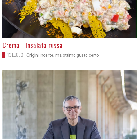
>
Crema - Insalata russa
13 LUGLIO
Origini incerte, ma ottimo gusto certo