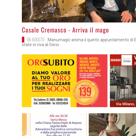
>
Casale Cremasco - Arriva il mago
06 AGOSTO
Manumagic anima il quinto appuntamento di E.
state in riva al Serio