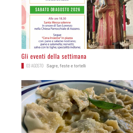
>
Gli eventi della settimana
03 AGOSTO
Sagre, feste e tortelli