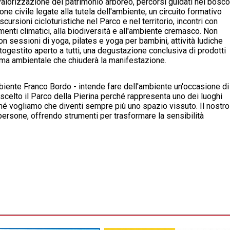
a valorizzazione del patrimonio arboreo, percorsi guidati nel bosco
one civile legate alla tutela dell'ambiente, un circuito formativo
cursioni cicloturistiche nel Parco e nel territorio, incontri con
amenti climatici, alla biodiversità e all'ambiente cremasco.
Non
 sessioni di yoga, pilates e yoga per bambini, attività ludiche
utogestito aperto a tutti, una degustazione conclusiva di prodotti
tema ambientale che chiuderà la manifestazione.
mbiente Franco Bordo - intende fare dell'ambiente un'occasione di
scelto il Parco della Pierina perché rappresenta uno dei luoghi
ché vogliamo che diventi sempre più uno spazio vissuto. Il nostro
persone, offrendo strumenti per trasformare la sensibilità