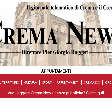
APPUNTAMENTI
L TERRITORIO
CULTURA
SPORT
APPUNTAMENTI
CREMASCO
ORO
Vuoi leggere Crema News senza pubblicità? Clicca qui!