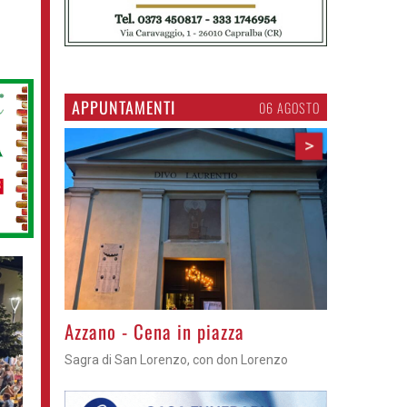
APPUNTAMENTI
06 AGOSTO
>
Gli appuntamenti fino a sabato
Cosa fare questi giorni nel Cremasco