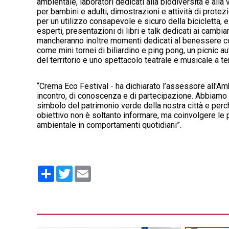
ambientale, laboratori dedicati alla biodiversità e all
per bambini e adulti, dimostrazioni e attività di protezi
per un utilizzo consapevole e sicuro della bicicletta, es
esperti, presentazioni di libri e talk dedicati ai cambi
mancheranno inoltre momenti dedicati al benessere con
come mini tornei di biliardino e ping pong, un picnic a
del territorio e uno spettacolo teatrale e musicale a 
“Crema Eco Festival - ha dichiarato l’assessore all'A
incontro, di conoscenza e di partecipazione. Abbiamo 
simbolo del patrimonio verde della nostra città e per
obiettivo non è soltanto informare, ma coinvolgere le 
ambientale in comportamenti quotidiani”.
Condividi
Twitter
Email