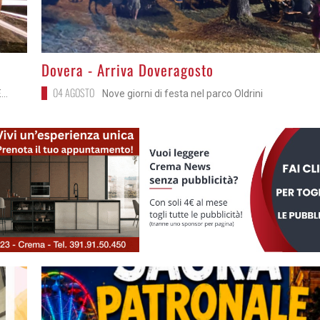
>
Dovera - Arriva Doveragosto
04 AGOSTO
..
Nove giorni di festa nel parco Oldrini