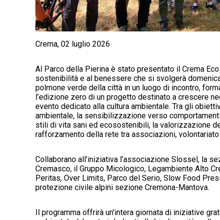
Crema, 02 luglio 2026
Al Parco della Pierina è stato presentato il Crema Eco
sostenibilità e al benessere che si svolgerà domenica
polmone verde della città in un luogo di incontro, for
l’edizione zero di un progetto destinato a crescere ne
evento dedicato alla cultura ambientale.
Tra gli obiett
ambientale, la sensibilizzazione verso comportamenti
stili di vita sani ed ecosostenibili, la valorizzazione 
rafforzamento della rete tra associazioni, volontariato 
Collaborano all’iniziativa l’associazione Slossel, la s
Cremasco, il Gruppo Micologico, Legambiente Alto Cre
Peritas, Over Limits, Parco del Serio, Slow Food Pre
protezione civile alpini sezione Cremona-Mantova.
Il programma offrirà un'intera giornata di iniziative gra