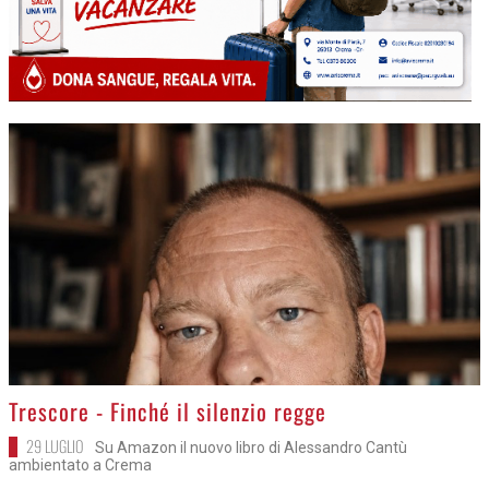
>
Trescore - Finché il silenzio regge
29 LUGLIO
Su Amazon il nuovo libro di Alessandro Cantù
ambientato a Crema