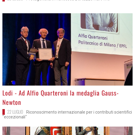
>
Lodi - Ad Alfio Quarteroni la medaglia Gauss-
Newton
22 LUGLIO
Riconoscimento internazionale per i contributi scientifici
"eccezionali"