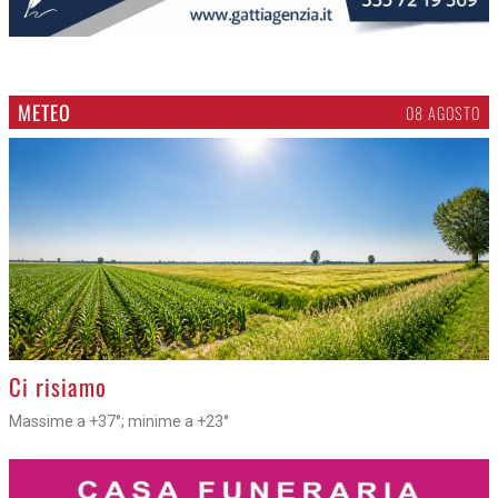
METEO
08 AGOSTO
>
Ci risiamo
Massime a +37°; minime a +23°