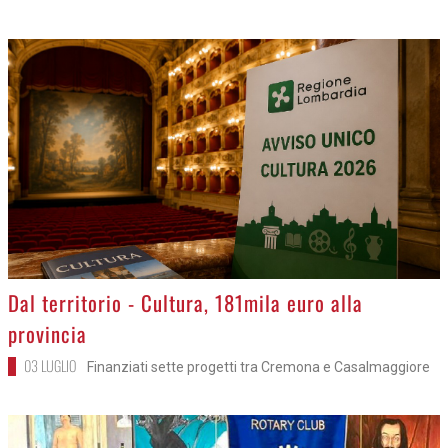
>
Dal territorio - Cultura, 181mila euro alla
provincia
03 LUGLIO
Finanziati sette progetti tra Cremona e Casalmaggiore