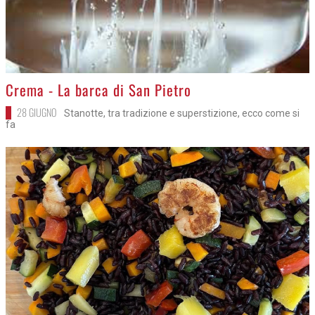
>
Crema - La barca di San Pietro
28 GIUGNO
Stanotte, tra tradizione e superstizione, ecco come si
fa