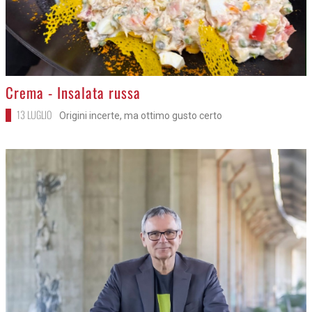
>
Crema - Insalata russa
13 LUGLIO
Origini incerte, ma ottimo gusto certo