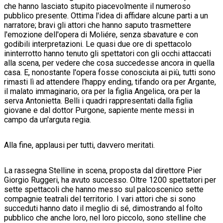
che hanno lasciato stupito piacevolmente il numeroso
pubblico presente. Ottima l'idea di affidare alcune parti a un
narratore; bravi gli attori che hanno saputo trasmettere
l'emozione dell'opera di Moliére, senza sbavature e con
godibili interpretazioni. Le quasi due ore di spettacolo
ininterrotto hanno tenuto gli spettatori con gli occhi attaccati
alla scena, per vedere che cosa succedesse ancora in quella
casa. E, nonostante l'opera fosse conosciuta ai più, tutti sono
rimasti lì ad attendere l'happy ending, tifando ora per Argante,
il malato immaginario, ora per la figlia Angelica, ora per la
serva Antonietta. Belli i quadri rappresentati dalla figlia
giovane e dal dottor Purgone, sapiente mente messi in
campo da un'arguta regia.
Alla fine, applausi per tutti, davvero meritati.
La rassegna Stelline in scena, proposta dal direttore Pier
Giorgio Ruggeri, ha avuto successo. Oltre 1200 spettatori per
sette spettacoli che hanno messo sul palcoscenico sette
compagnie teatrali del territorio. I vari attori che si sono
succeduti hanno dato il meglio di sé, dimostrando al folto
pubblico che anche loro, nel loro piccolo, sono stelline che