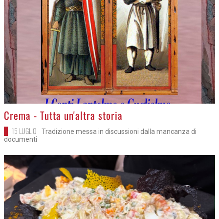
>
Crema - Tutta un'altra storia
15 LUGLIO
Tradizione messa in discussioni dalla mancanza di
documenti