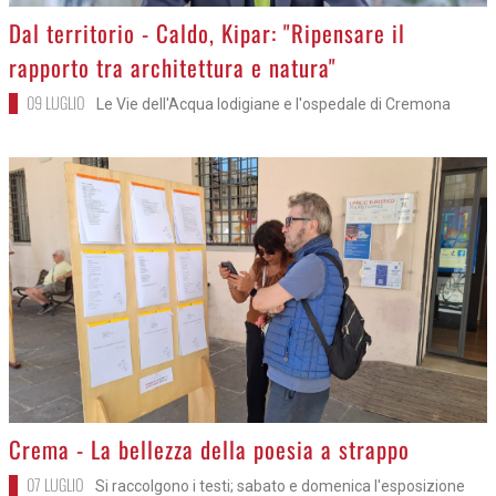
>
Dal territorio - Caldo, Kipar: "Ripensare il
rapporto tra architettura e natura"
09 LUGLIO
Le Vie dell'Acqua lodigiane e l'ospedale di Cremona
>
Crema - La bellezza della poesia a strappo
07 LUGLIO
Si raccolgono i testi; sabato e domenica l'esposizione