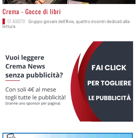
>
Crema - Gocce di libri
07 AGOSTO
Gruppo giovani dell'Avis, quattro incontri dedicati alla
lettura