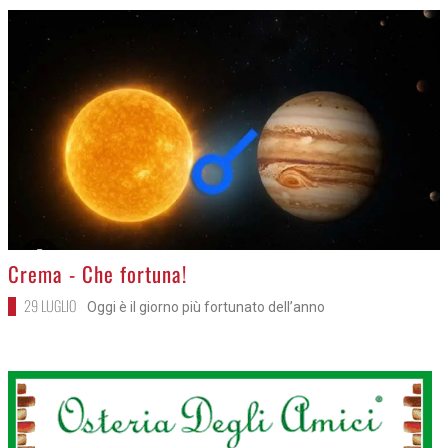
>
Crema - Che fortuna!
29 LUGLIO
Oggi è il giorno più fortunato dell’anno